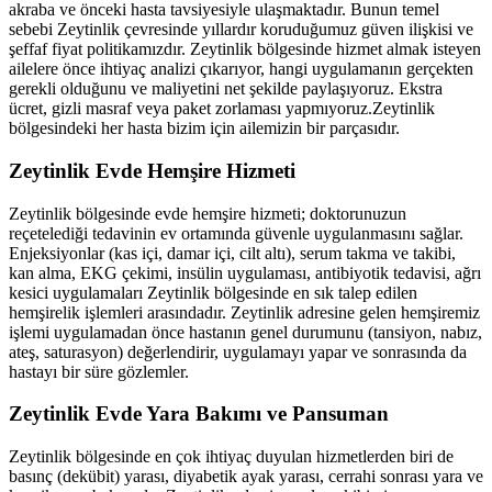
akraba ve önceki hasta tavsiyesiyle ulaşmaktadır. Bunun temel
sebebi
Zeytinlik
çevresinde yıllardır koruduğumuz güven ilişkisi ve
şeffaf fiyat politikamızdır.
Zeytinlik
bölgesinde hizmet almak isteyen
ailelere önce ihtiyaç analizi çıkarıyor, hangi uygulamanın gerçekten
gerekli olduğunu ve maliyetini net şekilde paylaşıyoruz. Ekstra
ücret, gizli masraf veya paket zorlaması yapmıyoruz.
Zeytinlik
bölgesindeki her hasta bizim için ailemizin bir parçasıdır.
Zeytinlik
Evde Hemşire Hizmeti
Zeytinlik
bölgesinde evde hemşire hizmeti; doktorunuzun
reçetelediği tedavinin ev ortamında güvenle uygulanmasını sağlar.
Enjeksiyonlar (kas içi, damar içi, cilt altı), serum takma ve takibi,
kan alma, EKG çekimi, insülin uygulaması, antibiyotik tedavisi, ağrı
kesici uygulamaları
Zeytinlik
bölgesinde en sık talep edilen
hemşirelik işlemleri arasındadır.
Zeytinlik
adresine gelen hemşiremiz
işlemi uygulamadan önce hastanın genel durumunu (tansiyon, nabız,
ateş, saturasyon) değerlendirir, uygulamayı yapar ve sonrasında da
hastayı bir süre gözlemler.
Zeytinlik
Evde Yara Bakımı ve Pansuman
Zeytinlik
bölgesinde en çok ihtiyaç duyulan hizmetlerden biri de
basınç (dekübit) yarası, diyabetik ayak yarası, cerrahi sonrası yara ve