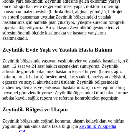
kronik yara bakımıdır.
Zeytinlik
adresine gelen ekibimiz; yarayı
önce fotoğraflar, evre değerlendirmesi yapar, doktorun önerdiği
pansuman malzemesiyle (hidrokolloid, alginat, gümüşlü, hidrojel
vs.) steril pansuman uygular.
Zeytinlik
bölgesindeki yatalak
hastalarımız için haftalık plan çıkarıyor, iyileşme sürecini fotoğraflı
raporla takip ediyoruz. Bu yaklaşım
Zeytinlik
bölgesinde tedavi
süresini önemli ölçüde kısaltmakta ve hastane yatışlarını
azaltmaktadır.
Zeytinlik
Evde Yaşlı ve Yatalak Hasta Bakımı
Zeytinlik
bölgesinde yaşayan yaşlı bireyler ve yatalak hastalar için 8
saat, 12 saat ve 24 saat bakıcı seçenekleri sunuyoruz.
Zeytinlik
adresinde görevli bakıcımız; hastanın kişisel hijyeni (banyo, ağız
bakımı, tırnak bakımı), beslenmesi, ilaç saatleri, pozisyon değişimi,
egzersiz ve sosyal aktivitelerini üstlenir.
Zeytinlik
bölgesindeki
alzheimer, demans ve parkinson hastalarımız için özel eğitim almış
personel görevlendiriyoruz.
Zeytinlik
bölgesindeki tüm bakıcılarımız
sabıka kaydı, sağlık raporu ve referans kontrolünden geçmiştir.
Zeytinlik
Bölgesi ve Ulaşım
Zeytinlik
bölgesinin coğrafi konumu, ulaşım kolaylıkları ve nüfus
yoğunluğu hakkında daha fazla bilgi için
Zeytinlik
Wikipedia