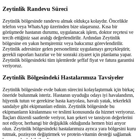
Zeytinlik
Randevu Süreci
Zeytinlik
bölgesinde randevu almak oldukça kolaydır. Öncelikle
telefon veya WhatsApp üzerinden bize ulaşırsınız. Kısa bir
görüşmede hastanın durumu, uygulanacak işlem, doktor reçetesi ve
tercih ettiğiniz saat aralığı değerlendirilir. Ardından
Zeytinlik
bölgesine en yakın hemşiremiz veya bakıcımız görevlendirilir.
Zeytinlik
adresinize gelen personelimiz uygulamayı gerçekleştirir,
gerekli raporları hazırlar ve bir sonraki ziyaret için planlama yapar.
Zeytinlik
bölgesindeki tüm işlemlerde şeffaf fiyat ve fatura garantisi
veriyoruz.
Zeytinlik
Bölgesindeki Hastalarımıza Tavsiyeler
Zeytinlik
bölgesinde evde bakım sürecini kolaylaştırmak için birkaç
öneride bulunmak isteriz. Hastanın uyuduğu odayı iyi havalandırın,
hijyenik tutun ve gerekirse hasta karyolası, havalı yatak, tekerlekli
sandalye gibi ekipmanları edinin.
Zeytinlik
bölgesinde bu
ekipmanların kiralanması ve teslimi konusunda da hizmet veriyoruz.
İlaçları düzenli saatlerde veriyor, kan şekeri ve tansiyon değerlerini
not ediyor, herhangi bir değişiklik olduğunda hemen bizi arıyor
olun.
Zeytinlik
bölgesindeki hastalarımıza ayrıca yara bölgesini kuru
tutmak, pozisyon değiştirmek ve protein-vitamin desteği sağlamak