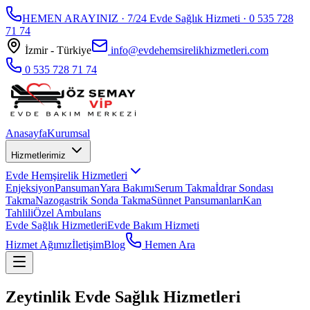
HEMEN ARAYINIZ · 7/24 Evde Sağlık Hizmeti ·
0 535 728
71 74
İzmir - Türkiye
info@evdehemsirelikhizmetleri.com
0 535 728 71 74
Anasayfa
Kurumsal
Hizmetlerimiz
Evde Hemşirelik Hizmetleri
Enjeksiyon
Pansuman
Yara Bakımı
Serum Takma
İdrar Sondası
Takma
Nazogastrik Sonda Takma
Sünnet Pansumanları
Kan
Tahlili
Özel Ambulans
Evde Sağlık Hizmetleri
Evde Bakım Hizmeti
Hizmet Ağımız
İletişim
Blog
Hemen Ara
Zeytinlik Evde Sağlık Hizmetleri