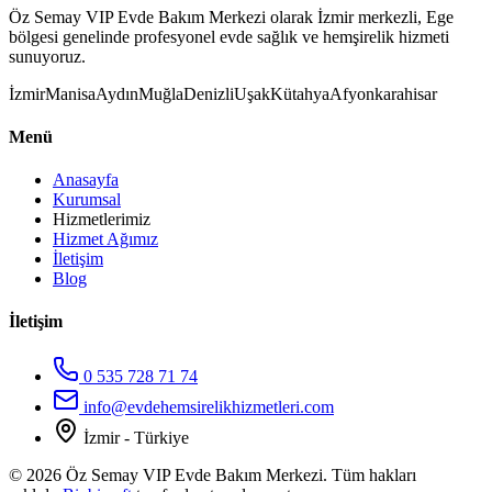
Öz Semay VIP Evde Bakım Merkezi olarak İzmir merkezli, Ege
bölgesi genelinde profesyonel evde sağlık ve hemşirelik hizmeti
sunuyoruz.
İzmir
Manisa
Aydın
Muğla
Denizli
Uşak
Kütahya
Afyonkarahisar
Menü
Anasayfa
Kurumsal
Hizmetlerimiz
Hizmet Ağımız
İletişim
Blog
İletişim
0 535 728 71 74
info@evdehemsirelikhizmetleri.com
İzmir - Türkiye
©
2026
Öz Semay VIP Evde Bakım Merkezi. Tüm hakları