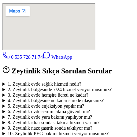
0 535 728 71 74
WhatsApp
Zeytinlik
Sıkça Sorulan Sorular
1
.
Zeytinlik evde sağlık hizmeti nedir?
2
.
Zeytinlik bölgesinde 7/24 hizmet veriyor musunuz?
3
.
Zeytinlik evde hemşire ücreti ne kadar?
4
.
Zeytinlik bölgesine ne kadar sürede ulaşırsınız?
5
.
Zeytinlik evde enjeksiyon yapılır mı?
6
.
Zeytinlik evde serum takma güvenli mi?
7
.
Zeytinlik evde yara bakımı yapılıyor mu?
8
.
Zeytinlik idrar sondası takma hizmeti var mı?
9
.
Zeytinlik nazogastrik sonda takılıyor mu?
10
.
Zeytinlik PEG bakımı hizmeti veriyor musunuz?