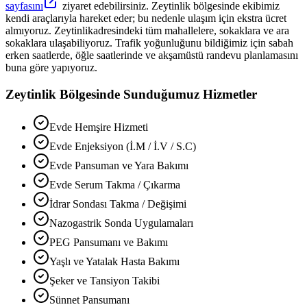
sayfasını
ziyaret edebilirsiniz.
Zeytinlik
bölgesinde ekibimiz
kendi araçlarıyla hareket eder; bu nedenle ulaşım için ekstra ücret
almıyoruz.
Zeytinlik
adresindeki tüm mahallelere, sokaklara ve ara
sokaklara ulaşabiliyoruz. Trafik yoğunluğunu bildiğimiz için sabah
erken saatlerde, öğle saatlerinde ve akşamüstü randevu planlamasını
buna göre yapıyoruz.
Zeytinlik
Bölgesinde Sunduğumuz Hizmetler
Evde Hemşire Hizmeti
Evde Enjeksiyon (İ.M / İ.V / S.C)
Evde Pansuman ve Yara Bakımı
Evde Serum Takma / Çıkarma
İdrar Sondası Takma / Değişimi
Nazogastrik Sonda Uygulamaları
PEG Pansumanı ve Bakımı
Yaşlı ve Yatalak Hasta Bakımı
Şeker ve Tansiyon Takibi
Sünnet Pansumanı