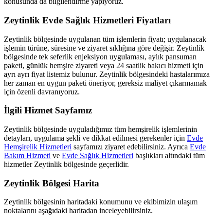
konusunda da bilgilendirme yapıyoruz.
Zeytinlik
Evde Sağlık Hizmetleri Fiyatları
Zeytinlik
bölgesinde uygulanan tüm işlemlerin fiyatı; uygulanacak
işlemin türüne, süresine ve ziyaret sıklığına göre değişir.
Zeytinlik
bölgesinde tek seferlik enjeksiyon uygulaması, aylık pansuman
paketi, günlük hemşire ziyareti veya 24 saatlik bakıcı hizmeti için
ayrı ayrı fiyat listemiz bulunur.
Zeytinlik
bölgesindeki hastalarımıza
her zaman en uygun paketi öneriyor, gereksiz maliyet çıkarmamak
için özenli davranıyoruz.
İlgili Hizmet Sayfamız
Zeytinlik
bölgesinde uyguladığımız tüm hemşirelik işlemlerinin
detayları, uygulama şekli ve dikkat edilmesi gerekenler için
Evde
Hemşirelik Hizmetleri
sayfamızı ziyaret edebilirsiniz. Ayrıca
Evde
Bakım Hizmeti
ve
Evde Sağlık Hizmetleri
başlıkları altındaki tüm
hizmetler
Zeytinlik
bölgesinde geçerlidir.
Zeytinlik
Bölgesi Harita
Zeytinlik
bölgesinin haritadaki konumunu ve ekibimizin ulaşım
noktalarını aşağıdaki haritadan inceleyebilirsiniz.