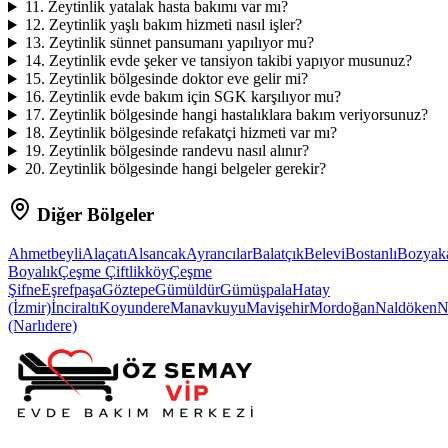
11
.
Zeytinlik yatalak hasta bakımı var mı?
12
.
Zeytinlik yaşlı bakım hizmeti nasıl işler?
13
.
Zeytinlik sünnet pansumanı yapılıyor mu?
14
.
Zeytinlik evde şeker ve tansiyon takibi yapıyor musunuz?
15
.
Zeytinlik bölgesinde doktor eve gelir mi?
16
.
Zeytinlik evde bakım için SGK karşılıyor mu?
17
.
Zeytinlik bölgesinde hangi hastalıklara bakım veriyorsunuz?
18
.
Zeytinlik bölgesinde refakatçi hizmeti var mı?
19
.
Zeytinlik bölgesinde randevu nasıl alınır?
20
.
Zeytinlik bölgesinde hangi belgeler gerekir?
Diğer Bölgeler
Ahmetbeyli
Alaçatı
Alsancak
Ayrancılar
Balatçık
Belevi
Bostanlı
Bozyak
Boyalık
Çeşme Çiftlikköy
Çeşme
Şifne
Eşrefpaşa
Göztepe
Gümüldür
Gümüşpala
Hatay
(İzmir)
İnciraltı
Koyundere
Manavkuyu
Mavişehir
Mordoğan
Naldöken
N
(Narlıdere)