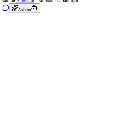
saklıdır.
Binbirsoft
tarafından tasarlanmıştır.
Asistan