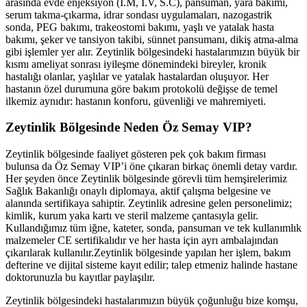
arasında evde enjeksiyon (İ.M, İ.V, S.C), pansuman, yara bakımı,
serum takma-çıkarma, idrar sondası uygulamaları, nazogastrik
sonda, PEG bakımı, trakeostomi bakımı, yaşlı ve yatalak hasta
bakımı, şeker ve tansiyon takibi, sünnet pansumanı, dikiş atma-alma
gibi işlemler yer alır.
Zeytinlik
bölgesindeki hastalarımızın büyük bir
kısmı ameliyat sonrası iyileşme dönemindeki bireyler, kronik
hastalığı olanlar, yaşlılar ve yatalak hastalardan oluşuyor. Her
hastanın özel durumuna göre bakım protokolü değişse de temel
ilkemiz aynıdır: hastanın konforu, güvenliği ve mahremiyeti.
Zeytinlik
Bölgesinde Neden Öz Semay VIP?
Zeytinlik
bölgesinde faaliyet gösteren pek çok bakım firması
bulunsa da Öz Semay VIP’i öne çıkaran birkaç önemli detay vardır.
Her şeyden önce
Zeytinlik
bölgesinde görevli tüm hemşirelerimiz
Sağlık Bakanlığı onaylı diplomaya, aktif çalışma belgesine ve
alanında sertifikaya sahiptir.
Zeytinlik
adresine gelen personelimiz;
kimlik, kurum yaka kartı ve steril malzeme çantasıyla gelir.
Kullandığımız tüm iğne, kateter, sonda, pansuman ve tek kullanımlık
malzemeler CE sertifikalıdır ve her hasta için ayrı ambalajından
çıkarılarak kullanılır.
Zeytinlik
bölgesinde yapılan her işlem, bakım
defterine ve dijital sisteme kayıt edilir; talep etmeniz halinde hastane
doktorunuzla bu kayıtlar paylaşılır.
Zeytinlik
bölgesindeki hastalarımızın büyük çoğunluğu bize komşu,