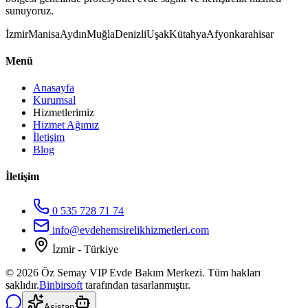
sunuyoruz.
İzmir
Manisa
Aydın
Muğla
Denizli
Uşak
Kütahya
Afyonkarahisar
Menü
Anasayfa
Kurumsal
Hizmetlerimiz
Hizmet Ağımız
İletişim
Blog
İletişim
0 535 728 71 74
info@evdehemsirelikhizmetleri.com
İzmir - Türkiye
©
2026
Öz Semay VIP Evde Bakım Merkezi. Tüm hakları
saklıdır.
Binbirsoft
tarafından tasarlanmıştır.
Asistan