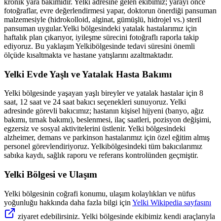
kronik yara bakımıdır.
Yelki
adresine gelen ekibimiz; yarayı önce
fotoğraflar, evre değerlendirmesi yapar, doktorun önerdiği pansuman
malzemesiyle (hidrokolloid, alginat, gümüşlü, hidrojel vs.) steril
pansuman uygular.
Yelki
bölgesindeki yatalak hastalarımız için
haftalık plan çıkarıyor, iyileşme sürecini fotoğraflı raporla takip
ediyoruz. Bu yaklaşım
Yelki
bölgesinde tedavi süresini önemli
ölçüde kısaltmakta ve hastane yatışlarını azaltmaktadır.
Yelki
Evde Yaşlı ve Yatalak Hasta Bakımı
Yelki
bölgesinde yaşayan yaşlı bireyler ve yatalak hastalar için 8
saat, 12 saat ve 24 saat bakıcı seçenekleri sunuyoruz.
Yelki
adresinde görevli bakıcımız; hastanın kişisel hijyeni (banyo, ağız
bakımı, tırnak bakımı), beslenmesi, ilaç saatleri, pozisyon değişimi,
egzersiz ve sosyal aktivitelerini üstlenir.
Yelki
bölgesindeki
alzheimer, demans ve parkinson hastalarımız için özel eğitim almış
personel görevlendiriyoruz.
Yelki
bölgesindeki tüm bakıcılarımız
sabıka kaydı, sağlık raporu ve referans kontrolünden geçmiştir.
Yelki
Bölgesi ve Ulaşım
Yelki
bölgesinin coğrafi konumu, ulaşım kolaylıkları ve nüfus
yoğunluğu hakkında daha fazla bilgi için
Yelki
Wikipedia sayfasını
ziyaret edebilirsiniz.
Yelki
bölgesinde ekibimiz kendi araçlarıyla