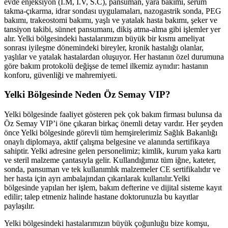
evde enjeksiyon (İ.M, İ.V, S.C), pansuman, yara bakımı, serum
takma-çıkarma, idrar sondası uygulamaları, nazogastrik sonda, PEG
bakımı, trakeostomi bakımı, yaşlı ve yatalak hasta bakımı, şeker ve
tansiyon takibi, sünnet pansumanı, dikiş atma-alma gibi işlemler yer
alır.
Yelki
bölgesindeki hastalarımızın büyük bir kısmı ameliyat
sonrası iyileşme dönemindeki bireyler, kronik hastalığı olanlar,
yaşlılar ve yatalak hastalardan oluşuyor. Her hastanın özel durumuna
göre bakım protokolü değişse de temel ilkemiz aynıdır: hastanın
konforu, güvenliği ve mahremiyeti.
Yelki
Bölgesinde Neden Öz Semay VIP?
Yelki
bölgesinde faaliyet gösteren pek çok bakım firması bulunsa da
Öz Semay VIP’i öne çıkaran birkaç önemli detay vardır. Her şeyden
önce
Yelki
bölgesinde görevli tüm hemşirelerimiz Sağlık Bakanlığı
onaylı diplomaya, aktif çalışma belgesine ve alanında sertifikaya
sahiptir.
Yelki
adresine gelen personelimiz; kimlik, kurum yaka kartı
ve steril malzeme çantasıyla gelir. Kullandığımız tüm iğne, kateter,
sonda, pansuman ve tek kullanımlık malzemeler CE sertifikalıdır ve
her hasta için ayrı ambalajından çıkarılarak kullanılır.
Yelki
bölgesinde yapılan her işlem, bakım defterine ve dijital sisteme kayıt
edilir; talep etmeniz halinde hastane doktorunuzla bu kayıtlar
paylaşılır.
Yelki
bölgesindeki hastalarımızın büyük çoğunluğu bize komşu,