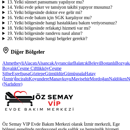
13
.
Yelki sünnet pansumanı yapılıyor mu?
14
.
Yelki evde şeker ve tansiyon takibi yapıyor musunuz?
15
.
Yelki bölgesinde doktor eve gelir mi?
16
.
Yelki evde bakım için SGK karşılıyor mu?
17
.
Yelki bölgesinde hangi hastalıklara bakım veriyorsunuz?
18
.
Yelki bölgesinde refakatçi hizmeti var mı?
19
.
Yelki bölgesinde randevu nasıl alınır?
20
.
Yelki bölgesinde hangi belgeler gerekir?
Diğer Bölgeler
Ahmetbeyli
Alaçatı
Alsancak
Ayrancılar
Balatçık
Belevi
Bostanlı
Bozyak
Boyalık
Çeşme Çiftlikköy
Çeşme
Şifne
Eşrefpaşa
Göztepe
Gümüldür
Gümüşpala
Hatay
(İzmir)
İnciraltı
Koyundere
Manavkuyu
Mavişehir
Mordoğan
Naldöken
N
(Narlıdere)
Öz Semay VIP Evde Bakım Merkezi olarak İzmir merkezli, Ege
bölgesi genelinde profesyonel evde sağlık ve hemşirelik hizmeti