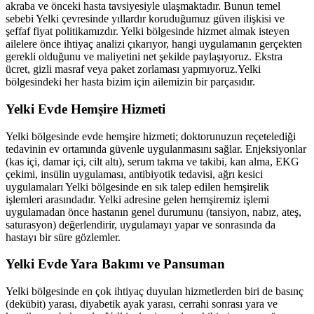
akraba ve önceki hasta tavsiyesiyle ulaşmaktadır. Bunun temel
sebebi
Yelki
çevresinde yıllardır koruduğumuz güven ilişkisi ve
şeffaf fiyat politikamızdır.
Yelki
bölgesinde hizmet almak isteyen
ailelere önce ihtiyaç analizi çıkarıyor, hangi uygulamanın gerçekten
gerekli olduğunu ve maliyetini net şekilde paylaşıyoruz. Ekstra
ücret, gizli masraf veya paket zorlaması yapmıyoruz.
Yelki
bölgesindeki her hasta bizim için ailemizin bir parçasıdır.
Yelki
Evde Hemşire Hizmeti
Yelki
bölgesinde evde hemşire hizmeti; doktorunuzun reçetelediği
tedavinin ev ortamında güvenle uygulanmasını sağlar. Enjeksiyonlar
(kas içi, damar içi, cilt altı), serum takma ve takibi, kan alma, EKG
çekimi, insülin uygulaması, antibiyotik tedavisi, ağrı kesici
uygulamaları
Yelki
bölgesinde en sık talep edilen hemşirelik
işlemleri arasındadır.
Yelki
adresine gelen hemşiremiz işlemi
uygulamadan önce hastanın genel durumunu (tansiyon, nabız, ateş,
saturasyon) değerlendirir, uygulamayı yapar ve sonrasında da
hastayı bir süre gözlemler.
Yelki
Evde Yara Bakımı ve Pansuman
Yelki
bölgesinde en çok ihtiyaç duyulan hizmetlerden biri de basınç
(dekübit) yarası, diyabetik ayak yarası, cerrahi sonrası yara ve