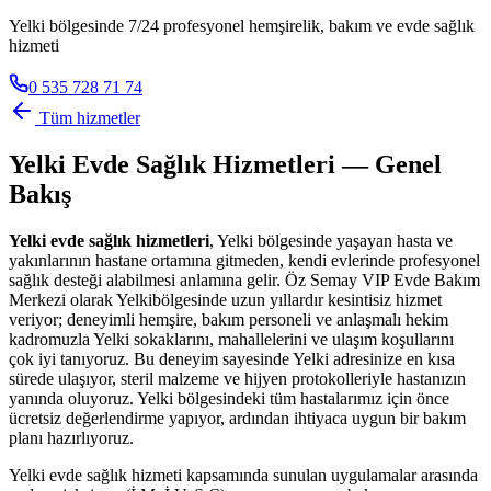
Yelki bölgesinde 7/24 profesyonel hemşirelik, bakım ve evde sağlık
hizmeti
0 535 728 71 74
Tüm hizmetler
Yelki
Evde Sağlık Hizmetleri — Genel
Bakış
Yelki
evde sağlık hizmetleri
,
Yelki
bölgesinde yaşayan hasta ve
yakınlarının hastane ortamına gitmeden, kendi evlerinde profesyonel
sağlık desteği alabilmesi anlamına gelir. Öz Semay VIP Evde Bakım
Merkezi olarak
Yelki
bölgesinde uzun yıllardır kesintisiz hizmet
veriyor; deneyimli hemşire, bakım personeli ve anlaşmalı hekim
kadromuzla
Yelki
sokaklarını, mahallelerini ve ulaşım koşullarını
çok iyi tanıyoruz. Bu deneyim sayesinde
Yelki
adresinize en kısa
sürede ulaşıyor, steril malzeme ve hijyen protokolleriyle hastanızın
yanında oluyoruz.
Yelki
bölgesindeki tüm hastalarımız için önce
ücretsiz değerlendirme yapıyor, ardından ihtiyaca uygun bir bakım
planı hazırlıyoruz.
Yelki
evde sağlık hizmeti kapsamında sunulan uygulamalar arasında