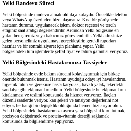
Yelki
Randevu Süreci
Yelki
bölgesinde randevu almak oldukça kolaydır. Öncelikle telefon
veya WhatsApp üzerinden bize ulaşırsınız. Kısa bir görüşmede
hastanın durumu, uygulanacak işlem, doktor reçetesi ve tercih
ettiğiniz saat aralığı değerlendirilir. Ardından
Yelki
bölgesine en
yakın hemşiremiz veya bakıcımız görevlendirilir.
Yelki
adresinize
gelen personelimiz uygulamayı gerçekleştirir, gerekli raporları
hazırlar ve bir sonraki ziyaret için planlama yapar.
Yelki
bölgesindeki tüm işlemlerde şeffaf fiyat ve fatura garantisi veriyoruz.
Yelki
Bölgesindeki Hastalarımıza Tavsiyeler
Yelki
bölgesinde evde bakım sürecini kolaylaştırmak için birkaç
öneride bulunmak isteriz. Hastanın uyuduğu odayı iyi havalandırın,
hijyenik tutun ve gerekirse hasta karyolası, havalı yatak, tekerlekli
sandalye gibi ekipmanları edinin.
Yelki
bölgesinde bu ekipmanların
kiralanması ve teslimi konusunda da hizmet veriyoruz. İlaçları
düzenli saatlerde veriyor, kan şekeri ve tansiyon değerlerini not
ediyor, herhangi bir değişiklik olduğunda hemen bizi arıyor olun.
Yelki
bölgesindeki hastalarımıza ayrıca yara bölgesini kuru tutmak,
pozisyon değiştirmek ve protein-vitamin desteği sağlamak
konusunda da bilgilendirme yapıyoruz.