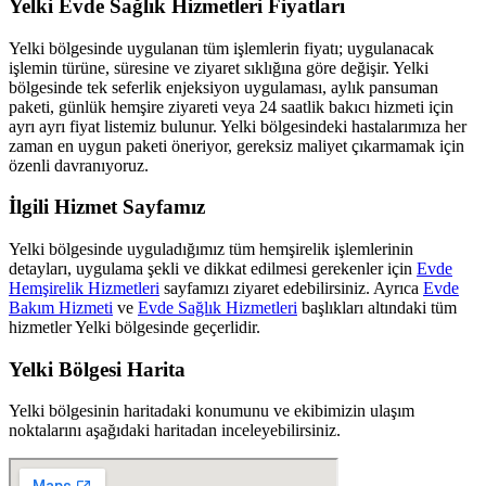
Yelki
Evde Sağlık Hizmetleri Fiyatları
Yelki
bölgesinde uygulanan tüm işlemlerin fiyatı; uygulanacak
işlemin türüne, süresine ve ziyaret sıklığına göre değişir.
Yelki
bölgesinde tek seferlik enjeksiyon uygulaması, aylık pansuman
paketi, günlük hemşire ziyareti veya 24 saatlik bakıcı hizmeti için
ayrı ayrı fiyat listemiz bulunur.
Yelki
bölgesindeki hastalarımıza her
zaman en uygun paketi öneriyor, gereksiz maliyet çıkarmamak için
özenli davranıyoruz.
İlgili Hizmet Sayfamız
Yelki
bölgesinde uyguladığımız tüm hemşirelik işlemlerinin
detayları, uygulama şekli ve dikkat edilmesi gerekenler için
Evde
Hemşirelik Hizmetleri
sayfamızı ziyaret edebilirsiniz. Ayrıca
Evde
Bakım Hizmeti
ve
Evde Sağlık Hizmetleri
başlıkları altındaki tüm
hizmetler
Yelki
bölgesinde geçerlidir.
Yelki
Bölgesi Harita
Yelki
bölgesinin haritadaki konumunu ve ekibimizin ulaşım
noktalarını aşağıdaki haritadan inceleyebilirsiniz.