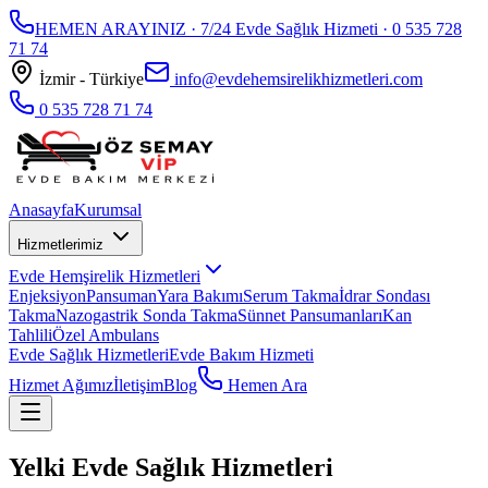
HEMEN ARAYINIZ · 7/24 Evde Sağlık Hizmeti ·
0 535 728
71 74
İzmir - Türkiye
info@evdehemsirelikhizmetleri.com
0 535 728 71 74
Anasayfa
Kurumsal
Hizmetlerimiz
Evde Hemşirelik Hizmetleri
Enjeksiyon
Pansuman
Yara Bakımı
Serum Takma
İdrar Sondası
Takma
Nazogastrik Sonda Takma
Sünnet Pansumanları
Kan
Tahlili
Özel Ambulans
Evde Sağlık Hizmetleri
Evde Bakım Hizmeti
Hizmet Ağımız
İletişim
Blog
Hemen Ara
Yelki Evde Sağlık Hizmetleri