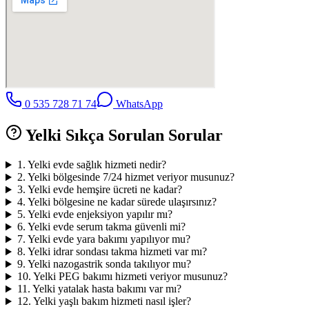
0 535 728 71 74
WhatsApp
Yelki
Sıkça Sorulan Sorular
1
.
Yelki evde sağlık hizmeti nedir?
2
.
Yelki bölgesinde 7/24 hizmet veriyor musunuz?
3
.
Yelki evde hemşire ücreti ne kadar?
4
.
Yelki bölgesine ne kadar sürede ulaşırsınız?
5
.
Yelki evde enjeksiyon yapılır mı?
6
.
Yelki evde serum takma güvenli mi?
7
.
Yelki evde yara bakımı yapılıyor mu?
8
.
Yelki idrar sondası takma hizmeti var mı?
9
.
Yelki nazogastrik sonda takılıyor mu?
10
.
Yelki PEG bakımı hizmeti veriyor musunuz?
11
.
Yelki yatalak hasta bakımı var mı?
12
.
Yelki yaşlı bakım hizmeti nasıl işler?