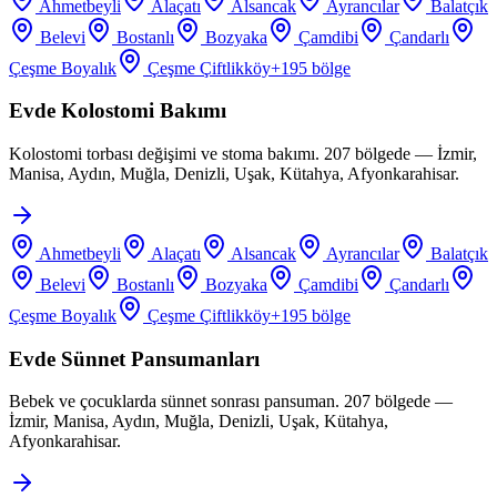
Ahmetbeyli
Alaçatı
Alsancak
Ayrancılar
Balatçık
Belevi
Bostanlı
Bozyaka
Çamdibi
Çandarlı
Çeşme Boyalık
Çeşme Çiftlikköy
+
195
bölge
Evde Kolostomi Bakımı
Kolostomi torbası değişimi ve stoma bakımı. 207 bölgede — İzmir,
Manisa, Aydın, Muğla, Denizli, Uşak, Kütahya, Afyonkarahisar.
Ahmetbeyli
Alaçatı
Alsancak
Ayrancılar
Balatçık
Belevi
Bostanlı
Bozyaka
Çamdibi
Çandarlı
Çeşme Boyalık
Çeşme Çiftlikköy
+
195
bölge
Evde Sünnet Pansumanları
Bebek ve çocuklarda sünnet sonrası pansuman. 207 bölgede —
İzmir, Manisa, Aydın, Muğla, Denizli, Uşak, Kütahya,
Afyonkarahisar.