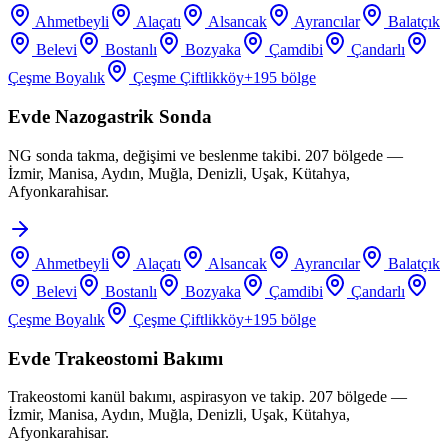
Ahmetbeyli
Alaçatı
Alsancak
Ayrancılar
Balatçık
Belevi
Bostanlı
Bozyaka
Çamdibi
Çandarlı
Çeşme Boyalık
Çeşme Çiftlikköy
+
195
bölge
Evde Nazogastrik Sonda
NG sonda takma, değişimi ve beslenme takibi. 207 bölgede —
İzmir, Manisa, Aydın, Muğla, Denizli, Uşak, Kütahya,
Afyonkarahisar.
Ahmetbeyli
Alaçatı
Alsancak
Ayrancılar
Balatçık
Belevi
Bostanlı
Bozyaka
Çamdibi
Çandarlı
Çeşme Boyalık
Çeşme Çiftlikköy
+
195
bölge
Evde Trakeostomi Bakımı
Trakeostomi kanül bakımı, aspirasyon ve takip. 207 bölgede —
İzmir, Manisa, Aydın, Muğla, Denizli, Uşak, Kütahya,
Afyonkarahisar.