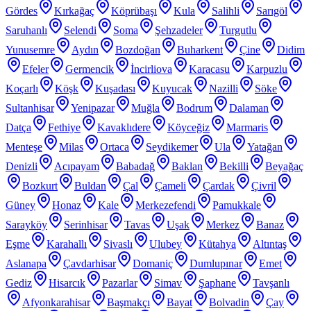
Gördes
Kırkağaç
Köprübaşı
Kula
Salihli
Sarıgöl
Saruhanlı
Selendi
Soma
Şehzadeler
Turgutlu
Yunusemre
Aydın
Bozdoğan
Buharkent
Çine
Didim
Efeler
Germencik
İncirliova
Karacasu
Karpuzlu
Koçarlı
Köşk
Kuşadası
Kuyucak
Nazilli
Söke
Sultanhisar
Yenipazar
Muğla
Bodrum
Dalaman
Datça
Fethiye
Kavaklıdere
Köyceğiz
Marmaris
Menteşe
Milas
Ortaca
Seydikemer
Ula
Yatağan
Denizli
Acıpayam
Babadağ
Baklan
Bekilli
Beyağaç
Bozkurt
Buldan
Çal
Çameli
Çardak
Çivril
Güney
Honaz
Kale
Merkezefendi
Pamukkale
Sarayköy
Serinhisar
Tavas
Uşak
Merkez
Banaz
Eşme
Karahallı
Sivaslı
Ulubey
Kütahya
Altıntaş
Aslanapa
Çavdarhisar
Domaniç
Dumlupınar
Emet
Gediz
Hisarcık
Pazarlar
Simav
Şaphane
Tavşanlı
Afyonkarahisar
Başmakçı
Bayat
Bolvadin
Çay