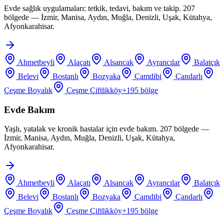
Evde sağlık uygulamaları: tetkik, tedavi, bakım ve takip. 207
bölgede — İzmir, Manisa, Aydın, Muğla, Denizli, Uşak, Kütahya,
Afyonkarahisar.
Ahmetbeyli
Alaçatı
Alsancak
Ayrancılar
Balatçık
Belevi
Bostanlı
Bozyaka
Çamdibi
Çandarlı
Çeşme Boyalık
Çeşme Çiftlikköy
+
195
bölge
Evde Bakım
Yaşlı, yatalak ve kronik hastalar için evde bakım. 207 bölgede —
İzmir, Manisa, Aydın, Muğla, Denizli, Uşak, Kütahya,
Afyonkarahisar.
Ahmetbeyli
Alaçatı
Alsancak
Ayrancılar
Balatçık
Belevi
Bostanlı
Bozyaka
Çamdibi
Çandarlı
Çeşme Boyalık
Çeşme Çiftlikköy
+
195
bölge