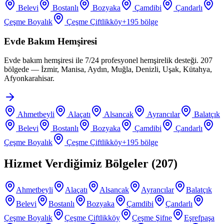
Belevi
Bostanlı
Bozyaka
Çamdibi
Çandarlı
Çeşme Boyalık
Çeşme Çiftlikköy
+
195
bölge
Evde Bakım Hemşiresi
Evde bakım hemşiresi ile 7/24 profesyonel hemşirelik desteği. 207
bölgede — İzmir, Manisa, Aydın, Muğla, Denizli, Uşak, Kütahya,
Afyonkarahisar.
Ahmetbeyli
Alaçatı
Alsancak
Ayrancılar
Balatçık
Belevi
Bostanlı
Bozyaka
Çamdibi
Çandarlı
Çeşme Boyalık
Çeşme Çiftlikköy
+
195
bölge
Hizmet Verdiğimiz Bölgeler (
207
)
Ahmetbeyli
Alaçatı
Alsancak
Ayrancılar
Balatçık
Belevi
Bostanlı
Bozyaka
Çamdibi
Çandarlı
Çeşme Boyalık
Çeşme Çiftlikköy
Çeşme Şifne
Eşrefpaşa