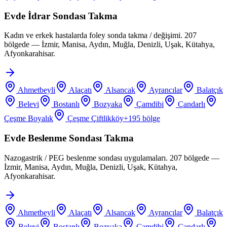
Evde İdrar Sondası Takma
Kadın ve erkek hastalarda foley sonda takma / değişimi. 207
bölgede — İzmir, Manisa, Aydın, Muğla, Denizli, Uşak, Kütahya,
Afyonkarahisar.
Ahmetbeyli
Alaçatı
Alsancak
Ayrancılar
Balatçık
Belevi
Bostanlı
Bozyaka
Çamdibi
Çandarlı
Çeşme Boyalık
Çeşme Çiftlikköy
+
195
bölge
Evde Beslenme Sondası Takma
Nazogastrik / PEG beslenme sondası uygulamaları. 207 bölgede —
İzmir, Manisa, Aydın, Muğla, Denizli, Uşak, Kütahya,
Afyonkarahisar.
Ahmetbeyli
Alaçatı
Alsancak
Ayrancılar
Balatçık
Belevi
Bostanlı
Bozyaka
Çamdibi
Çandarlı