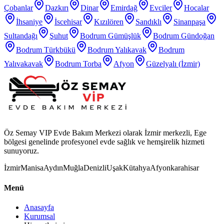
Çobanlar
Dazkırı
Dinar
Emirdağ
Evciler
Hocalar
İhsaniye
İscehisar
Kızılören
Sandıklı
Sinanpaşa
Sultandağı
Şuhut
Bodrum Gümüşlük
Bodrum Gündoğan
Bodrum Türkbükü
Bodrum Yalıkavak
Bodrum
Yalıvakavak
Bodrum Torba
Afyon
Güzelyalı (İzmir)
Öz Semay VIP Evde Bakım Merkezi olarak İzmir merkezli, Ege
bölgesi genelinde profesyonel evde sağlık ve hemşirelik hizmeti
sunuyoruz.
İzmir
Manisa
Aydın
Muğla
Denizli
Uşak
Kütahya
Afyonkarahisar
Menü
Anasayfa
Kurumsal