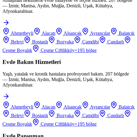
Anlaşmalı hekimlerle evde muayene ve reçete hizmeti. 207 bölgede
— İzmir, Manisa, Aydın, Muğla, Denizli, Uşak, Kütahya,
Afyonkarahisar.
Ahmetbeyli
Alaçatı
Alsancak
Ayrancılar
Balatçık
Belevi
Bostanlı
Bozyaka
Çamdibi
Çandarlı
Çeşme Boyalık
Çeşme Çiftlikköy
+
195
bölge
Evde Bakım Hizmetleri
Yaşlı, yatalak ve kronik hastalara profesyonel bakım. 207 bölgede
— İzmir, Manisa, Aydın, Muğla, Denizli, Uşak, Kütahya,
Afyonkarahisar.
Ahmetbeyli
Alaçatı
Alsancak
Ayrancılar
Balatçık
Belevi
Bostanlı
Bozyaka
Çamdibi
Çandarlı
Çeşme Boyalık
Çeşme Çiftlikköy
+
195
bölge
Evde Pansuman