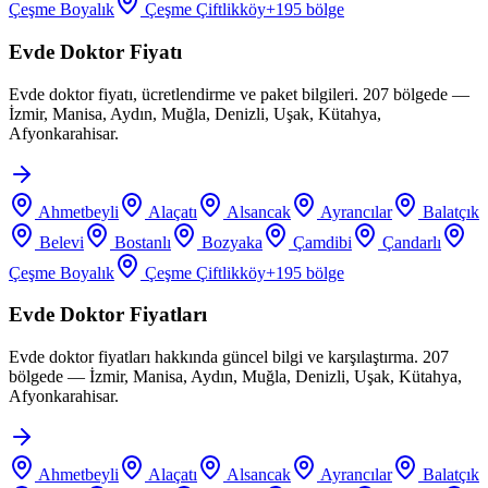
Çeşme Boyalık
Çeşme Çiftlikköy
+
195
bölge
Evde Doktor Fiyatı
Evde doktor fiyatı, ücretlendirme ve paket bilgileri. 207 bölgede —
İzmir, Manisa, Aydın, Muğla, Denizli, Uşak, Kütahya,
Afyonkarahisar.
Ahmetbeyli
Alaçatı
Alsancak
Ayrancılar
Balatçık
Belevi
Bostanlı
Bozyaka
Çamdibi
Çandarlı
Çeşme Boyalık
Çeşme Çiftlikköy
+
195
bölge
Evde Doktor Fiyatları
Evde doktor fiyatları hakkında güncel bilgi ve karşılaştırma. 207
bölgede — İzmir, Manisa, Aydın, Muğla, Denizli, Uşak, Kütahya,
Afyonkarahisar.
Ahmetbeyli
Alaçatı
Alsancak
Ayrancılar
Balatçık