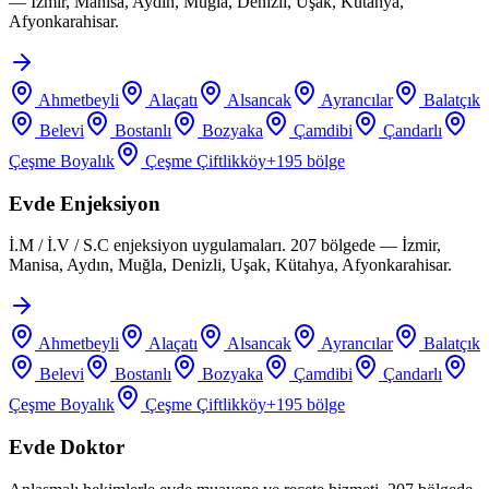
— İzmir, Manisa, Aydın, Muğla, Denizli, Uşak, Kütahya,
Afyonkarahisar.
Ahmetbeyli
Alaçatı
Alsancak
Ayrancılar
Balatçık
Belevi
Bostanlı
Bozyaka
Çamdibi
Çandarlı
Çeşme Boyalık
Çeşme Çiftlikköy
+
195
bölge
Evde Enjeksiyon
İ.M / İ.V / S.C enjeksiyon uygulamaları. 207 bölgede — İzmir,
Manisa, Aydın, Muğla, Denizli, Uşak, Kütahya, Afyonkarahisar.
Ahmetbeyli
Alaçatı
Alsancak
Ayrancılar
Balatçık
Belevi
Bostanlı
Bozyaka
Çamdibi
Çandarlı
Çeşme Boyalık
Çeşme Çiftlikköy
+
195
bölge
Evde Doktor