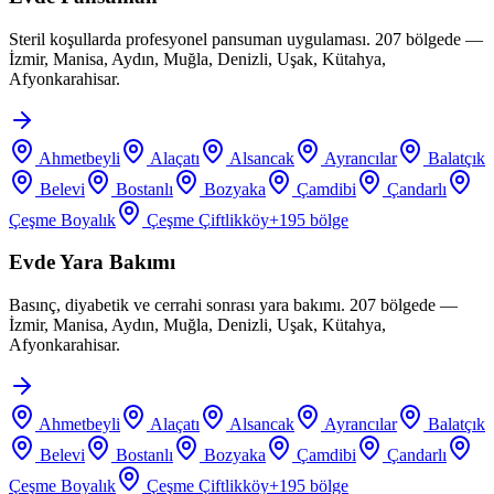
Steril koşullarda profesyonel pansuman uygulaması. 207 bölgede —
İzmir, Manisa, Aydın, Muğla, Denizli, Uşak, Kütahya,
Afyonkarahisar.
Ahmetbeyli
Alaçatı
Alsancak
Ayrancılar
Balatçık
Belevi
Bostanlı
Bozyaka
Çamdibi
Çandarlı
Çeşme Boyalık
Çeşme Çiftlikköy
+
195
bölge
Evde Yara Bakımı
Basınç, diyabetik ve cerrahi sonrası yara bakımı. 207 bölgede —
İzmir, Manisa, Aydın, Muğla, Denizli, Uşak, Kütahya,
Afyonkarahisar.
Ahmetbeyli
Alaçatı
Alsancak
Ayrancılar
Balatçık
Belevi
Bostanlı
Bozyaka
Çamdibi
Çandarlı
Çeşme Boyalık
Çeşme Çiftlikköy
+
195
bölge