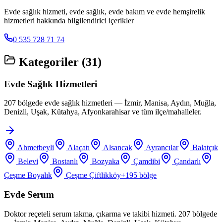
Evde sağlık hizmeti, evde sağlık, evde bakım ve evde hemşirelik
hizmetleri hakkında bilgilendirici içerikler
0 535 728 71 74
Kategoriler (
31
)
Evde Sağlık Hizmetleri
207 bölgede evde sağlık hizmetleri — İzmir, Manisa, Aydın, Muğla,
Denizli, Uşak, Kütahya, Afyonkarahisar ve tüm ilçe/mahalleler.
Ahmetbeyli
Alaçatı
Alsancak
Ayrancılar
Balatçık
Belevi
Bostanlı
Bozyaka
Çamdibi
Çandarlı
Çeşme Boyalık
Çeşme Çiftlikköy
+
195
bölge
Evde Serum
Doktor reçeteli serum takma, çıkarma ve takibi hizmeti. 207 bölgede