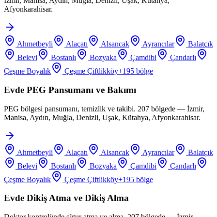
İzmir, Manisa, Aydın, Muğla, Denizli, Uşak, Kütahya,
Afyonkarahisar.
Ahmetbeyli
Alaçatı
Alsancak
Ayrancılar
Balatçık
Belevi
Bostanlı
Bozyaka
Çamdibi
Çandarlı
Çeşme Boyalık
Çeşme Çiftlikköy
+
195
bölge
Evde PEG Pansumanı ve Bakımı
PEG bölgesi pansumanı, temizlik ve takibi. 207 bölgede — İzmir,
Manisa, Aydın, Muğla, Denizli, Uşak, Kütahya, Afyonkarahisar.
Ahmetbeyli
Alaçatı
Alsancak
Ayrancılar
Balatçık
Belevi
Bostanlı
Bozyaka
Çamdibi
Çandarlı
Çeşme Boyalık
Çeşme Çiftlikköy
+
195
bölge
Evde Dikiş Atma ve Dikiş Alma
Doktor kontrolünde sütur atma ve alma. 207 bölgede — İzmir,