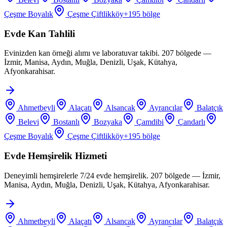
Çeşme Boyalık
Çeşme Çiftlikköy
+
195
bölge
Evde Kan Tahlili
Evinizden kan örneği alımı ve laboratuvar takibi. 207 bölgede —
İzmir, Manisa, Aydın, Muğla, Denizli, Uşak, Kütahya,
Afyonkarahisar.
Ahmetbeyli
Alaçatı
Alsancak
Ayrancılar
Balatçık
Belevi
Bostanlı
Bozyaka
Çamdibi
Çandarlı
Çeşme Boyalık
Çeşme Çiftlikköy
+
195
bölge
Evde Hemşirelik Hizmeti
Deneyimli hemşirelerle 7/24 evde hemşirelik. 207 bölgede — İzmir,
Manisa, Aydın, Muğla, Denizli, Uşak, Kütahya, Afyonkarahisar.
Ahmetbeyli
Alaçatı
Alsancak
Ayrancılar
Balatçık