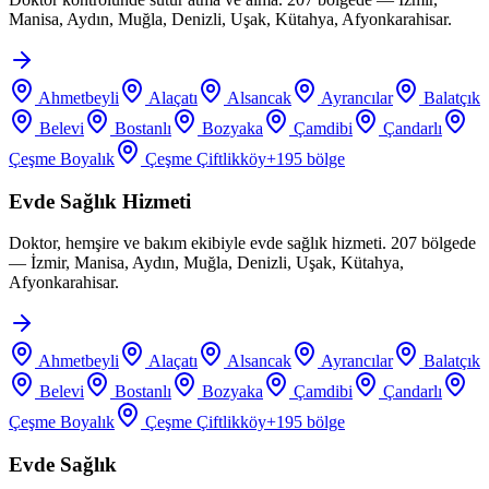
Manisa, Aydın, Muğla, Denizli, Uşak, Kütahya, Afyonkarahisar.
Ahmetbeyli
Alaçatı
Alsancak
Ayrancılar
Balatçık
Belevi
Bostanlı
Bozyaka
Çamdibi
Çandarlı
Çeşme Boyalık
Çeşme Çiftlikköy
+
195
bölge
Evde Sağlık Hizmeti
Doktor, hemşire ve bakım ekibiyle evde sağlık hizmeti. 207 bölgede
— İzmir, Manisa, Aydın, Muğla, Denizli, Uşak, Kütahya,
Afyonkarahisar.
Ahmetbeyli
Alaçatı
Alsancak
Ayrancılar
Balatçık
Belevi
Bostanlı
Bozyaka
Çamdibi
Çandarlı
Çeşme Boyalık
Çeşme Çiftlikköy
+
195
bölge
Evde Sağlık