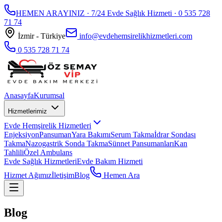
HEMEN ARAYINIZ · 7/24 Evde Sağlık Hizmeti ·
0 535 728
71 74
İzmir - Türkiye
info@evdehemsirelikhizmetleri.com
0 535 728 71 74
Anasayfa
Kurumsal
Hizmetlerimiz
Evde Hemşirelik Hizmetleri
Enjeksiyon
Pansuman
Yara Bakımı
Serum Takma
İdrar Sondası
Takma
Nazogastrik Sonda Takma
Sünnet Pansumanları
Kan
Tahlili
Özel Ambulans
Evde Sağlık Hizmetleri
Evde Bakım Hizmeti
Hizmet Ağımız
İletişim
Blog
Hemen Ara
Blog