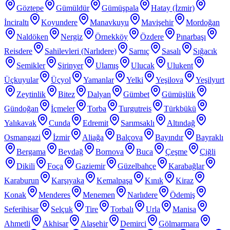
Göztepe
Gümüldür
Gümüşpala
Hatay (İzmir)
İnciraltı
Koyundere
Manavkuyu
Mavişehir
Mordoğan
Naldöken
Nergiz
Örnekköy
Özdere
Pınarbaşı
Reisdere
Sahilevleri (Narlıdere)
Sarnıç
Sasalı
Sığacık
Semikler
Şirinyer
Ulamış
Ulucak
Ulukent
Üçkuyular
Üçyol
Yamanlar
Yelki
Yeşilova
Yeşilyurt
Zeytinlik
Bitez
Dalyan
Gümbet
Gümüşlük
Gündoğan
İçmeler
Torba
Turgutreis
Türkbükü
Yalıkavak
Cunda
Edremit
Sarımsaklı
Altındağ
Osmangazi
İzmir
Aliağa
Balçova
Bayındır
Bayraklı
Bergama
Beydağ
Bornova
Buca
Çeşme
Çiğli
Dikili
Foça
Gaziemir
Güzelbahçe
Karabağlar
Karaburun
Karşıyaka
Kemalpaşa
Kınık
Kiraz
Konak
Menderes
Menemen
Narlıdere
Ödemiş
Seferihisar
Selçuk
Tire
Torbalı
Urla
Manisa
Ahmetli
Akhisar
Alaşehir
Demirci
Gölmarmara