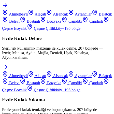
Ahmetbeyli
Alaçatı
Alsancak
Ayrancılar
Balatçık
Belevi
Bostanlı
Bozyaka
Çamdibi
Çandarlı
Çeşme Boyalık
Çeşme Çiftlikköy
+
195
bölge
Evde Kulak Delme
Steril tek kullanımlık malzeme ile kulak delme. 207 bölgede —
İzmir, Manisa, Aydın, Muğla, Denizli, Uşak, Kütahya,
Afyonkarahisar.
Ahmetbeyli
Alaçatı
Alsancak
Ayrancılar
Balatçık
Belevi
Bostanlı
Bozyaka
Çamdibi
Çandarlı
Çeşme Boyalık
Çeşme Çiftlikköy
+
195
bölge
Evde Kulak Yıkama
Profesyonel kulak temizliği ve buşon çıkarma. 207 bölgede —