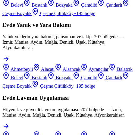
Belevi
Bostanlı
Bozyaka
Çamdibi
Çandarlı
Çeşme Boyalık
Çeşme Çiftlikköy
+
195
bölge
Evde Yanık ve Yara Bakımı
Yanık ve derin yara bakımı, pansuman ve takip. 207 bölgede —
İzmir, Manisa, Aydın, Muğla, Denizli, Uşak, Kütahya,
Afyonkarahisar.
Ahmetbeyli
Alaçatı
Alsancak
Ayrancılar
Balatçık
Belevi
Bostanlı
Bozyaka
Çamdibi
Çandarlı
Çeşme Boyalık
Çeşme Çiftlikköy
+
195
bölge
Evde Lavman Uygulaması
Hijyenik ve güvenli lavman uygulaması. 207 bölgede — İzmir,
Manisa, Aydın, Muğla, Denizli, Uşak, Kütahya, Afyonkarahisar.