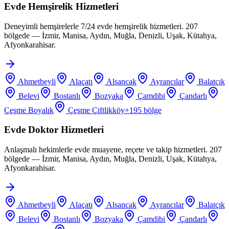
Evde Hemşirelik Hizmetleri
Deneyimli hemşirelerle 7/24 evde hemşirelik hizmetleri. 207
bölgede — İzmir, Manisa, Aydın, Muğla, Denizli, Uşak, Kütahya,
Afyonkarahisar.
Ahmetbeyli
Alaçatı
Alsancak
Ayrancılar
Balatçık
Belevi
Bostanlı
Bozyaka
Çamdibi
Çandarlı
Çeşme Boyalık
Çeşme Çiftlikköy
+
195
bölge
Evde Doktor Hizmetleri
Anlaşmalı hekimlerle evde muayene, reçete ve takip hizmetleri. 207
bölgede — İzmir, Manisa, Aydın, Muğla, Denizli, Uşak, Kütahya,
Afyonkarahisar.
Ahmetbeyli
Alaçatı
Alsancak
Ayrancılar
Balatçık
Belevi
Bostanlı
Bozyaka
Çamdibi
Çandarlı