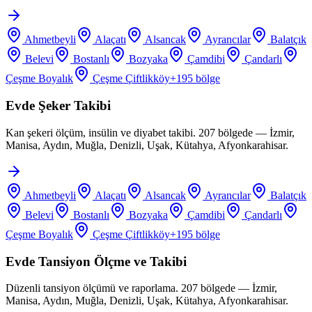
Ahmetbeyli
Alaçatı
Alsancak
Ayrancılar
Balatçık
Belevi
Bostanlı
Bozyaka
Çamdibi
Çandarlı
Çeşme Boyalık
Çeşme Çiftlikköy
+
195
bölge
Evde Şeker Takibi
Kan şekeri ölçüm, insülin ve diyabet takibi. 207 bölgede — İzmir,
Manisa, Aydın, Muğla, Denizli, Uşak, Kütahya, Afyonkarahisar.
Ahmetbeyli
Alaçatı
Alsancak
Ayrancılar
Balatçık
Belevi
Bostanlı
Bozyaka
Çamdibi
Çandarlı
Çeşme Boyalık
Çeşme Çiftlikköy
+
195
bölge
Evde Tansiyon Ölçme ve Takibi
Düzenli tansiyon ölçümü ve raporlama. 207 bölgede — İzmir,
Manisa, Aydın, Muğla, Denizli, Uşak, Kütahya, Afyonkarahisar.