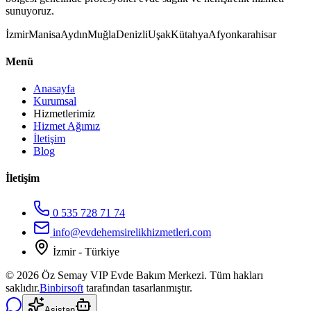
sunuyoruz.
İzmir
Manisa
Aydın
Muğla
Denizli
Uşak
Kütahya
Afyonkarahisar
Menü
Anasayfa
Kurumsal
Hizmetlerimiz
Hizmet Ağımız
İletişim
Blog
İletişim
0 535 728 71 74
info@evdehemsirelikhizmetleri.com
İzmir - Türkiye
©
2026
Öz Semay VIP Evde Bakım Merkezi. Tüm hakları
saklıdır.
Binbirsoft
tarafından tasarlanmıştır.
Asistan