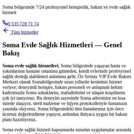
Soma bölgesinde 7/24 profesyonel hemşirelik, bakım ve evde sağlık
hizmeti
0 535 728 71 74
Tüm hizmetler
Soma
Evde Sağlık Hizmetleri — Genel
Bakış
Soma
evde sağlık hizmetleri
,
Soma
bölgesinde yaşayan hasta ve
yakınlarının hastane ortamına gitmeden, kendi evlerinde profesyonel
sağlık desteği alabilmesi anlamına gelir. Öz Semay VIP Evde Bakım
Merkezi olarak
Soma
bölgesinde uzun yıllardır kesintisiz hizmet
veriyor; deneyimli hemşire, bakım personeli ve anlaşmalı hekim
kadromuzla
Soma
sokaklarını, mahallelerini ve ulaşım koşullarını
çok iyi tanıyoruz. Bu deneyim sayesinde
Soma
adresinize en kısa
sürede ulaşıyor, steril malzeme ve hijyen protokolleriyle hastanızın
yanında oluyoruz.
Soma
bölgesindeki tüm hastalarımız için önce
ücretsiz değerlendirme yapıyor, ardından ihtiyaca uygun bir bakım
planı hazırlıyoruz.
Soma
evde sağlık hizmeti kapsamında sunulan uygulamalar arasında