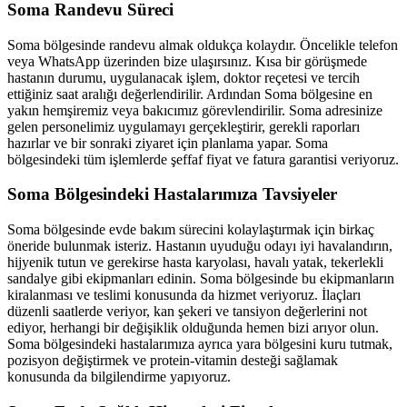
Soma
Randevu Süreci
Soma
bölgesinde randevu almak oldukça kolaydır. Öncelikle telefon
veya WhatsApp üzerinden bize ulaşırsınız. Kısa bir görüşmede
hastanın durumu, uygulanacak işlem, doktor reçetesi ve tercih
ettiğiniz saat aralığı değerlendirilir. Ardından
Soma
bölgesine en
yakın hemşiremiz veya bakıcımız görevlendirilir.
Soma
adresinize
gelen personelimiz uygulamayı gerçekleştirir, gerekli raporları
hazırlar ve bir sonraki ziyaret için planlama yapar.
Soma
bölgesindeki tüm işlemlerde şeffaf fiyat ve fatura garantisi veriyoruz.
Soma
Bölgesindeki Hastalarımıza Tavsiyeler
Soma
bölgesinde evde bakım sürecini kolaylaştırmak için birkaç
öneride bulunmak isteriz. Hastanın uyuduğu odayı iyi havalandırın,
hijyenik tutun ve gerekirse hasta karyolası, havalı yatak, tekerlekli
sandalye gibi ekipmanları edinin.
Soma
bölgesinde bu ekipmanların
kiralanması ve teslimi konusunda da hizmet veriyoruz. İlaçları
düzenli saatlerde veriyor, kan şekeri ve tansiyon değerlerini not
ediyor, herhangi bir değişiklik olduğunda hemen bizi arıyor olun.
Soma
bölgesindeki hastalarımıza ayrıca yara bölgesini kuru tutmak,
pozisyon değiştirmek ve protein-vitamin desteği sağlamak
konusunda da bilgilendirme yapıyoruz.