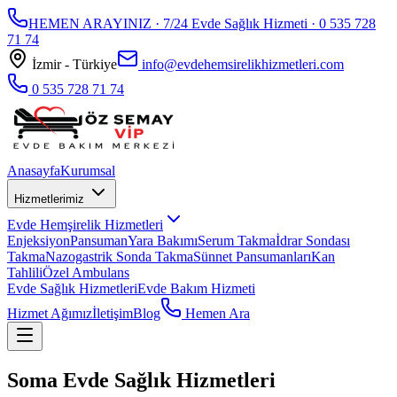
HEMEN ARAYINIZ · 7/24 Evde Sağlık Hizmeti ·
0 535 728
71 74
İzmir - Türkiye
info@evdehemsirelikhizmetleri.com
0 535 728 71 74
Anasayfa
Kurumsal
Hizmetlerimiz
Evde Hemşirelik Hizmetleri
Enjeksiyon
Pansuman
Yara Bakımı
Serum Takma
İdrar Sondası
Takma
Nazogastrik Sonda Takma
Sünnet Pansumanları
Kan
Tahlili
Özel Ambulans
Evde Sağlık Hizmetleri
Evde Bakım Hizmeti
Hizmet Ağımız
İletişim
Blog
Hemen Ara
Soma Evde Sağlık Hizmetleri