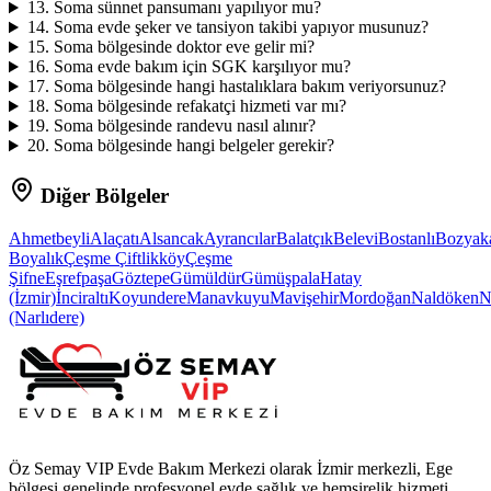
13
.
Soma sünnet pansumanı yapılıyor mu?
14
.
Soma evde şeker ve tansiyon takibi yapıyor musunuz?
15
.
Soma bölgesinde doktor eve gelir mi?
16
.
Soma evde bakım için SGK karşılıyor mu?
17
.
Soma bölgesinde hangi hastalıklara bakım veriyorsunuz?
18
.
Soma bölgesinde refakatçi hizmeti var mı?
19
.
Soma bölgesinde randevu nasıl alınır?
20
.
Soma bölgesinde hangi belgeler gerekir?
Diğer Bölgeler
Ahmetbeyli
Alaçatı
Alsancak
Ayrancılar
Balatçık
Belevi
Bostanlı
Bozyak
Boyalık
Çeşme Çiftlikköy
Çeşme
Şifne
Eşrefpaşa
Göztepe
Gümüldür
Gümüşpala
Hatay
(İzmir)
İnciraltı
Koyundere
Manavkuyu
Mavişehir
Mordoğan
Naldöken
N
(Narlıdere)
Öz Semay VIP Evde Bakım Merkezi olarak İzmir merkezli, Ege
bölgesi genelinde profesyonel evde sağlık ve hemşirelik hizmeti