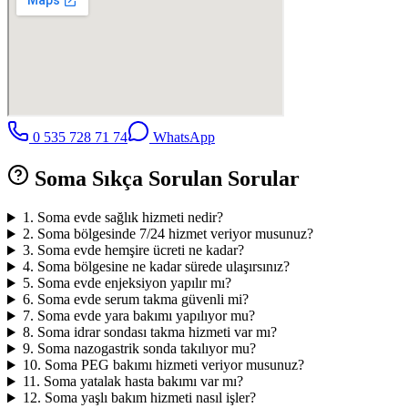
0 535 728 71 74
WhatsApp
Soma
Sıkça Sorulan Sorular
1
.
Soma evde sağlık hizmeti nedir?
2
.
Soma bölgesinde 7/24 hizmet veriyor musunuz?
3
.
Soma evde hemşire ücreti ne kadar?
4
.
Soma bölgesine ne kadar sürede ulaşırsınız?
5
.
Soma evde enjeksiyon yapılır mı?
6
.
Soma evde serum takma güvenli mi?
7
.
Soma evde yara bakımı yapılıyor mu?
8
.
Soma idrar sondası takma hizmeti var mı?
9
.
Soma nazogastrik sonda takılıyor mu?
10
.
Soma PEG bakımı hizmeti veriyor musunuz?
11
.
Soma yatalak hasta bakımı var mı?
12
.
Soma yaşlı bakım hizmeti nasıl işler?