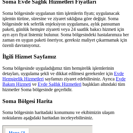
Soma
Evde Sağlık Hizmetleri Fiyatları
Soma
bölgesinde uygulanan tüm işlemlerin fiyatı; uygulanacak
işlemin türüne, süresine ve ziyaret sıklığına göre değişir.
Soma
bölgesinde tek seferlik enjeksiyon uygulaması, aylık pansuman
paketi, günlük hemşire ziyareti veya 24 saatlik bakıcı hizmeti için
ayrı ayrı fiyat listemiz bulunur.
Soma
bölgesindeki hastalarımıza her
zaman en uygun paketi öneriyor, gereksiz maliyet çıkarmamak için
özenli davranıyoruz.
İlgili Hizmet Sayfamız
Soma
bölgesinde uyguladığımız tüm hemşirelik işlemlerinin
detayları, uygulama şekli ve dikkat edilmesi gerekenler için
Evde
Hemşirelik Hizmetleri
sayfamızı ziyaret edebilirsiniz. Ayrıca
Evde
Bakım Hizmeti
ve
Evde Sağlık Hizmetleri
başlıkları altındaki tüm
hizmetler
Soma
bölgesinde geçerlidir.
Soma
Bölgesi Harita
Soma
bölgesinin haritadaki konumunu ve ekibimizin ulaşım
noktalarını aşağıdaki haritadan inceleyebilirsiniz.