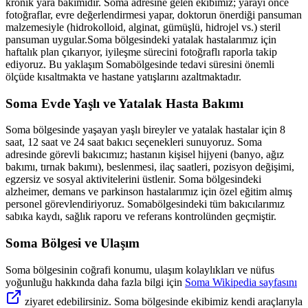
kronik yara bakımıdır.
Soma
adresine gelen ekibimiz; yarayı önce
fotoğraflar, evre değerlendirmesi yapar, doktorun önerdiği pansuman
malzemesiyle (hidrokolloid, alginat, gümüşlü, hidrojel vs.) steril
pansuman uygular.
Soma
bölgesindeki yatalak hastalarımız için
haftalık plan çıkarıyor, iyileşme sürecini fotoğraflı raporla takip
ediyoruz. Bu yaklaşım
Soma
bölgesinde tedavi süresini önemli
ölçüde kısaltmakta ve hastane yatışlarını azaltmaktadır.
Soma
Evde Yaşlı ve Yatalak Hasta Bakımı
Soma
bölgesinde yaşayan yaşlı bireyler ve yatalak hastalar için 8
saat, 12 saat ve 24 saat bakıcı seçenekleri sunuyoruz.
Soma
adresinde görevli bakıcımız; hastanın kişisel hijyeni (banyo, ağız
bakımı, tırnak bakımı), beslenmesi, ilaç saatleri, pozisyon değişimi,
egzersiz ve sosyal aktivitelerini üstlenir.
Soma
bölgesindeki
alzheimer, demans ve parkinson hastalarımız için özel eğitim almış
personel görevlendiriyoruz.
Soma
bölgesindeki tüm bakıcılarımız
sabıka kaydı, sağlık raporu ve referans kontrolünden geçmiştir.
Soma
Bölgesi ve Ulaşım
Soma
bölgesinin coğrafi konumu, ulaşım kolaylıkları ve nüfus
yoğunluğu hakkında daha fazla bilgi için
Soma
Wikipedia sayfasını
ziyaret edebilirsiniz.
Soma
bölgesinde ekibimiz kendi araçlarıyla