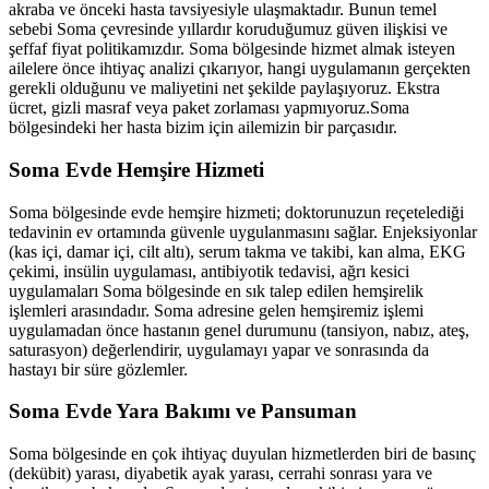
akraba ve önceki hasta tavsiyesiyle ulaşmaktadır. Bunun temel
sebebi
Soma
çevresinde yıllardır koruduğumuz güven ilişkisi ve
şeffaf fiyat politikamızdır.
Soma
bölgesinde hizmet almak isteyen
ailelere önce ihtiyaç analizi çıkarıyor, hangi uygulamanın gerçekten
gerekli olduğunu ve maliyetini net şekilde paylaşıyoruz. Ekstra
ücret, gizli masraf veya paket zorlaması yapmıyoruz.
Soma
bölgesindeki her hasta bizim için ailemizin bir parçasıdır.
Soma
Evde Hemşire Hizmeti
Soma
bölgesinde evde hemşire hizmeti; doktorunuzun reçetelediği
tedavinin ev ortamında güvenle uygulanmasını sağlar. Enjeksiyonlar
(kas içi, damar içi, cilt altı), serum takma ve takibi, kan alma, EKG
çekimi, insülin uygulaması, antibiyotik tedavisi, ağrı kesici
uygulamaları
Soma
bölgesinde en sık talep edilen hemşirelik
işlemleri arasındadır.
Soma
adresine gelen hemşiremiz işlemi
uygulamadan önce hastanın genel durumunu (tansiyon, nabız, ateş,
saturasyon) değerlendirir, uygulamayı yapar ve sonrasında da
hastayı bir süre gözlemler.
Soma
Evde Yara Bakımı ve Pansuman
Soma
bölgesinde en çok ihtiyaç duyulan hizmetlerden biri de basınç
(dekübit) yarası, diyabetik ayak yarası, cerrahi sonrası yara ve