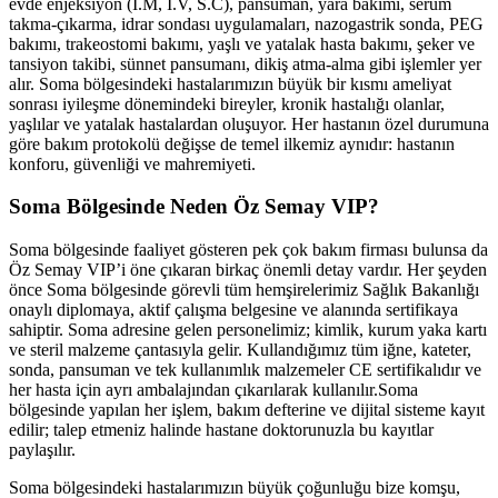
evde enjeksiyon (İ.M, İ.V, S.C), pansuman, yara bakımı, serum
takma-çıkarma, idrar sondası uygulamaları, nazogastrik sonda, PEG
bakımı, trakeostomi bakımı, yaşlı ve yatalak hasta bakımı, şeker ve
tansiyon takibi, sünnet pansumanı, dikiş atma-alma gibi işlemler yer
alır.
Soma
bölgesindeki hastalarımızın büyük bir kısmı ameliyat
sonrası iyileşme dönemindeki bireyler, kronik hastalığı olanlar,
yaşlılar ve yatalak hastalardan oluşuyor. Her hastanın özel durumuna
göre bakım protokolü değişse de temel ilkemiz aynıdır: hastanın
konforu, güvenliği ve mahremiyeti.
Soma
Bölgesinde Neden Öz Semay VIP?
Soma
bölgesinde faaliyet gösteren pek çok bakım firması bulunsa da
Öz Semay VIP’i öne çıkaran birkaç önemli detay vardır. Her şeyden
önce
Soma
bölgesinde görevli tüm hemşirelerimiz Sağlık Bakanlığı
onaylı diplomaya, aktif çalışma belgesine ve alanında sertifikaya
sahiptir.
Soma
adresine gelen personelimiz; kimlik, kurum yaka kartı
ve steril malzeme çantasıyla gelir. Kullandığımız tüm iğne, kateter,
sonda, pansuman ve tek kullanımlık malzemeler CE sertifikalıdır ve
her hasta için ayrı ambalajından çıkarılarak kullanılır.
Soma
bölgesinde yapılan her işlem, bakım defterine ve dijital sisteme kayıt
edilir; talep etmeniz halinde hastane doktorunuzla bu kayıtlar
paylaşılır.
Soma
bölgesindeki hastalarımızın büyük çoğunluğu bize komşu,