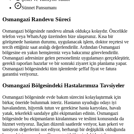
Sünnet Pansumanı
Osmangazi
Randevu Süreci
Osmangazi
bölgesinde randevu almak oldukça kolaydır. Öncelikle
telefon veya WhatsApp üzerinden bize ulaşırsınız. Kısa bir
görüşmede hastanın durumu, uygulanacak işlem, doktor reçetesi ve
tercih ettiğiniz saat aralığı değerlendirilir. Ardından
Osmangazi
bölgesine en yakın hemşiremiz veya bakıcımız görevlendirilir.
Osmangazi
adresinize gelen personelimiz uygulamayı gerçekleştirir,
gerekli raporları hazırlar ve bir sonraki ziyaret için planlama yapar.
Osmangazi
bölgesindeki tüm işlemlerde şeffaf fiyat ve fatura
garantisi veriyoruz.
Osmangazi
Bölgesindeki Hastalarımıza Tavsiyeler
Osmangazi
bölgesinde evde bakım sürecini kolaylaştırmak için
birkaç öneride bulunmak isteriz. Hastanın uyuduğu odayı iyi
havalandırın, hijyenik tutun ve gerekirse hasta karyolası, havalı
yatak, tekerlekli sandalye gibi ekipmanları edinin.
Osmangazi
bölgesinde bu ekipmanların kiralanması ve teslimi konusunda da
hizmet veriyoruz. İlaçları düzenli saatlerde veriyor, kan şekeri ve
tansiyon değerlerini not ediyor, herhangi bir değişiklik olduğunda