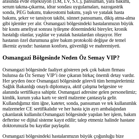
arasında evde enjeksiyon (İ.M, İ.V, S.C), pansuman, yara bakımı,
serum takma-çıkarma, idrar sondası uygulamaları, nazogastrik
sonda, PEG bakımı, trakeostomi bakımı, yaşlı ve yatalak hasta
bakımı, şeker ve tansiyon takibi, sünnet pansumanı, dikiş atma-alma
gibi işlemler yer alır.
Osmangazi
bölgesindeki hastalarımızın büyük
bir kısmı ameliyat sonrası iyileşme dönemindeki bireyler, kronik
hastalığı olanlar, yaşlılar ve yatalak hastalardan oluşuyor. Her
hastanın özel durumuna göre bakım protokolü değişse de temel
ilkemiz aynıdır: hastanın konforu, güvenliği ve mahremiyeti.
Osmangazi
Bölgesinde Neden Öz Semay VIP?
Osmangazi
bölgesinde faaliyet gösteren pek çok bakım firması
bulunsa da Öz Semay VIP’i öne çıkaran birkaç önemli detay vardır.
Her şeyden önce
Osmangazi
bölgesinde görevli tüm hemşirelerimiz
Sağlık Bakanlığı onaylı diplomaya, aktif çalışma belgesine ve
alanında sertifikaya sahiptir.
Osmangazi
adresine gelen personelimiz;
kimlik, kurum yaka kartı ve steril malzeme çantasıyla gelir.
Kullandığımız tüm iğne, kateter, sonda, pansuman ve tek kullanımlık
malzemeler CE sertifikalıdır ve her hasta için ayrı ambalajından
çıkarılarak kullanılır.
Osmangazi
bölgesinde yapılan her işlem, bakım
defterine ve dijital sisteme kayıt edilir; talep etmeniz halinde hastane
doktorunuzla bu kayıtlar paylaşılır.
Osmangazi
bölgesindeki hastalarımızın büyük çoğunluğu bize