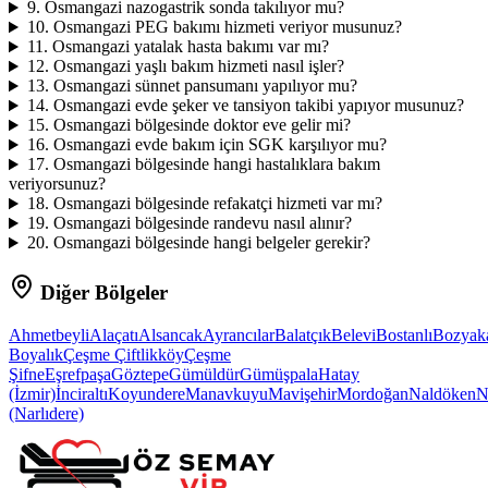
9
.
Osmangazi nazogastrik sonda takılıyor mu?
10
.
Osmangazi PEG bakımı hizmeti veriyor musunuz?
11
.
Osmangazi yatalak hasta bakımı var mı?
12
.
Osmangazi yaşlı bakım hizmeti nasıl işler?
13
.
Osmangazi sünnet pansumanı yapılıyor mu?
14
.
Osmangazi evde şeker ve tansiyon takibi yapıyor musunuz?
15
.
Osmangazi bölgesinde doktor eve gelir mi?
16
.
Osmangazi evde bakım için SGK karşılıyor mu?
17
.
Osmangazi bölgesinde hangi hastalıklara bakım
veriyorsunuz?
18
.
Osmangazi bölgesinde refakatçi hizmeti var mı?
19
.
Osmangazi bölgesinde randevu nasıl alınır?
20
.
Osmangazi bölgesinde hangi belgeler gerekir?
Diğer Bölgeler
Ahmetbeyli
Alaçatı
Alsancak
Ayrancılar
Balatçık
Belevi
Bostanlı
Bozyak
Boyalık
Çeşme Çiftlikköy
Çeşme
Şifne
Eşrefpaşa
Göztepe
Gümüldür
Gümüşpala
Hatay
(İzmir)
İnciraltı
Koyundere
Manavkuyu
Mavişehir
Mordoğan
Naldöken
N
(Narlıdere)