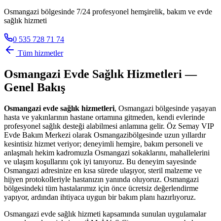
Osmangazi bölgesinde 7/24 profesyonel hemşirelik, bakım ve evde
sağlık hizmeti
0 535 728 71 74
Tüm hizmetler
Osmangazi
Evde Sağlık Hizmetleri —
Genel Bakış
Osmangazi
evde sağlık hizmetleri
,
Osmangazi
bölgesinde yaşayan
hasta ve yakınlarının hastane ortamına gitmeden, kendi evlerinde
profesyonel sağlık desteği alabilmesi anlamına gelir. Öz Semay VIP
Evde Bakım Merkezi olarak
Osmangazi
bölgesinde uzun yıllardır
kesintisiz hizmet veriyor; deneyimli hemşire, bakım personeli ve
anlaşmalı hekim kadromuzla
Osmangazi
sokaklarını, mahallelerini
ve ulaşım koşullarını çok iyi tanıyoruz. Bu deneyim sayesinde
Osmangazi
adresinize en kısa sürede ulaşıyor, steril malzeme ve
hijyen protokolleriyle hastanızın yanında oluyoruz.
Osmangazi
bölgesindeki tüm hastalarımız için önce ücretsiz değerlendirme
yapıyor, ardından ihtiyaca uygun bir bakım planı hazırlıyoruz.
Osmangazi
evde sağlık hizmeti kapsamında sunulan uygulamalar