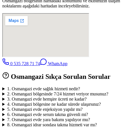
Osmangazi
bölgesinin haritadaki konumunu ve ekibimizin ulaşım
noktalarını aşağıdaki haritadan inceleyebilirsiniz.
0 535 728 71 74
WhatsApp
Osmangazi
Sıkça Sorulan Sorular
1
.
Osmangazi evde sağlık hizmeti nedir?
2
.
Osmangazi bölgesinde 7/24 hizmet veriyor musunuz?
3
.
Osmangazi evde hemşire ücreti ne kadar?
4
.
Osmangazi bölgesine ne kadar sürede ulaşırsınız?
5
.
Osmangazi evde enjeksiyon yapılır mı?
6
.
Osmangazi evde serum takma güvenli mi?
7
.
Osmangazi evde yara bakımı yapılıyor mu?
8
.
Osmangazi idrar sondası takma hizmeti var mı?