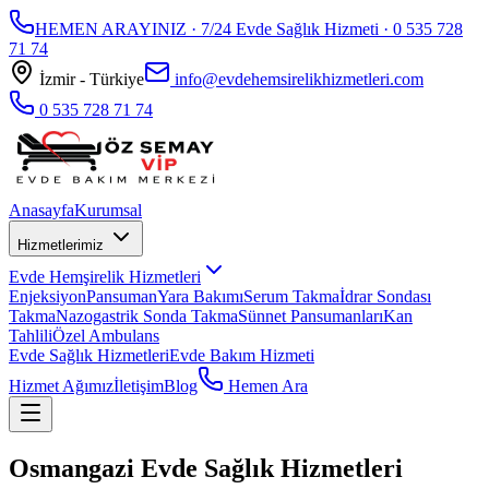
HEMEN ARAYINIZ · 7/24 Evde Sağlık Hizmeti ·
0 535 728
71 74
İzmir - Türkiye
info@evdehemsirelikhizmetleri.com
0 535 728 71 74
Anasayfa
Kurumsal
Hizmetlerimiz
Evde Hemşirelik Hizmetleri
Enjeksiyon
Pansuman
Yara Bakımı
Serum Takma
İdrar Sondası
Takma
Nazogastrik Sonda Takma
Sünnet Pansumanları
Kan
Tahlili
Özel Ambulans
Evde Sağlık Hizmetleri
Evde Bakım Hizmeti
Hizmet Ağımız
İletişim
Blog
Hemen Ara
Osmangazi Evde Sağlık Hizmetleri