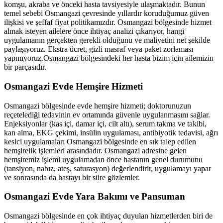
komşu, akraba ve önceki hasta tavsiyesiyle ulaşmaktadır. Bunun
temel sebebi
Osmangazi
çevresinde yıllardır koruduğumuz güven
ilişkisi ve şeffaf fiyat politikamızdır.
Osmangazi
bölgesinde hizmet
almak isteyen ailelere önce ihtiyaç analizi çıkarıyor, hangi
uygulamanın gerçekten gerekli olduğunu ve maliyetini net şekilde
paylaşıyoruz. Ekstra ücret, gizli masraf veya paket zorlaması
yapmıyoruz.
Osmangazi
bölgesindeki her hasta bizim için ailemizin
bir parçasıdır.
Osmangazi
Evde Hemşire Hizmeti
Osmangazi
bölgesinde evde hemşire hizmeti; doktorunuzun
reçetelediği tedavinin ev ortamında güvenle uygulanmasını sağlar.
Enjeksiyonlar (kas içi, damar içi, cilt altı), serum takma ve takibi,
kan alma, EKG çekimi, insülin uygulaması, antibiyotik tedavisi, ağrı
kesici uygulamaları
Osmangazi
bölgesinde en sık talep edilen
hemşirelik işlemleri arasındadır.
Osmangazi
adresine gelen
hemşiremiz işlemi uygulamadan önce hastanın genel durumunu
(tansiyon, nabız, ateş, saturasyon) değerlendirir, uygulamayı yapar
ve sonrasında da hastayı bir süre gözlemler.
Osmangazi
Evde Yara Bakımı ve Pansuman
Osmangazi
bölgesinde en çok ihtiyaç duyulan hizmetlerden biri de