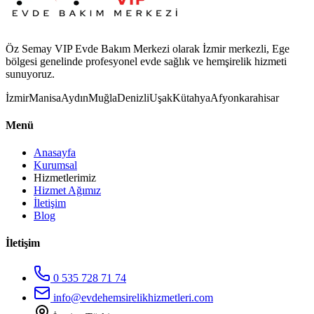
Öz Semay VIP Evde Bakım Merkezi olarak İzmir merkezli, Ege
bölgesi genelinde profesyonel evde sağlık ve hemşirelik hizmeti
sunuyoruz.
İzmir
Manisa
Aydın
Muğla
Denizli
Uşak
Kütahya
Afyonkarahisar
Menü
Anasayfa
Kurumsal
Hizmetlerimiz
Hizmet Ağımız
İletişim
Blog
İletişim
0 535 728 71 74
info@evdehemsirelikhizmetleri.com