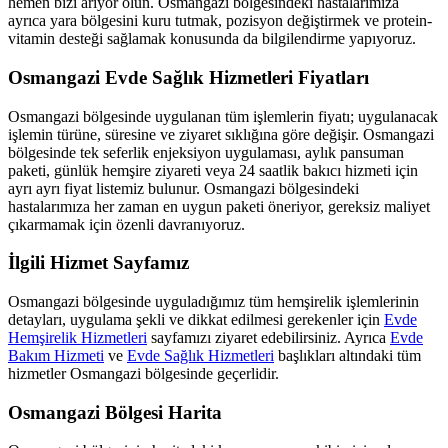
hemen bizi arıyor olun.
Osmangazi
bölgesindeki hastalarımıza
ayrıca yara bölgesini kuru tutmak, pozisyon değiştirmek ve protein-
vitamin desteği sağlamak konusunda da bilgilendirme yapıyoruz.
Osmangazi
Evde Sağlık Hizmetleri Fiyatları
Osmangazi
bölgesinde uygulanan tüm işlemlerin fiyatı; uygulanacak
işlemin türüne, süresine ve ziyaret sıklığına göre değişir.
Osmangazi
bölgesinde tek seferlik enjeksiyon uygulaması, aylık pansuman
paketi, günlük hemşire ziyareti veya 24 saatlik bakıcı hizmeti için
ayrı ayrı fiyat listemiz bulunur.
Osmangazi
bölgesindeki
hastalarımıza her zaman en uygun paketi öneriyor, gereksiz maliyet
çıkarmamak için özenli davranıyoruz.
İlgili Hizmet Sayfamız
Osmangazi
bölgesinde uyguladığımız tüm hemşirelik işlemlerinin
detayları, uygulama şekli ve dikkat edilmesi gerekenler için
Evde
Hemşirelik Hizmetleri
sayfamızı ziyaret edebilirsiniz. Ayrıca
Evde
Bakım Hizmeti
ve
Evde Sağlık Hizmetleri
başlıkları altındaki tüm
hizmetler
Osmangazi
bölgesinde geçerlidir.
Osmangazi
Bölgesi Harita