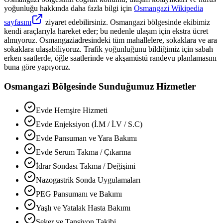
yoğunluğu hakkında daha fazla bilgi için
Osmangazi
Wikipedia
sayfasını
ziyaret edebilirsiniz.
Osmangazi
bölgesinde ekibimiz
kendi araçlarıyla hareket eder; bu nedenle ulaşım için ekstra ücret
almıyoruz.
Osmangazi
adresindeki tüm mahallelere, sokaklara ve ara
sokaklara ulaşabiliyoruz. Trafik yoğunluğunu bildiğimiz için sabah
erken saatlerde, öğle saatlerinde ve akşamüstü randevu planlamasını
buna göre yapıyoruz.
Osmangazi
Bölgesinde Sunduğumuz Hizmetler
Evde Hemşire Hizmeti
Evde Enjeksiyon (İ.M / İ.V / S.C)
Evde Pansuman ve Yara Bakımı
Evde Serum Takma / Çıkarma
İdrar Sondası Takma / Değişimi
Nazogastrik Sonda Uygulamaları
PEG Pansumanı ve Bakımı
Yaşlı ve Yatalak Hasta Bakımı
Şeker ve Tansiyon Takibi