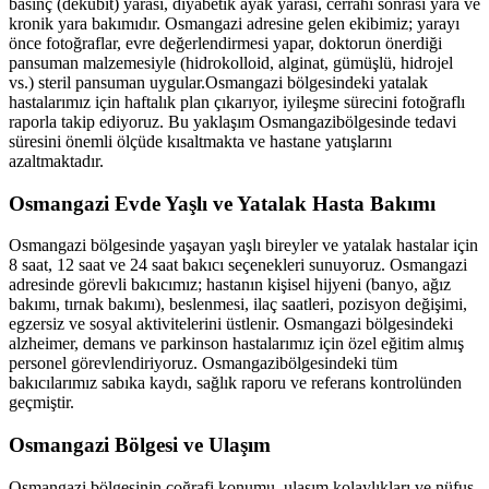
basınç (dekübit) yarası, diyabetik ayak yarası, cerrahi sonrası yara ve
kronik yara bakımıdır.
Osmangazi
adresine gelen ekibimiz; yarayı
önce fotoğraflar, evre değerlendirmesi yapar, doktorun önerdiği
pansuman malzemesiyle (hidrokolloid, alginat, gümüşlü, hidrojel
vs.) steril pansuman uygular.
Osmangazi
bölgesindeki yatalak
hastalarımız için haftalık plan çıkarıyor, iyileşme sürecini fotoğraflı
raporla takip ediyoruz. Bu yaklaşım
Osmangazi
bölgesinde tedavi
süresini önemli ölçüde kısaltmakta ve hastane yatışlarını
azaltmaktadır.
Osmangazi
Evde Yaşlı ve Yatalak Hasta Bakımı
Osmangazi
bölgesinde yaşayan yaşlı bireyler ve yatalak hastalar için
8 saat, 12 saat ve 24 saat bakıcı seçenekleri sunuyoruz.
Osmangazi
adresinde görevli bakıcımız; hastanın kişisel hijyeni (banyo, ağız
bakımı, tırnak bakımı), beslenmesi, ilaç saatleri, pozisyon değişimi,
egzersiz ve sosyal aktivitelerini üstlenir.
Osmangazi
bölgesindeki
alzheimer, demans ve parkinson hastalarımız için özel eğitim almış
personel görevlendiriyoruz.
Osmangazi
bölgesindeki tüm
bakıcılarımız sabıka kaydı, sağlık raporu ve referans kontrolünden
geçmiştir.
Osmangazi
Bölgesi ve Ulaşım
Osmangazi
bölgesinin coğrafi konumu, ulaşım kolaylıkları ve nüfus