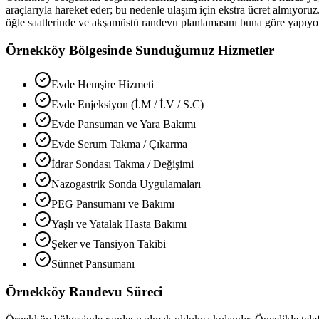
araçlarıyla hareket eder; bu nedenle ulaşım için ekstra ücret almıyoruz
öğle saatlerinde ve akşamüstü randevu planlamasını buna göre yapıyo
Örnekköy
Bölgesinde Sunduğumuz Hizmetler
Evde Hemşire Hizmeti
Evde Enjeksiyon (İ.M / İ.V / S.C)
Evde Pansuman ve Yara Bakımı
Evde Serum Takma / Çıkarma
İdrar Sondası Takma / Değişimi
Nazogastrik Sonda Uygulamaları
PEG Pansumanı ve Bakımı
Yaşlı ve Yatalak Hasta Bakımı
Şeker ve Tansiyon Takibi
Sünnet Pansumanı
Örnekköy
Randevu Süreci