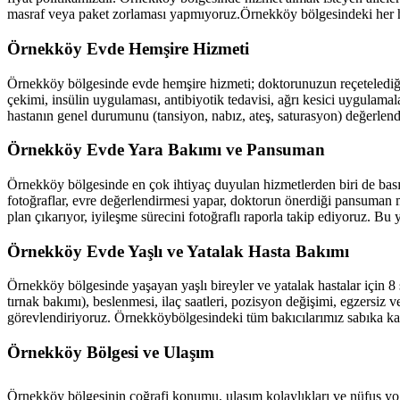
masraf veya paket zorlaması yapmıyoruz.
Örnekköy
bölgesindeki her h
Örnekköy
Evde Hemşire Hizmeti
Örnekköy
bölgesinde evde hemşire hizmeti; doktorunuzun reçetelediği 
çekimi, insülin uygulaması, antibiyotik tedavisi, ağrı kesici uygulamal
hastanın genel durumunu (tansiyon, nabız, ateş, saturasyon) değerlend
Örnekköy
Evde Yara Bakımı ve Pansuman
Örnekköy
bölgesinde en çok ihtiyaç duyulan hizmetlerden biri de basın
fotoğraflar, evre değerlendirmesi yapar, doktorun önerdiği pansuman m
plan çıkarıyor, iyileşme sürecini fotoğraflı raporla takip ediyoruz. Bu
Örnekköy
Evde Yaşlı ve Yatalak Hasta Bakımı
Örnekköy
bölgesinde yaşayan yaşlı bireyler ve yatalak hastalar için 8
tırnak bakımı), beslenmesi, ilaç saatleri, pozisyon değişimi, egzersiz ve
görevlendiriyoruz.
Örnekköy
bölgesindeki tüm bakıcılarımız sabıka ka
Örnekköy
Bölgesi ve Ulaşım
Örnekköy
bölgesinin coğrafi konumu, ulaşım kolaylıkları ve nüfus yo