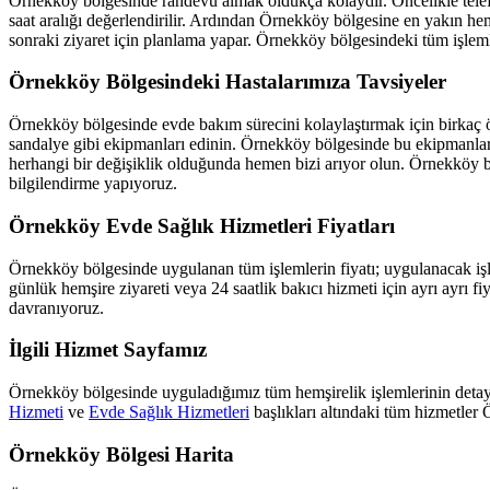
Örnekköy
bölgesinde randevu almak oldukça kolaydır. Öncelikle telef
saat aralığı değerlendirilir. Ardından
Örnekköy
bölgesine en yakın hem
sonraki ziyaret için planlama yapar.
Örnekköy
bölgesindeki tüm işlemle
Örnekköy
Bölgesindeki Hastalarımıza Tavsiyeler
Örnekköy
bölgesinde evde bakım sürecini kolaylaştırmak için birkaç ön
sandalye gibi ekipmanları edinin.
Örnekköy
bölgesinde bu ekipmanların
herhangi bir değişiklik olduğunda hemen bizi arıyor olun.
Örnekköy
b
bilgilendirme yapıyoruz.
Örnekköy
Evde Sağlık Hizmetleri Fiyatları
Örnekköy
bölgesinde uygulanan tüm işlemlerin fiyatı; uygulanacak işle
günlük hemşire ziyareti veya 24 saatlik bakıcı hizmeti için ayrı ayrı fi
davranıyoruz.
İlgili Hizmet Sayfamız
Örnekköy
bölgesinde uyguladığımız tüm hemşirelik işlemlerinin detayl
Hizmeti
ve
Evde Sağlık Hizmetleri
başlıkları altındaki tüm hizmetler
Örnekköy
Bölgesi Harita