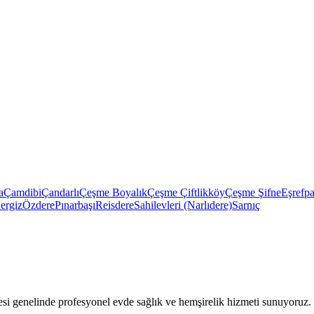
a
Çamdibi
Çandarlı
Çeşme Boyalık
Çeşme Çiftlikköy
Çeşme Şifne
Eşrefp
ergiz
Özdere
Pınarbaşı
Reisdere
Sahilevleri (Narlıdere)
Sarnıç
 genelinde profesyonel evde sağlık ve hemşirelik hizmeti sunuyoruz.