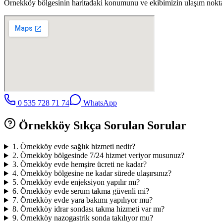
Örnekköy
bölgesinin haritadaki konumunu ve ekibimizin ulaşım noktala
0 535 728 71 74
WhatsApp
Örnekköy
Sıkça Sorulan Sorular
1
.
Örnekköy evde sağlık hizmeti nedir?
2
.
Örnekköy bölgesinde 7/24 hizmet veriyor musunuz?
3
.
Örnekköy evde hemşire ücreti ne kadar?
4
.
Örnekköy bölgesine ne kadar sürede ulaşırsınız?
5
.
Örnekköy evde enjeksiyon yapılır mı?
6
.
Örnekköy evde serum takma güvenli mi?
7
.
Örnekköy evde yara bakımı yapılıyor mu?
8
.
Örnekköy idrar sondası takma hizmeti var mı?
9
.
Örnekköy nazogastrik sonda takılıyor mu?