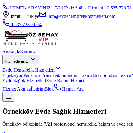
HEMEN ARAYINIZ · 7/24 Evde Sağlık Hizmeti ·
0 535 728 71
İzmir - Türkiye
info@evdehemsirelikhizmetleri.com
0 535 728 71 74
Anasayfa
Kurumsal
Hizmetlerimiz
Evde Hemşirelik Hizmetleri
Enjeksiyon
Pansuman
Yara Bakımı
Serum Takma
İdrar Sondası Takma
Evde Sağlık Hizmetleri
Evde Bakım Hizmeti
Hizmet Ağımız
İletişim
Blog
Hemen Ara
Örnekköy Evde Sağlık Hizmetleri
Örnekköy bölgesinde 7/24 profesyonel hemşirelik, bakım ve evde sağ