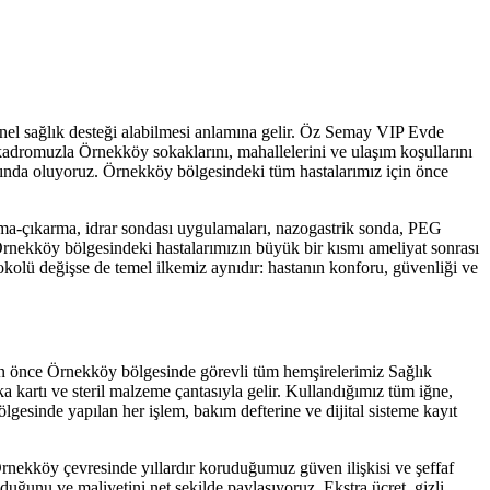
nel sağlık desteği alabilmesi anlamına gelir. Öz Semay VIP Evde
m kadromuzla
Örnekköy
sokaklarını, mahallelerini ve ulaşım koşullarını
nında oluyoruz.
Örnekköy
bölgesindeki tüm hastalarımız için önce
ma-çıkarma, idrar sondası uygulamaları, nazogastrik sonda, PEG
rnekköy
bölgesindeki hastalarımızın büyük bir kısmı ameliyat sonrası
okolü değişse de temel ilkemiz aynıdır: hastanın konforu, güvenliği ve
en önce
Örnekköy
bölgesinde görevli tüm hemşirelerimiz Sağlık
 kartı ve steril malzeme çantasıyla gelir. Kullandığımız tüm iğne,
lgesinde yapılan her işlem, bakım defterine ve dijital sisteme kayıt
rnekköy
çevresinde yıllardır koruduğumuz güven ilişkisi ve şeffaf
duğunu ve maliyetini net şekilde paylaşıyoruz. Ekstra ücret, gizli