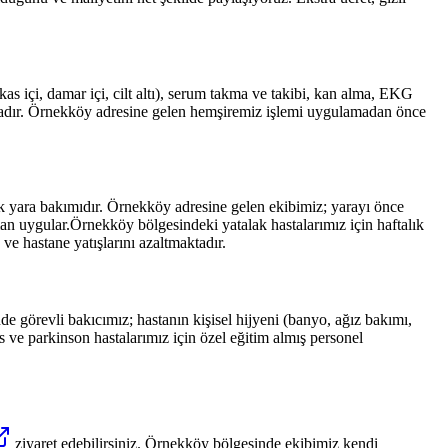
s içi, damar içi, cilt altı), serum takma ve takibi, kan alma, EKG
adır.
Örnekköy
adresine gelen hemşiremiz işlemi uygulamadan önce
ik yara bakımıdır.
Örnekköy
adresine gelen ekibimiz; yarayı önce
man uygular.
Örnekköy
bölgesindeki yatalak hastalarımız için haftalık
ve hastane yatışlarını azaltmaktadır.
de görevli bakıcımız; hastanın kişisel hijyeni (banyo, ağız bakımı,
ve parkinson hastalarımız için özel eğitim almış personel
ziyaret edebilirsiniz.
Örnekköy
bölgesinde ekibimiz kendi