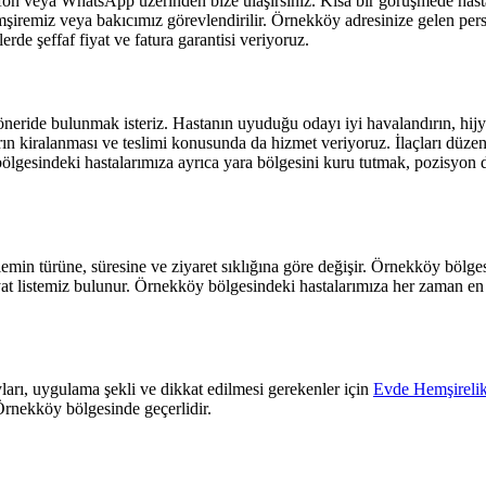
on veya WhatsApp üzerinden bize ulaşırsınız. Kısa bir görüşmede hastan
şiremiz veya bakıcımız görevlendirilir.
Örnekköy
adresinize gelen pers
rde şeffaf fiyat ve fatura garantisi veriyoruz.
eride bulunmak isteriz. Hastanın uyuduğu odayı iyi havalandırın, hijyen
 kiralanması ve teslimi konusunda da hizmet veriyoruz. İlaçları düzenli
ölgesindeki hastalarımıza ayrıca yara bölgesini kuru tutmak, pozisyon
min türüne, süresine ve ziyaret sıklığına göre değişir.
Örnekköy
bölges
yat listemiz bulunur.
Örnekköy
bölgesindeki hastalarımıza her zaman en 
arı, uygulama şekli ve dikkat edilmesi gerekenler için
Evde Hemşirelik
Örnekköy
bölgesinde geçerlidir.