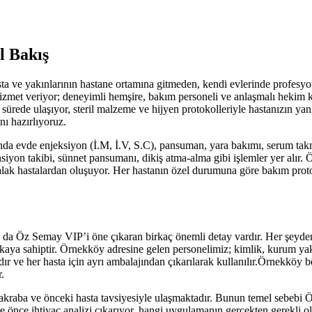
l Bakış
a ve yakınlarının hastane ortamına gitmeden, kendi evlerinde profesyo
z hizmet veriyor; deneyimli hemşire, bakım personeli ve anlaşmalı heki
 sürede ulaşıyor, steril malzeme ve hijyen protokolleriyle hastanızın ya
nı hazırlıyoruz.
da evde enjeksiyon (İ.M, İ.V, S.C), pansuman, yara bakımı, serum tak
siyon takibi, sünnet pansumanı, dikiş atma-alma gibi işlemler yer alır.
Ö
atalak hastalardan oluşuyor. Her hastanın özel durumuna göre bakım prot
a da Öz Semay VIP’i öne çıkaran birkaç önemli detay vardır. Her şeyd
kaya sahiptir.
Örnekköy
adresine gelen personelimiz; kimlik, kurum yaka
r ve her hasta için ayrı ambalajından çıkarılarak kullanılır.
Örnekköy
bö
.
kraba ve önceki hasta tavsiyesiyle ulaşmaktadır. Bunun temel sebebi
Ö
 önce ihtiyaç analizi çıkarıyor, hangi uygulamanın gerçekten gerekli ol