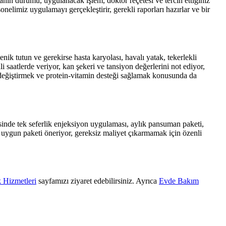
ın durumu, uygulanacak işlem, doktor reçetesi ve tercih ettiğiniz
onelimiz uygulamayı gerçekleştirir, gerekli raporları hazırlar ve bir
ik tutun ve gerekirse hasta karyolası, havalı yatak, tekerlekli
 saatlerde veriyor, kan şekeri ve tansiyon değerlerini not ediyor,
 değiştirmek ve protein-vitamin desteği sağlamak konusunda da
inde tek seferlik enjeksiyon uygulaması, aylık pansuman paketi,
uygun paketi öneriyor, gereksiz maliyet çıkarmamak için özenli
 Hizmetleri
sayfamızı ziyaret edebilirsiniz. Ayrıca
Evde Bakım