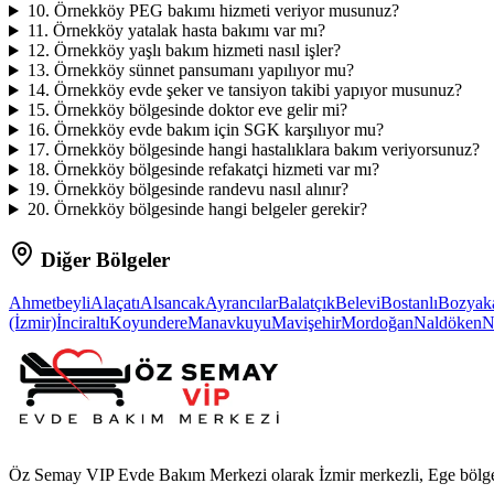
10
.
Örnekköy PEG bakımı hizmeti veriyor musunuz?
11
.
Örnekköy yatalak hasta bakımı var mı?
12
.
Örnekköy yaşlı bakım hizmeti nasıl işler?
13
.
Örnekköy sünnet pansumanı yapılıyor mu?
14
.
Örnekköy evde şeker ve tansiyon takibi yapıyor musunuz?
15
.
Örnekköy bölgesinde doktor eve gelir mi?
16
.
Örnekköy evde bakım için SGK karşılıyor mu?
17
.
Örnekköy bölgesinde hangi hastalıklara bakım veriyorsunuz?
18
.
Örnekköy bölgesinde refakatçi hizmeti var mı?
19
.
Örnekköy bölgesinde randevu nasıl alınır?
20
.
Örnekköy bölgesinde hangi belgeler gerekir?
Diğer Bölgeler
Ahmetbeyli
Alaçatı
Alsancak
Ayrancılar
Balatçık
Belevi
Bostanlı
Bozyak
(İzmir)
İnciraltı
Koyundere
Manavkuyu
Mavişehir
Mordoğan
Naldöken
N
Öz Semay VIP Evde Bakım Merkezi olarak İzmir merkezli, Ege bölgesi