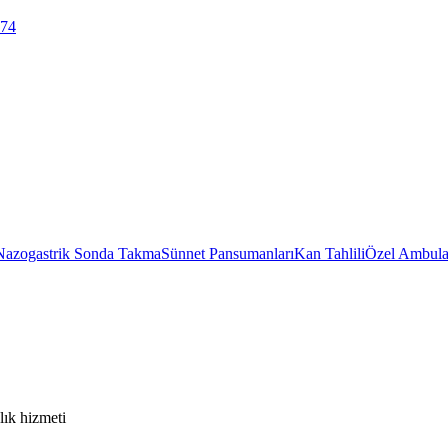
 74
Nazogastrik Sonda Takma
Sünnet Pansumanları
Kan Tahlili
Özel Ambula
lık hizmeti