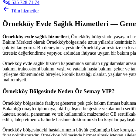
0 535 728 71 74
Tüm hizmetler
Örnekköy
Evde Sağlık Hizmetleri — Gene
Örnekköy
evde sağlık hizmetleri
,
Örnekköy
bölgesinde yaşayan hast
Bakım Merkezi olarak
Örnekköy
bölgesinde uzun yıllardır kesintisi
çok iyi tanıyoruz. Bu deneyim sayesinde
Örnekköy
adresinize en kısa
ücretsiz değerlendirme yapıyor, ardından ihtiyaca uygun bir bakım pla
Örnekköy
evde sağlık hizmeti kapsamında sunulan uygulamalar arasın
bakımı, trakeostomi bakımı, yaşlı ve yatalak hasta bakımı, şeker ve tan
iyileşme dönemindeki bireyler, kronik hastalığı olanlar, yaşlılar ve y
mahremiyeti.
Örnekköy
Bölgesinde Neden Öz Semay VIP?
Örnekköy
bölgesinde faaliyet gösteren pek çok bakım firması buluns
Bakanlığı onaylı diplomaya, aktif çalışma belgesine ve alanında sertifi
kateter, sonda, pansuman ve tek kullanımlık malzemeler CE sertifikalıdı
edilir; talep etmeniz halinde hastane doktorunuzla bu kayıtlar paylaşılır
Örnekköy
bölgesindeki hastalarımızın büyük çoğunluğu bize komşu, a
fiyat politikamızdır.
Örnekköy
bölgesinde hizmet almak isteyen ailelere