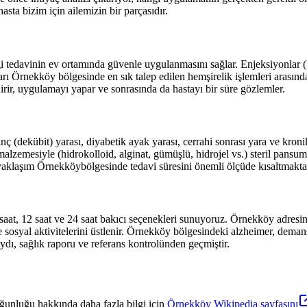
asta bizim için ailemizin bir parçasıdır.
tedavinin ev ortamında güvenle uygulanmasını sağlar. Enjeksiyonlar (ka
arı
Örnekköy
bölgesinde en sık talep edilen hemşirelik işlemleri arasınd
irir, uygulamayı yapar ve sonrasında da hastayı bir süre gözlemler.
ç (dekübit) yarası, diyabetik ayak yarası, cerrahi sonrası yara ve kron
alzemesiyle (hidrokolloid, alginat, gümüşlü, hidrojel vs.) steril pansu
 yaklaşım
Örnekköy
bölgesinde tedavi süresini önemli ölçüde kısaltmakta 
 saat, 12 saat ve 24 saat bakıcı seçenekleri sunuyoruz.
Örnekköy
adresin
 sosyal aktivitelerini üstlenir.
Örnekköy
bölgesindeki alzheimer, demans 
ydı, sağlık raporu ve referans kontrolünden geçmiştir.
ğunluğu hakkında daha fazla bilgi için
Örnekköy
Wikipedia sayfasını