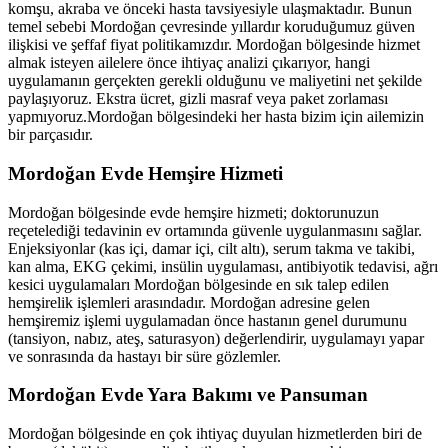
komşu, akraba ve önceki hasta tavsiyesiyle ulaşmaktadır. Bunun
temel sebebi
Mordoğan
çevresinde yıllardır koruduğumuz güven
ilişkisi ve şeffaf fiyat politikamızdır.
Mordoğan
bölgesinde hizmet
almak isteyen ailelere önce ihtiyaç analizi çıkarıyor, hangi
uygulamanın gerçekten gerekli olduğunu ve maliyetini net şekilde
paylaşıyoruz. Ekstra ücret, gizli masraf veya paket zorlaması
yapmıyoruz.
Mordoğan
bölgesindeki her hasta bizim için ailemizin
bir parçasıdır.
Mordoğan
Evde Hemşire Hizmeti
Mordoğan
bölgesinde evde hemşire hizmeti; doktorunuzun
reçetelediği tedavinin ev ortamında güvenle uygulanmasını sağlar.
Enjeksiyonlar (kas içi, damar içi, cilt altı), serum takma ve takibi,
kan alma, EKG çekimi, insülin uygulaması, antibiyotik tedavisi, ağrı
kesici uygulamaları
Mordoğan
bölgesinde en sık talep edilen
hemşirelik işlemleri arasındadır.
Mordoğan
adresine gelen
hemşiremiz işlemi uygulamadan önce hastanın genel durumunu
(tansiyon, nabız, ateş, saturasyon) değerlendirir, uygulamayı yapar
ve sonrasında da hastayı bir süre gözlemler.
Mordoğan
Evde Yara Bakımı ve Pansuman
Mordoğan
bölgesinde en çok ihtiyaç duyulan hizmetlerden biri de