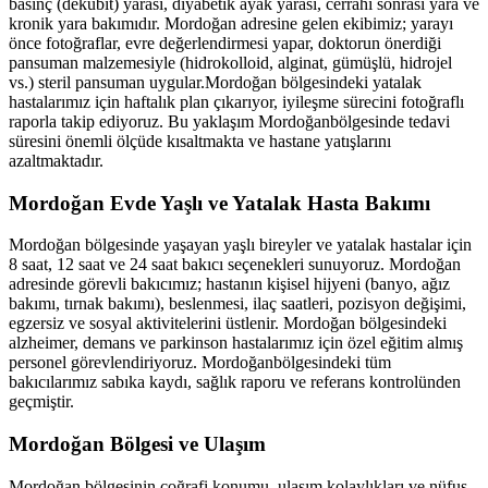
basınç (dekübit) yarası, diyabetik ayak yarası, cerrahi sonrası yara ve
kronik yara bakımıdır.
Mordoğan
adresine gelen ekibimiz; yarayı
önce fotoğraflar, evre değerlendirmesi yapar, doktorun önerdiği
pansuman malzemesiyle (hidrokolloid, alginat, gümüşlü, hidrojel
vs.) steril pansuman uygular.
Mordoğan
bölgesindeki yatalak
hastalarımız için haftalık plan çıkarıyor, iyileşme sürecini fotoğraflı
raporla takip ediyoruz. Bu yaklaşım
Mordoğan
bölgesinde tedavi
süresini önemli ölçüde kısaltmakta ve hastane yatışlarını
azaltmaktadır.
Mordoğan
Evde Yaşlı ve Yatalak Hasta Bakımı
Mordoğan
bölgesinde yaşayan yaşlı bireyler ve yatalak hastalar için
8 saat, 12 saat ve 24 saat bakıcı seçenekleri sunuyoruz.
Mordoğan
adresinde görevli bakıcımız; hastanın kişisel hijyeni (banyo, ağız
bakımı, tırnak bakımı), beslenmesi, ilaç saatleri, pozisyon değişimi,
egzersiz ve sosyal aktivitelerini üstlenir.
Mordoğan
bölgesindeki
alzheimer, demans ve parkinson hastalarımız için özel eğitim almış
personel görevlendiriyoruz.
Mordoğan
bölgesindeki tüm
bakıcılarımız sabıka kaydı, sağlık raporu ve referans kontrolünden
geçmiştir.
Mordoğan
Bölgesi ve Ulaşım
Mordoğan
bölgesinin coğrafi konumu, ulaşım kolaylıkları ve nüfus