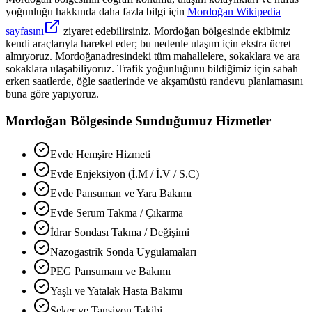
yoğunluğu hakkında daha fazla bilgi için
Mordoğan
Wikipedia
sayfasını
ziyaret edebilirsiniz.
Mordoğan
bölgesinde ekibimiz
kendi araçlarıyla hareket eder; bu nedenle ulaşım için ekstra ücret
almıyoruz.
Mordoğan
adresindeki tüm mahallelere, sokaklara ve ara
sokaklara ulaşabiliyoruz. Trafik yoğunluğunu bildiğimiz için sabah
erken saatlerde, öğle saatlerinde ve akşamüstü randevu planlamasını
buna göre yapıyoruz.
Mordoğan
Bölgesinde Sunduğumuz Hizmetler
Evde Hemşire Hizmeti
Evde Enjeksiyon (İ.M / İ.V / S.C)
Evde Pansuman ve Yara Bakımı
Evde Serum Takma / Çıkarma
İdrar Sondası Takma / Değişimi
Nazogastrik Sonda Uygulamaları
PEG Pansumanı ve Bakımı
Yaşlı ve Yatalak Hasta Bakımı
Şeker ve Tansiyon Takibi