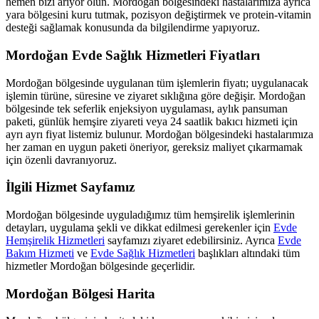
hemen bizi arıyor olun.
Mordoğan
bölgesindeki hastalarımıza ayrıca
yara bölgesini kuru tutmak, pozisyon değiştirmek ve protein-vitamin
desteği sağlamak konusunda da bilgilendirme yapıyoruz.
Mordoğan
Evde Sağlık Hizmetleri Fiyatları
Mordoğan
bölgesinde uygulanan tüm işlemlerin fiyatı; uygulanacak
işlemin türüne, süresine ve ziyaret sıklığına göre değişir.
Mordoğan
bölgesinde tek seferlik enjeksiyon uygulaması, aylık pansuman
paketi, günlük hemşire ziyareti veya 24 saatlik bakıcı hizmeti için
ayrı ayrı fiyat listemiz bulunur.
Mordoğan
bölgesindeki hastalarımıza
her zaman en uygun paketi öneriyor, gereksiz maliyet çıkarmamak
için özenli davranıyoruz.
İlgili Hizmet Sayfamız
Mordoğan
bölgesinde uyguladığımız tüm hemşirelik işlemlerinin
detayları, uygulama şekli ve dikkat edilmesi gerekenler için
Evde
Hemşirelik Hizmetleri
sayfamızı ziyaret edebilirsiniz. Ayrıca
Evde
Bakım Hizmeti
ve
Evde Sağlık Hizmetleri
başlıkları altındaki tüm
hizmetler
Mordoğan
bölgesinde geçerlidir.
Mordoğan
Bölgesi Harita