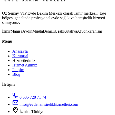
Öz Semay VIP Evde Bakım Merkezi olarak İzmir merkezli, Ege
bölgesi genelinde profesyonel evde sağlık ve hemşirelik hizmeti
sunuyoruz.
İzmir
Manisa
Aydın
Muğla
Denizli
Uşak
Kütahya
Afyonkarahisar
Menü
Anasayfa
Kurumsal
Hizmetlerimiz
Hizmet Ağımız
İletişim
Blog
İletişim
0 535 728 71 74
info@evdehemsirelikhizmetleri.com
İzmir - Türkiye