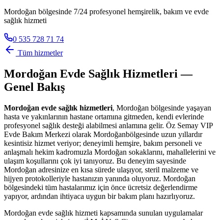
Mordoğan bölgesinde 7/24 profesyonel hemşirelik, bakım ve evde
sağlık hizmeti
0 535 728 71 74
Tüm hizmetler
Mordoğan
Evde Sağlık Hizmetleri —
Genel Bakış
Mordoğan
evde sağlık hizmetleri
,
Mordoğan
bölgesinde yaşayan
hasta ve yakınlarının hastane ortamına gitmeden, kendi evlerinde
profesyonel sağlık desteği alabilmesi anlamına gelir. Öz Semay VIP
Evde Bakım Merkezi olarak
Mordoğan
bölgesinde uzun yıllardır
kesintisiz hizmet veriyor; deneyimli hemşire, bakım personeli ve
anlaşmalı hekim kadromuzla
Mordoğan
sokaklarını, mahallelerini ve
ulaşım koşullarını çok iyi tanıyoruz. Bu deneyim sayesinde
Mordoğan
adresinize en kısa sürede ulaşıyor, steril malzeme ve
hijyen protokolleriyle hastanızın yanında oluyoruz.
Mordoğan
bölgesindeki tüm hastalarımız için önce ücretsiz değerlendirme
yapıyor, ardından ihtiyaca uygun bir bakım planı hazırlıyoruz.
Mordoğan
evde sağlık hizmeti kapsamında sunulan uygulamalar