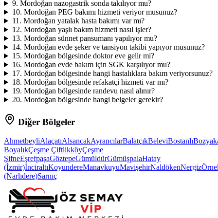
9
.
Mordoğan nazogastrik sonda takılıyor mu?
10
.
Mordoğan PEG bakımı hizmeti veriyor musunuz?
11
.
Mordoğan yatalak hasta bakımı var mı?
12
.
Mordoğan yaşlı bakım hizmeti nasıl işler?
13
.
Mordoğan sünnet pansumanı yapılıyor mu?
14
.
Mordoğan evde şeker ve tansiyon takibi yapıyor musunuz?
15
.
Mordoğan bölgesinde doktor eve gelir mi?
16
.
Mordoğan evde bakım için SGK karşılıyor mu?
17
.
Mordoğan bölgesinde hangi hastalıklara bakım veriyorsunuz?
18
.
Mordoğan bölgesinde refakatçi hizmeti var mı?
19
.
Mordoğan bölgesinde randevu nasıl alınır?
20
.
Mordoğan bölgesinde hangi belgeler gerekir?
Diğer Bölgeler
Ahmetbeyli
Alaçatı
Alsancak
Ayrancılar
Balatçık
Belevi
Bostanlı
Bozyak
Boyalık
Çeşme Çiftlikköy
Çeşme
Şifne
Eşrefpaşa
Göztepe
Gümüldür
Gümüşpala
Hatay
(İzmir)
İnciraltı
Koyundere
Manavkuyu
Mavişehir
Naldöken
Nergiz
Örne
(Narlıdere)
Sarnıç