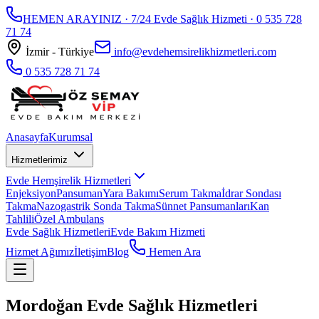
HEMEN ARAYINIZ · 7/24 Evde Sağlık Hizmeti ·
0 535 728
71 74
İzmir - Türkiye
info@evdehemsirelikhizmetleri.com
0 535 728 71 74
Anasayfa
Kurumsal
Hizmetlerimiz
Evde Hemşirelik Hizmetleri
Enjeksiyon
Pansuman
Yara Bakımı
Serum Takma
İdrar Sondası
Takma
Nazogastrik Sonda Takma
Sünnet Pansumanları
Kan
Tahlili
Özel Ambulans
Evde Sağlık Hizmetleri
Evde Bakım Hizmeti
Hizmet Ağımız
İletişim
Blog
Hemen Ara
Mordoğan Evde Sağlık Hizmetleri