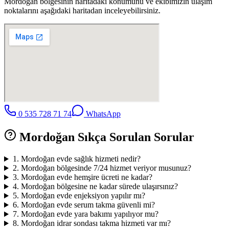
Mordoğan
bölgesinin haritadaki konumunu ve ekibimizin ulaşım
noktalarını aşağıdaki haritadan inceleyebilirsiniz.
0 535 728 71 74
WhatsApp
Mordoğan
Sıkça Sorulan Sorular
1
.
Mordoğan evde sağlık hizmeti nedir?
2
.
Mordoğan bölgesinde 7/24 hizmet veriyor musunuz?
3
.
Mordoğan evde hemşire ücreti ne kadar?
4
.
Mordoğan bölgesine ne kadar sürede ulaşırsınız?
5
.
Mordoğan evde enjeksiyon yapılır mı?
6
.
Mordoğan evde serum takma güvenli mi?
7
.
Mordoğan evde yara bakımı yapılıyor mu?
8
.
Mordoğan idrar sondası takma hizmeti var mı?