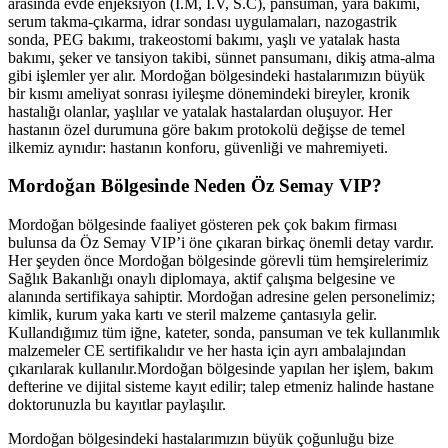
arasında evde enjeksiyon (İ.M, İ.V, S.C), pansuman, yara bakımı,
serum takma-çıkarma, idrar sondası uygulamaları, nazogastrik
sonda, PEG bakımı, trakeostomi bakımı, yaşlı ve yatalak hasta
bakımı, şeker ve tansiyon takibi, sünnet pansumanı, dikiş atma-alma
gibi işlemler yer alır.
Mordoğan
bölgesindeki hastalarımızın büyük
bir kısmı ameliyat sonrası iyileşme dönemindeki bireyler, kronik
hastalığı olanlar, yaşlılar ve yatalak hastalardan oluşuyor. Her
hastanın özel durumuna göre bakım protokolü değişse de temel
ilkemiz aynıdır: hastanın konforu, güvenliği ve mahremiyeti.
Mordoğan
Bölgesinde Neden Öz Semay VIP?
Mordoğan
bölgesinde faaliyet gösteren pek çok bakım firması
bulunsa da Öz Semay VIP’i öne çıkaran birkaç önemli detay vardır.
Her şeyden önce
Mordoğan
bölgesinde görevli tüm hemşirelerimiz
Sağlık Bakanlığı onaylı diplomaya, aktif çalışma belgesine ve
alanında sertifikaya sahiptir.
Mordoğan
adresine gelen personelimiz;
kimlik, kurum yaka kartı ve steril malzeme çantasıyla gelir.
Kullandığımız tüm iğne, kateter, sonda, pansuman ve tek kullanımlık
malzemeler CE sertifikalıdır ve her hasta için ayrı ambalajından
çıkarılarak kullanılır.
Mordoğan
bölgesinde yapılan her işlem, bakım
defterine ve dijital sisteme kayıt edilir; talep etmeniz halinde hastane
doktorunuzla bu kayıtlar paylaşılır.
Mordoğan
bölgesindeki hastalarımızın büyük çoğunluğu bize