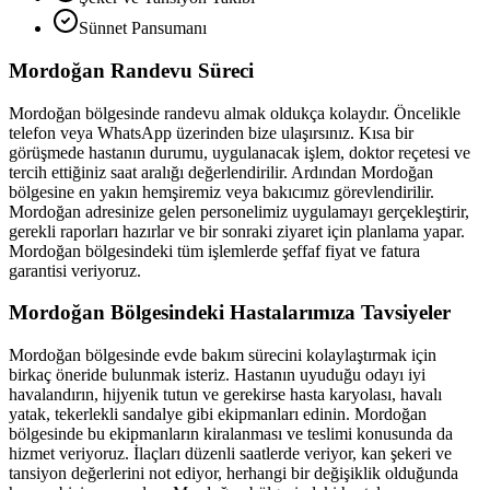
Sünnet Pansumanı
Mordoğan
Randevu Süreci
Mordoğan
bölgesinde randevu almak oldukça kolaydır. Öncelikle
telefon veya WhatsApp üzerinden bize ulaşırsınız. Kısa bir
görüşmede hastanın durumu, uygulanacak işlem, doktor reçetesi ve
tercih ettiğiniz saat aralığı değerlendirilir. Ardından
Mordoğan
bölgesine en yakın hemşiremiz veya bakıcımız görevlendirilir.
Mordoğan
adresinize gelen personelimiz uygulamayı gerçekleştirir,
gerekli raporları hazırlar ve bir sonraki ziyaret için planlama yapar.
Mordoğan
bölgesindeki tüm işlemlerde şeffaf fiyat ve fatura
garantisi veriyoruz.
Mordoğan
Bölgesindeki Hastalarımıza Tavsiyeler
Mordoğan
bölgesinde evde bakım sürecini kolaylaştırmak için
birkaç öneride bulunmak isteriz. Hastanın uyuduğu odayı iyi
havalandırın, hijyenik tutun ve gerekirse hasta karyolası, havalı
yatak, tekerlekli sandalye gibi ekipmanları edinin.
Mordoğan
bölgesinde bu ekipmanların kiralanması ve teslimi konusunda da
hizmet veriyoruz. İlaçları düzenli saatlerde veriyor, kan şekeri ve
tansiyon değerlerini not ediyor, herhangi bir değişiklik olduğunda