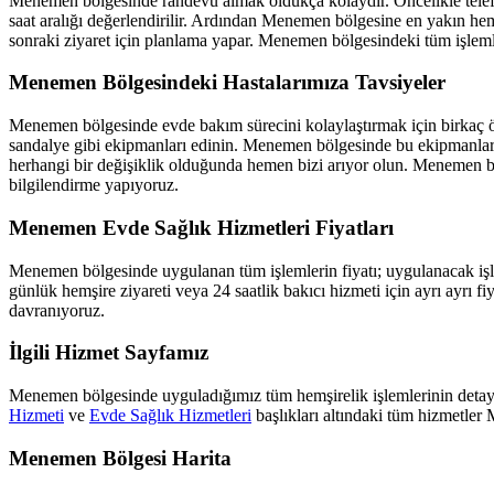
Menemen
bölgesinde randevu almak oldukça kolaydır. Öncelikle telef
saat aralığı değerlendirilir. Ardından
Menemen
bölgesine en yakın hem
sonraki ziyaret için planlama yapar.
Menemen
bölgesindeki tüm işlemle
Menemen
Bölgesindeki Hastalarımıza Tavsiyeler
Menemen
bölgesinde evde bakım sürecini kolaylaştırmak için birkaç ön
sandalye gibi ekipmanları edinin.
Menemen
bölgesinde bu ekipmanların
herhangi bir değişiklik olduğunda hemen bizi arıyor olun.
Menemen
b
bilgilendirme yapıyoruz.
Menemen
Evde Sağlık Hizmetleri Fiyatları
Menemen
bölgesinde uygulanan tüm işlemlerin fiyatı; uygulanacak işle
günlük hemşire ziyareti veya 24 saatlik bakıcı hizmeti için ayrı ayrı fi
davranıyoruz.
İlgili Hizmet Sayfamız
Menemen
bölgesinde uyguladığımız tüm hemşirelik işlemlerinin detayl
Hizmeti
ve
Evde Sağlık Hizmetleri
başlıkları altındaki tüm hizmetler
Menemen
Bölgesi Harita