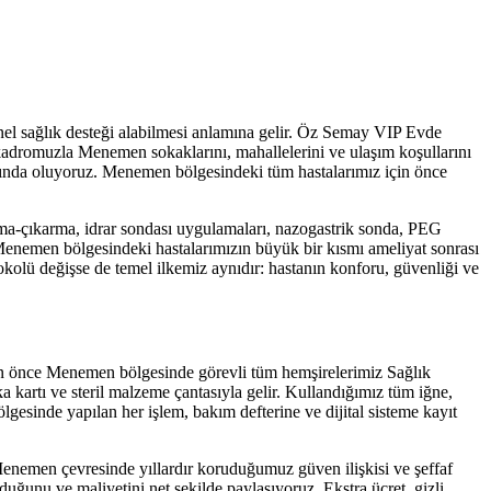
nel sağlık desteği alabilmesi anlamına gelir. Öz Semay VIP Evde
m kadromuzla
Menemen
sokaklarını, mahallelerini ve ulaşım koşullarını
nında oluyoruz.
Menemen
bölgesindeki tüm hastalarımız için önce
ma-çıkarma, idrar sondası uygulamaları, nazogastrik sonda, PEG
enemen
bölgesindeki hastalarımızın büyük bir kısmı ameliyat sonrası
okolü değişse de temel ilkemiz aynıdır: hastanın konforu, güvenliği ve
en önce
Menemen
bölgesinde görevli tüm hemşirelerimiz Sağlık
 kartı ve steril malzeme çantasıyla gelir. Kullandığımız tüm iğne,
lgesinde yapılan her işlem, bakım defterine ve dijital sisteme kayıt
enemen
çevresinde yıllardır koruduğumuz güven ilişkisi ve şeffaf
uğunu ve maliyetini net şekilde paylaşıyoruz. Ekstra ücret, gizli