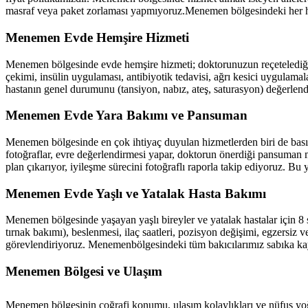
masraf veya paket zorlaması yapmıyoruz.
Menemen
bölgesindeki her ha
Menemen
Evde Hemşire Hizmeti
Menemen
bölgesinde evde hemşire hizmeti; doktorunuzun reçetelediği 
çekimi, insülin uygulaması, antibiyotik tedavisi, ağrı kesici uygulamal
hastanın genel durumunu (tansiyon, nabız, ateş, saturasyon) değerlend
Menemen
Evde Yara Bakımı ve Pansuman
Menemen
bölgesinde en çok ihtiyaç duyulan hizmetlerden biri de basın
fotoğraflar, evre değerlendirmesi yapar, doktorun önerdiği pansuman m
plan çıkarıyor, iyileşme sürecini fotoğraflı raporla takip ediyoruz. Bu
Menemen
Evde Yaşlı ve Yatalak Hasta Bakımı
Menemen
bölgesinde yaşayan yaşlı bireyler ve yatalak hastalar için 8
tırnak bakımı), beslenmesi, ilaç saatleri, pozisyon değişimi, egzersiz ve
görevlendiriyoruz.
Menemen
bölgesindeki tüm bakıcılarımız sabıka ka
Menemen
Bölgesi ve Ulaşım
Menemen
bölgesinin coğrafi konumu, ulaşım kolaylıkları ve nüfus yo