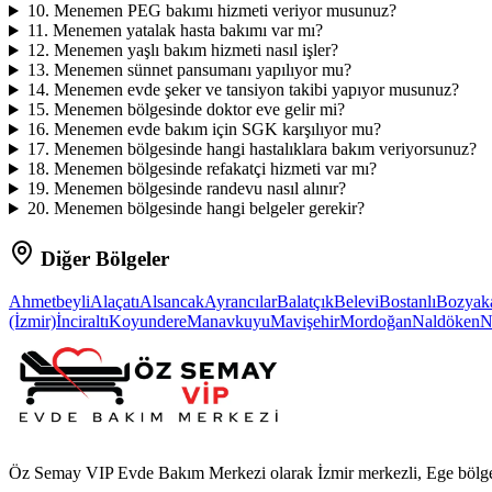
10
.
Menemen PEG bakımı hizmeti veriyor musunuz?
11
.
Menemen yatalak hasta bakımı var mı?
12
.
Menemen yaşlı bakım hizmeti nasıl işler?
13
.
Menemen sünnet pansumanı yapılıyor mu?
14
.
Menemen evde şeker ve tansiyon takibi yapıyor musunuz?
15
.
Menemen bölgesinde doktor eve gelir mi?
16
.
Menemen evde bakım için SGK karşılıyor mu?
17
.
Menemen bölgesinde hangi hastalıklara bakım veriyorsunuz?
18
.
Menemen bölgesinde refakatçi hizmeti var mı?
19
.
Menemen bölgesinde randevu nasıl alınır?
20
.
Menemen bölgesinde hangi belgeler gerekir?
Diğer Bölgeler
Ahmetbeyli
Alaçatı
Alsancak
Ayrancılar
Balatçık
Belevi
Bostanlı
Bozyak
(İzmir)
İnciraltı
Koyundere
Manavkuyu
Mavişehir
Mordoğan
Naldöken
N
Öz Semay VIP Evde Bakım Merkezi olarak İzmir merkezli, Ege bölgesi