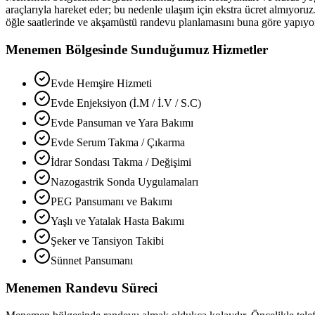
araçlarıyla hareket eder; bu nedenle ulaşım için ekstra ücret almıyoruz
öğle saatlerinde ve akşamüstü randevu planlamasını buna göre yapıyo
Menemen
Bölgesinde Sunduğumuz Hizmetler
Evde Hemşire Hizmeti
Evde Enjeksiyon (İ.M / İ.V / S.C)
Evde Pansuman ve Yara Bakımı
Evde Serum Takma / Çıkarma
İdrar Sondası Takma / Değişimi
Nazogastrik Sonda Uygulamaları
PEG Pansumanı ve Bakımı
Yaşlı ve Yatalak Hasta Bakımı
Şeker ve Tansiyon Takibi
Sünnet Pansumanı
Menemen
Randevu Süreci