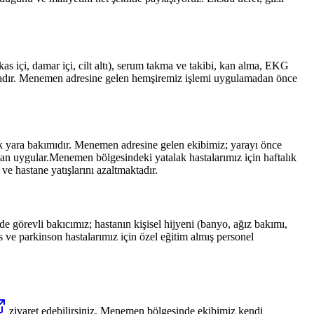
 içi, damar içi, cilt altı), serum takma ve takibi, kan alma, EKG
adır.
Menemen
adresine gelen hemşiremiz işlemi uygulamadan önce
k yara bakımıdır.
Menemen
adresine gelen ekibimiz; yarayı önce
man uygular.
Menemen
bölgesindeki yatalak hastalarımız için haftalık
ve hastane yatışlarını azaltmaktadır.
e görevli bakıcımız; hastanın kişisel hijyeni (banyo, ağız bakımı,
ve parkinson hastalarımız için özel eğitim almış personel
ziyaret edebilirsiniz.
Menemen
bölgesinde ekibimiz kendi