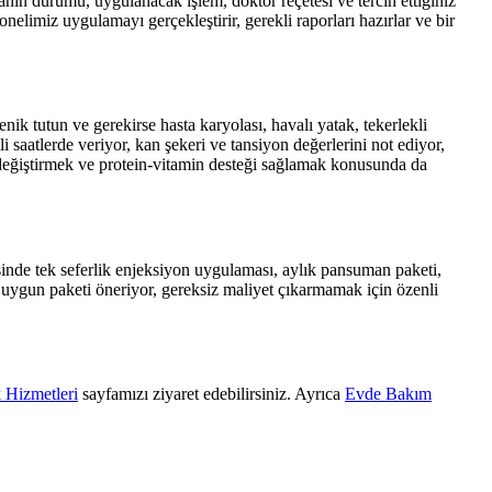
ın durumu, uygulanacak işlem, doktor reçetesi ve tercih ettiğiniz
nelimiz uygulamayı gerçekleştirir, gerekli raporları hazırlar ve bir
ik tutun ve gerekirse hasta karyolası, havalı yatak, tekerlekli
saatlerde veriyor, kan şekeri ve tansiyon değerlerini not ediyor,
 değiştirmek ve protein-vitamin desteği sağlamak konusunda da
inde tek seferlik enjeksiyon uygulaması, aylık pansuman paketi,
uygun paketi öneriyor, gereksiz maliyet çıkarmamak için özenli
 Hizmetleri
sayfamızı ziyaret edebilirsiniz. Ayrıca
Evde Bakım