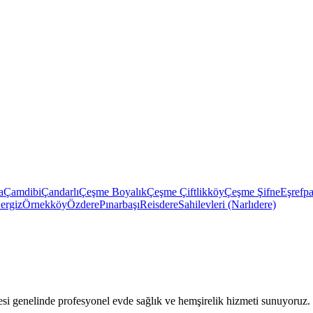
a
Çamdibi
Çandarlı
Çeşme Boyalık
Çeşme Çiftlikköy
Çeşme Şifne
Eşrefp
ergiz
Örnekköy
Özdere
Pınarbaşı
Reisdere
Sahilevleri (Narlıdere)
 genelinde profesyonel evde sağlık ve hemşirelik hizmeti sunuyoruz.