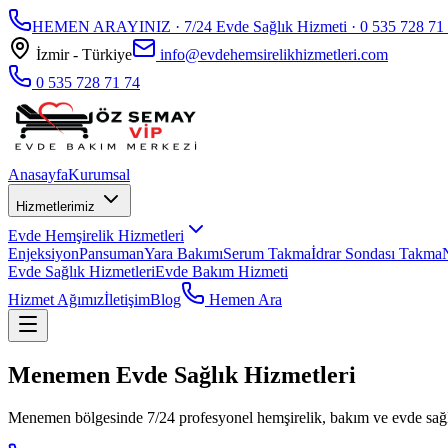
HEMEN ARAYINIZ · 7/24 Evde Sağlık Hizmeti ·
0 535 728 71
İzmir - Türkiye
info@evdehemsirelikhizmetleri.com
0 535 728 71 74
Anasayfa
Kurumsal
Hizmetlerimiz
Evde Hemşirelik Hizmetleri
Enjeksiyon
Pansuman
Yara Bakımı
Serum Takma
İdrar Sondası Takma
Evde Sağlık Hizmetleri
Evde Bakım Hizmeti
Hizmet Ağımız
İletişim
Blog
Hemen Ara
Menemen Evde Sağlık Hizmetleri
Menemen bölgesinde 7/24 profesyonel hemşirelik, bakım ve evde sağl