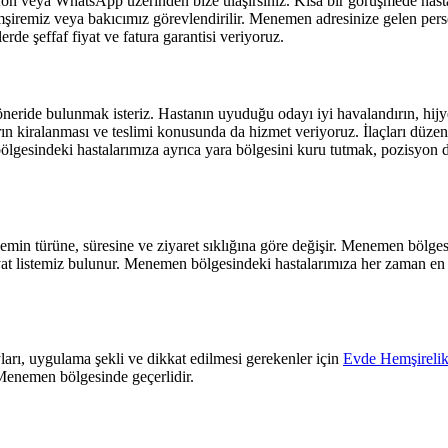
on veya WhatsApp üzerinden bize ulaşırsınız. Kısa bir görüşmede hastan
şiremiz veya bakıcımız görevlendirilir.
Menemen
adresinize gelen perso
rde şeffaf fiyat ve fatura garantisi veriyoruz.
eride bulunmak isteriz. Hastanın uyuduğu odayı iyi havalandırın, hijyen
 kiralanması ve teslimi konusunda da hizmet veriyoruz. İlaçları düzenli 
ölgesindeki hastalarımıza ayrıca yara bölgesini kuru tutmak, pozisyon
min türüne, süresine ve ziyaret sıklığına göre değişir.
Menemen
bölges
yat listemiz bulunur.
Menemen
bölgesindeki hastalarımıza her zaman en 
arı, uygulama şekli ve dikkat edilmesi gerekenler için
Evde Hemşirelik
Menemen
bölgesinde geçerlidir.