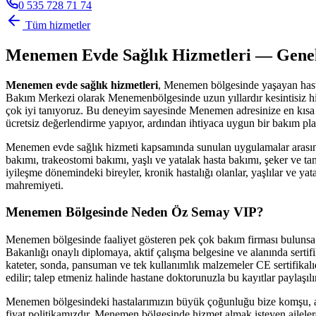
0 535 728 71 74
Tüm hizmetler
Menemen
Evde Sağlık Hizmetleri — Gene
Menemen
evde sağlık hizmetleri
,
Menemen
bölgesinde yaşayan hast
Bakım Merkezi olarak
Menemen
bölgesinde uzun yıllardır kesintisiz
çok iyi tanıyoruz. Bu deneyim sayesinde
Menemen
adresinize en kısa
ücretsiz değerlendirme yapıyor, ardından ihtiyaca uygun bir bakım pla
Menemen
evde sağlık hizmeti kapsamında sunulan uygulamalar arasın
bakımı, trakeostomi bakımı, yaşlı ve yatalak hasta bakımı, şeker ve tan
iyileşme dönemindeki bireyler, kronik hastalığı olanlar, yaşlılar ve y
mahremiyeti.
Menemen
Bölgesinde Neden Öz Semay VIP?
Menemen
bölgesinde faaliyet gösteren pek çok bakım firması buluns
Bakanlığı onaylı diplomaya, aktif çalışma belgesine ve alanında sertifi
kateter, sonda, pansuman ve tek kullanımlık malzemeler CE sertifikalıdı
edilir; talep etmeniz halinde hastane doktorunuzla bu kayıtlar paylaşılır
Menemen
bölgesindeki hastalarımızın büyük çoğunluğu bize komşu, a
fiyat politikamızdır.
Menemen
bölgesinde hizmet almak isteyen ailelere