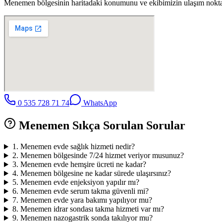
Menemen
bölgesinin haritadaki konumunu ve ekibimizin ulaşım noktala
0 535 728 71 74
WhatsApp
Menemen
Sıkça Sorulan Sorular
1
.
Menemen evde sağlık hizmeti nedir?
2
.
Menemen bölgesinde 7/24 hizmet veriyor musunuz?
3
.
Menemen evde hemşire ücreti ne kadar?
4
.
Menemen bölgesine ne kadar sürede ulaşırsınız?
5
.
Menemen evde enjeksiyon yapılır mı?
6
.
Menemen evde serum takma güvenli mi?
7
.
Menemen evde yara bakımı yapılıyor mu?
8
.
Menemen idrar sondası takma hizmeti var mı?
9
.
Menemen nazogastrik sonda takılıyor mu?