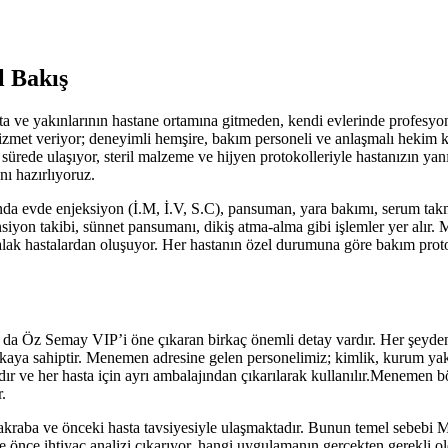
l Bakış
a ve yakınlarının hastane ortamına gitmeden, kendi evlerinde profesyo
 hizmet veriyor; deneyimli hemşire, bakım personeli ve anlaşmalı heki
 sürede ulaşıyor, steril malzeme ve hijyen protokolleriyle hastanızın ya
nı hazırlıyoruz.
da evde enjeksiyon (İ.M, İ.V, S.C), pansuman, yara bakımı, serum tak
siyon takibi, sünnet pansumanı, dikiş atma-alma gibi işlemler yer alır.
M
atalak hastalardan oluşuyor. Her hastanın özel durumuna göre bakım prot
a da Öz Semay VIP’i öne çıkaran birkaç önemli detay vardır. Her şeyd
kaya sahiptir.
Menemen
adresine gelen personelimiz; kimlik, kurum yaka
r ve her hasta için ayrı ambalajından çıkarılarak kullanılır.
Menemen
bö
.
kraba ve önceki hasta tavsiyesiyle ulaşmaktadır. Bunun temel sebebi
M
 önce ihtiyaç analizi çıkarıyor, hangi uygulamanın gerçekten gerekli old