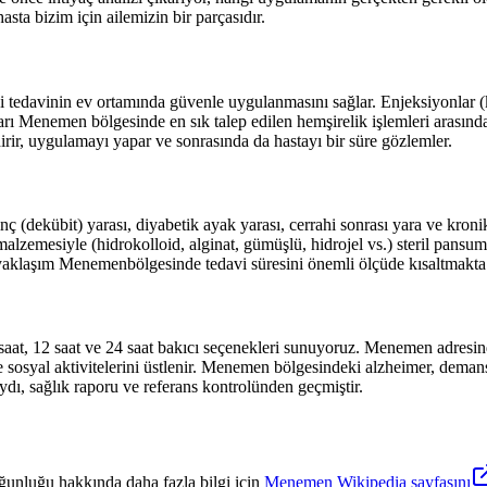
sta bizim için ailemizin bir parçasıdır.
tedavinin ev ortamında güvenle uygulanmasını sağlar. Enjeksiyonlar (kas
arı
Menemen
bölgesinde en sık talep edilen hemşirelik işlemleri arasınd
irir, uygulamayı yapar ve sonrasında da hastayı bir süre gözlemler.
ç (dekübit) yarası, diyabetik ayak yarası, cerrahi sonrası yara ve kroni
alzemesiyle (hidrokolloid, alginat, gümüşlü, hidrojel vs.) steril pansu
 yaklaşım
Menemen
bölgesinde tedavi süresini önemli ölçüde kısaltmakta 
 saat, 12 saat ve 24 saat bakıcı seçenekleri sunuyoruz.
Menemen
adresind
 sosyal aktivitelerini üstlenir.
Menemen
bölgesindeki alzheimer, demans 
ydı, sağlık raporu ve referans kontrolünden geçmiştir.
ğunluğu hakkında daha fazla bilgi için
Menemen
Wikipedia sayfasını