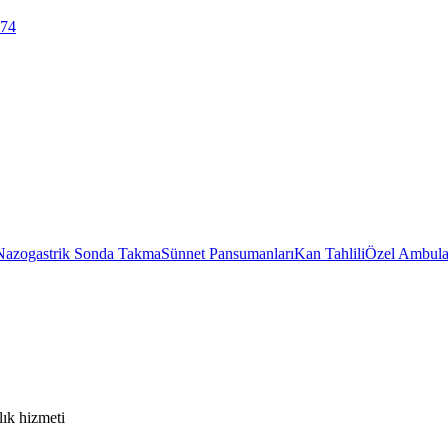
 74
Nazogastrik Sonda Takma
Sünnet Pansumanları
Kan Tahlili
Özel Ambula
ık hizmeti