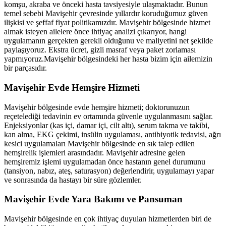
komşu, akraba ve önceki hasta tavsiyesiyle ulaşmaktadır. Bunun
temel sebebi
Mavişehir
çevresinde yıllardır koruduğumuz güven
ilişkisi ve şeffaf fiyat politikamızdır.
Mavişehir
bölgesinde hizmet
almak isteyen ailelere önce ihtiyaç analizi çıkarıyor, hangi
uygulamanın gerçekten gerekli olduğunu ve maliyetini net şekilde
paylaşıyoruz. Ekstra ücret, gizli masraf veya paket zorlaması
yapmıyoruz.
Mavişehir
bölgesindeki her hasta bizim için ailemizin
bir parçasıdır.
Mavişehir
Evde Hemşire Hizmeti
Mavişehir
bölgesinde evde hemşire hizmeti; doktorunuzun
reçetelediği tedavinin ev ortamında güvenle uygulanmasını sağlar.
Enjeksiyonlar (kas içi, damar içi, cilt altı), serum takma ve takibi,
kan alma, EKG çekimi, insülin uygulaması, antibiyotik tedavisi, ağrı
kesici uygulamaları
Mavişehir
bölgesinde en sık talep edilen
hemşirelik işlemleri arasındadır.
Mavişehir
adresine gelen
hemşiremiz işlemi uygulamadan önce hastanın genel durumunu
(tansiyon, nabız, ateş, saturasyon) değerlendirir, uygulamayı yapar
ve sonrasında da hastayı bir süre gözlemler.
Mavişehir
Evde Yara Bakımı ve Pansuman
Mavişehir
bölgesinde en çok ihtiyaç duyulan hizmetlerden biri de