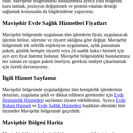
olun.
Mavişehir
bölgesindeki hastalarımıza ayrıca yara bölgesini
kuru tutmak, pozisyon değiştirmek ve protein-vitamin desteği
sağlamak konusunda da bilgilendirme yapıyoruz.
Mavişehir
Evde Sağlık Hizmetleri Fiyatları
Mavişehir
bölgesinde uygulanan tüm işlemlerin fiyatı; uygulanacak
işlemin türüne, süresine ve ziyaret sıklığına göre değişir.
Mavişehir
bölgesinde tek seferlik enjeksiyon uygulaması, aylık pansuman
paketi, günlük hemşire ziyareti veya 24 saatlik bakıcı hizmeti için
ayrı ayrı fiyat listemiz bulunur.
Mavişehir
bölgesindeki hastalarımıza
her zaman en uygun paketi öneriyor, gereksiz maliyet çıkarmamak
için özenli davranıyoruz.
İlgili Hizmet Sayfamız
Mavişehir
bölgesinde uyguladığımız tüm hemşirelik işlemlerinin
detayları, uygulama şekli ve dikkat edilmesi gerekenler için
Evde
Hemşirelik Hizmetleri
sayfamızı ziyaret edebilirsiniz. Ayrıca
Evde
Bakım Hizmeti
ve
Evde Sağlık Hizmetleri
başlıkları altındaki tüm
hizmetler
Mavişehir
bölgesinde geçerlidir.
Mavişehir
Bölgesi Harita