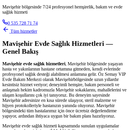
Mavişehir bölgesinde 7/24 profesyonel hemşirelik, bakım ve evde
sağlık hizmeti
0 535 728 71 74
Tüm hizmetler
Mavişehir
Evde Sağlık Hizmetleri —
Genel Bakış
Mavişehir
evde sağlık hizmetleri
,
Mavişehir
bölgesinde yaşayan
hasta ve yakınlarının hastane ortamına gitmeden, kendi evlerinde
profesyonel sağlık desteği alabilmesi anlamına gelir. Öz Semay VIP
Evde Bakım Merkezi olarak
Mavişehir
bölgesinde uzun yıllardır
kesintisiz hizmet veriyor; deneyimli hemşire, bakım personeli ve
anlaşmalı hekim kadromuzla
Mavişehir
sokaklarını, mahallelerini ve
ulaşım koşullarını çok iyi tanıyoruz. Bu deneyim sayesinde
Mavişehir
adresinize en kısa sürede ulaşıyor, steril malzeme ve
hijyen protokolleriyle hastanızın yanında oluyoruz.
Mavişehir
bölgesindeki tüm hastalarımız için önce ücretsiz değerlendirme
yapıyor, ardından ihtiyaca uygun bir bakım planı hazırlıyoruz.
Mavişehir
evde sağlık hizmeti kapsamında sunulan uygulamalar