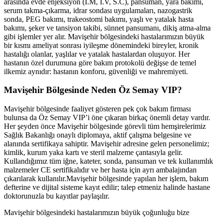
arasında evde enjeksiyon (İ.M, İ.V, S.C), pansuman, yara bakımı,
serum takma-çıkarma, idrar sondası uygulamaları, nazogastrik
sonda, PEG bakımı, trakeostomi bakımı, yaşlı ve yatalak hasta
bakımı, şeker ve tansiyon takibi, sünnet pansumanı, dikiş atma-alma
gibi işlemler yer alır.
Mavişehir
bölgesindeki hastalarımızın büyük
bir kısmı ameliyat sonrası iyileşme dönemindeki bireyler, kronik
hastalığı olanlar, yaşlılar ve yatalak hastalardan oluşuyor. Her
hastanın özel durumuna göre bakım protokolü değişse de temel
ilkemiz aynıdır: hastanın konforu, güvenliği ve mahremiyeti.
Mavişehir
Bölgesinde Neden Öz Semay VIP?
Mavişehir
bölgesinde faaliyet gösteren pek çok bakım firması
bulunsa da Öz Semay VIP’i öne çıkaran birkaç önemli detay vardır.
Her şeyden önce
Mavişehir
bölgesinde görevli tüm hemşirelerimiz
Sağlık Bakanlığı onaylı diplomaya, aktif çalışma belgesine ve
alanında sertifikaya sahiptir.
Mavişehir
adresine gelen personelimiz;
kimlik, kurum yaka kartı ve steril malzeme çantasıyla gelir.
Kullandığımız tüm iğne, kateter, sonda, pansuman ve tek kullanımlık
malzemeler CE sertifikalıdır ve her hasta için ayrı ambalajından
çıkarılarak kullanılır.
Mavişehir
bölgesinde yapılan her işlem, bakım
defterine ve dijital sisteme kayıt edilir; talep etmeniz halinde hastane
doktorunuzla bu kayıtlar paylaşılır.
Mavişehir
bölgesindeki hastalarımızın büyük çoğunluğu bize