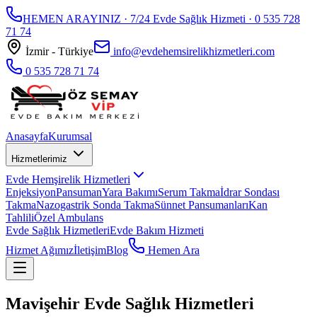
HEMEN ARAYINIZ · 7/24 Evde Sağlık Hizmeti ·
0 535 728
71 74
İzmir - Türkiye
info@evdehemsirelikhizmetleri.com
0 535 728 71 74
Anasayfa
Kurumsal
Hizmetlerimiz
Evde Hemşirelik Hizmetleri
Enjeksiyon
Pansuman
Yara Bakımı
Serum Takma
İdrar Sondası
Takma
Nazogastrik Sonda Takma
Sünnet Pansumanları
Kan
Tahlili
Özel Ambulans
Evde Sağlık Hizmetleri
Evde Bakım Hizmeti
Hizmet Ağımız
İletişim
Blog
Hemen Ara
Mavişehir Evde Sağlık Hizmetleri