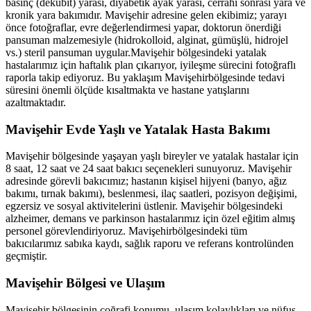
basınç (dekübit) yarası, diyabetik ayak yarası, cerrahi sonrası yara ve
kronik yara bakımıdır.
Mavişehir
adresine gelen ekibimiz; yarayı
önce fotoğraflar, evre değerlendirmesi yapar, doktorun önerdiği
pansuman malzemesiyle (hidrokolloid, alginat, gümüşlü, hidrojel
vs.) steril pansuman uygular.
Mavişehir
bölgesindeki yatalak
hastalarımız için haftalık plan çıkarıyor, iyileşme sürecini fotoğraflı
raporla takip ediyoruz. Bu yaklaşım
Mavişehir
bölgesinde tedavi
süresini önemli ölçüde kısaltmakta ve hastane yatışlarını
azaltmaktadır.
Mavişehir
Evde Yaşlı ve Yatalak Hasta Bakımı
Mavişehir
bölgesinde yaşayan yaşlı bireyler ve yatalak hastalar için
8 saat, 12 saat ve 24 saat bakıcı seçenekleri sunuyoruz.
Mavişehir
adresinde görevli bakıcımız; hastanın kişisel hijyeni (banyo, ağız
bakımı, tırnak bakımı), beslenmesi, ilaç saatleri, pozisyon değişimi,
egzersiz ve sosyal aktivitelerini üstlenir.
Mavişehir
bölgesindeki
alzheimer, demans ve parkinson hastalarımız için özel eğitim almış
personel görevlendiriyoruz.
Mavişehir
bölgesindeki tüm
bakıcılarımız sabıka kaydı, sağlık raporu ve referans kontrolünden
geçmiştir.
Mavişehir
Bölgesi ve Ulaşım
Mavişehir
bölgesinin coğrafi konumu, ulaşım kolaylıkları ve nüfus