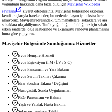
yoğunluğu hakkında daha fazla bilgi için
Mavişehir
Wikipedia
sayfasını
ziyaret edebilirsiniz.
Mavişehir
bölgesinde ekibimiz
kendi araçlarıyla hareket eder; bu nedenle ulaşım için ekstra ücret
almıyoruz.
Mavişehir
adresindeki tüm mahallelere, sokaklara ve ara
sokaklara ulaşabiliyoruz. Trafik yoğunluğunu bildiğimiz için sabah
erken saatlerde, öğle saatlerinde ve akşamüstü randevu planlamasını
buna göre yapıyoruz.
Mavişehir
Bölgesinde Sunduğumuz Hizmetler
Evde Hemşire Hizmeti
Evde Enjeksiyon (İ.M / İ.V / S.C)
Evde Pansuman ve Yara Bakımı
Evde Serum Takma / Çıkarma
İdrar Sondası Takma / Değişimi
Nazogastrik Sonda Uygulamaları
PEG Pansumanı ve Bakımı
Yaşlı ve Yatalak Hasta Bakımı
Şeker ve Tansiyon Takibi