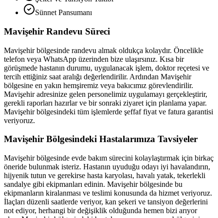
Sünnet Pansumanı
Mavişehir
Randevu Süreci
Mavişehir
bölgesinde randevu almak oldukça kolaydır. Öncelikle
telefon veya WhatsApp üzerinden bize ulaşırsınız. Kısa bir
görüşmede hastanın durumu, uygulanacak işlem, doktor reçetesi ve
tercih ettiğiniz saat aralığı değerlendirilir. Ardından
Mavişehir
bölgesine en yakın hemşiremiz veya bakıcımız görevlendirilir.
Mavişehir
adresinize gelen personelimiz uygulamayı gerçekleştirir,
gerekli raporları hazırlar ve bir sonraki ziyaret için planlama yapar.
Mavişehir
bölgesindeki tüm işlemlerde şeffaf fiyat ve fatura garantisi
veriyoruz.
Mavişehir
Bölgesindeki Hastalarımıza Tavsiyeler
Mavişehir
bölgesinde evde bakım sürecini kolaylaştırmak için birkaç
öneride bulunmak isteriz. Hastanın uyuduğu odayı iyi havalandırın,
hijyenik tutun ve gerekirse hasta karyolası, havalı yatak, tekerlekli
sandalye gibi ekipmanları edinin.
Mavişehir
bölgesinde bu
ekipmanların kiralanması ve teslimi konusunda da hizmet veriyoruz.
İlaçları düzenli saatlerde veriyor, kan şekeri ve tansiyon değerlerini
not ediyor, herhangi bir değişiklik olduğunda hemen bizi arıyor