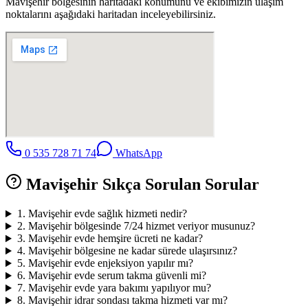
Mavişehir
bölgesinin haritadaki konumunu ve ekibimizin ulaşım
noktalarını aşağıdaki haritadan inceleyebilirsiniz.
0 535 728 71 74
WhatsApp
Mavişehir
Sıkça Sorulan Sorular
1
.
Mavişehir evde sağlık hizmeti nedir?
2
.
Mavişehir bölgesinde 7/24 hizmet veriyor musunuz?
3
.
Mavişehir evde hemşire ücreti ne kadar?
4
.
Mavişehir bölgesine ne kadar sürede ulaşırsınız?
5
.
Mavişehir evde enjeksiyon yapılır mı?
6
.
Mavişehir evde serum takma güvenli mi?
7
.
Mavişehir evde yara bakımı yapılıyor mu?
8
.
Mavişehir idrar sondası takma hizmeti var mı?