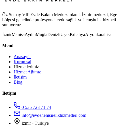
Öz Semay VIP Evde Bakım Merkezi olarak İzmir merkezli, Ege
bölgesi genelinde profesyonel evde sağlık ve hemşirelik hizmeti
sunuyoruz.
İzmir
Manisa
Aydın
Muğla
Denizli
Uşak
Kütahya
Afyonkarahisar
Menü
Anasayfa
Kurumsal
Hizmetlerimiz
Hizmet Ağımız
İletişim
Blog
İletişim
0 535 728 71 74
info@evdehemsirelikhizmetleri.com
İzmir - Türkiye