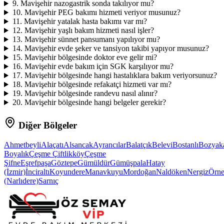
9
.
Mavişehir nazogastrik sonda takılıyor mu?
10
.
Mavişehir PEG bakımı hizmeti veriyor musunuz?
11
.
Mavişehir yatalak hasta bakımı var mı?
12
.
Mavişehir yaşlı bakım hizmeti nasıl işler?
13
.
Mavişehir sünnet pansumanı yapılıyor mu?
14
.
Mavişehir evde şeker ve tansiyon takibi yapıyor musunuz?
15
.
Mavişehir bölgesinde doktor eve gelir mi?
16
.
Mavişehir evde bakım için SGK karşılıyor mu?
17
.
Mavişehir bölgesinde hangi hastalıklara bakım veriyorsunuz?
18
.
Mavişehir bölgesinde refakatçi hizmeti var mı?
19
.
Mavişehir bölgesinde randevu nasıl alınır?
20
.
Mavişehir bölgesinde hangi belgeler gerekir?
Diğer Bölgeler
Ahmetbeyli
Alaçatı
Alsancak
Ayrancılar
Balatçık
Belevi
Bostanlı
Bozyak
Boyalık
Çeşme Çiftlikköy
Çeşme
Şifne
Eşrefpaşa
Göztepe
Gümüldür
Gümüşpala
Hatay
(İzmir)
İnciraltı
Koyundere
Manavkuyu
Mordoğan
Naldöken
Nergiz
Örn
(Narlıdere)
Sarnıç