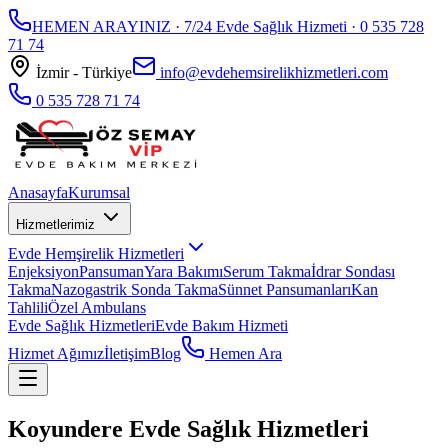
HEMEN ARAYINIZ · 7/24 Evde Sağlık Hizmeti ·
0 535 728
71 74
İzmir - Türkiye
info@evdehemsirelikhizmetleri.com
0 535 728 71 74
Anasayfa
Kurumsal
Hizmetlerimiz
Evde Hemşirelik Hizmetleri
Enjeksiyon
Pansuman
Yara Bakımı
Serum Takma
İdrar Sondası
Takma
Nazogastrik Sonda Takma
Sünnet Pansumanları
Kan
Tahlili
Özel Ambulans
Evde Sağlık Hizmetleri
Evde Bakım Hizmeti
Hizmet Ağımız
İletişim
Blog
Hemen Ara
Koyundere Evde Sağlık Hizmetleri