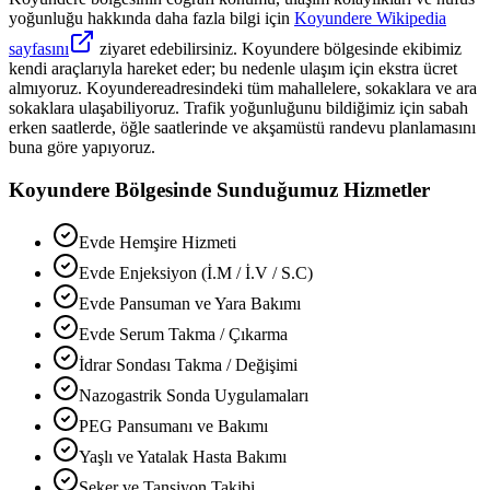
yoğunluğu hakkında daha fazla bilgi için
Koyundere
Wikipedia
sayfasını
ziyaret edebilirsiniz.
Koyundere
bölgesinde ekibimiz
kendi araçlarıyla hareket eder; bu nedenle ulaşım için ekstra ücret
almıyoruz.
Koyundere
adresindeki tüm mahallelere, sokaklara ve ara
sokaklara ulaşabiliyoruz. Trafik yoğunluğunu bildiğimiz için sabah
erken saatlerde, öğle saatlerinde ve akşamüstü randevu planlamasını
buna göre yapıyoruz.
Koyundere
Bölgesinde Sunduğumuz Hizmetler
Evde Hemşire Hizmeti
Evde Enjeksiyon (İ.M / İ.V / S.C)
Evde Pansuman ve Yara Bakımı
Evde Serum Takma / Çıkarma
İdrar Sondası Takma / Değişimi
Nazogastrik Sonda Uygulamaları
PEG Pansumanı ve Bakımı
Yaşlı ve Yatalak Hasta Bakımı
Şeker ve Tansiyon Takibi