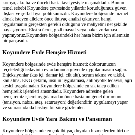
komşu, akraba ve önceki hasta tavsiyesiyle ulaşmaktadır. Bunun
temel sebebi
Koyundere
çevresinde yıllardır koruduğumuz güven
ilişkisi ve şeffaf fiyat politikamızdır.
Koyundere
bölgesinde hizmet
almak isteyen ailelere önce ihtiyaç analizi çıkarıyor, hangi
uygulamanın gerçekten gerekli olduğunu ve maliyetini net şekilde
paylaşıyoruz. Ekstra ücret, gizli masraf veya paket zorlaması
yapmıyoruz.
Koyundere
bölgesindeki her hasta bizim için ailemizin
bir parçasıdır.
Koyundere
Evde Hemşire Hizmeti
Koyundere
bölgesinde evde hemşire hizmeti; doktorunuzun
reçetelediği tedavinin ev ortamında güvenle uygulanmasını sağlar.
Enjeksiyonlar (kas içi, damar içi, cilt altı), serum takma ve takibi,
kan alma, EKG çekimi, insülin uygulaması, antibiyotik tedavisi, ağrı
kesici uygulamaları
Koyundere
bölgesinde en sık talep edilen
hemşirelik işlemleri arasındadır.
Koyundere
adresine gelen
hemşiremiz işlemi uygulamadan önce hastanın genel durumunu
(tansiyon, nabız, ateş, saturasyon) değerlendirir, uygulamayı yapar
ve sonrasında da hastayı bir süre gözlemler.
Koyundere
Evde Yara Bakımı ve Pansuman
Koyundere
bölgesinde en çok ihtiyaç duyulan hizmetlerden biri de