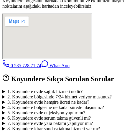
Koyundere
bölgesinin haritadaki konumunu ve ekibimizin ulaşım
noktalarını aşağıdaki haritadan inceleyebilirsiniz.
0 535 728 71 74
WhatsApp
Koyundere
Sıkça Sorulan Sorular
1
.
Koyundere evde sağlık hizmeti nedir?
2
.
Koyundere bölgesinde 7/24 hizmet veriyor musunuz?
3
.
Koyundere evde hemşire ücreti ne kadar?
4
.
Koyundere bölgesine ne kadar sürede ulaşırsınız?
5
.
Koyundere evde enjeksiyon yapılır mı?
6
.
Koyundere evde serum takma güvenli mi?
7
.
Koyundere evde yara bakımı yapılıyor mu?
8
.
Koyundere idrar sondası takma hizmeti var mı?