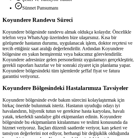
Sünnet Pansumanı
Koyundere
Randevu Süreci
Koyundere
bölgesinde randevu almak oldukça kolaydır. Öncelikle
telefon veya WhatsApp üzerinden bize ulaşırsınız. Kısa bir
görüşmede hastanın durumu, uygulanacak işlem, doktor reçetesi ve
tercih ettiğiniz saat aralığı değerlendirilir. Ardından
Koyundere
bölgesine en yakın hemşiremiz veya bakıcımız görevlendirilir.
Koyundere
adresinize gelen personelimiz uygulamayı gerçekleştirir,
gerekli raporları hazırlar ve bir sonraki ziyaret için planlama yapar.
Koyundere
bölgesindeki tüm işlemlerde şeffaf fiyat ve fatura
garantisi veriyoruz.
Koyundere
Bölgesindeki Hastalarımıza Tavsiyeler
Koyundere
bölgesinde evde bakım sürecini kolaylaştırmak için
birkaç öneride bulunmak isteriz. Hastanın uyuduğu odayı iyi
havalandırın, hijyenik tutun ve gerekirse hasta karyolası, havalı
yatak, tekerlekli sandalye gibi ekipmanları edinin.
Koyundere
bölgesinde bu ekipmanların kiralanması ve teslimi konusunda da
hizmet veriyoruz. İlaçları düzenli saatlerde veriyor, kan şekeri ve
tansiyon değerlerini not ediyor, herhangi bir değişiklik olduğunda