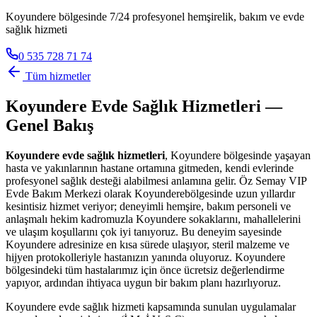
Koyundere bölgesinde 7/24 profesyonel hemşirelik, bakım ve evde
sağlık hizmeti
0 535 728 71 74
Tüm hizmetler
Koyundere
Evde Sağlık Hizmetleri —
Genel Bakış
Koyundere
evde sağlık hizmetleri
,
Koyundere
bölgesinde yaşayan
hasta ve yakınlarının hastane ortamına gitmeden, kendi evlerinde
profesyonel sağlık desteği alabilmesi anlamına gelir. Öz Semay VIP
Evde Bakım Merkezi olarak
Koyundere
bölgesinde uzun yıllardır
kesintisiz hizmet veriyor; deneyimli hemşire, bakım personeli ve
anlaşmalı hekim kadromuzla
Koyundere
sokaklarını, mahallelerini
ve ulaşım koşullarını çok iyi tanıyoruz. Bu deneyim sayesinde
Koyundere
adresinize en kısa sürede ulaşıyor, steril malzeme ve
hijyen protokolleriyle hastanızın yanında oluyoruz.
Koyundere
bölgesindeki tüm hastalarımız için önce ücretsiz değerlendirme
yapıyor, ardından ihtiyaca uygun bir bakım planı hazırlıyoruz.
Koyundere
evde sağlık hizmeti kapsamında sunulan uygulamalar