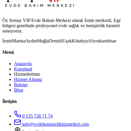
Öz Semay VIP Evde Bakım Merkezi olarak İzmir merkezli, Ege
bölgesi genelinde profesyonel evde sağlık ve hemşirelik hizmeti
sunuyoruz.
İzmir
Manisa
Aydın
Muğla
Denizli
Uşak
Kütahya
Afyonkarahisar
Menü
Anasayfa
Kurumsal
Hizmetlerimiz
Hizmet Ağımız
İletişim
Blog
İletişim
0 535 728 71 74
info@evdehemsirelikhizmetleri.com