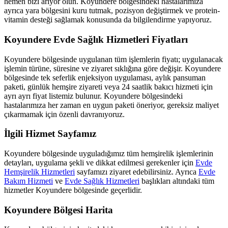
hemen bizi arıyor olun.
Koyundere
bölgesindeki hastalarımıza
ayrıca yara bölgesini kuru tutmak, pozisyon değiştirmek ve protein-
vitamin desteği sağlamak konusunda da bilgilendirme yapıyoruz.
Koyundere
Evde Sağlık Hizmetleri Fiyatları
Koyundere
bölgesinde uygulanan tüm işlemlerin fiyatı; uygulanacak
işlemin türüne, süresine ve ziyaret sıklığına göre değişir.
Koyundere
bölgesinde tek seferlik enjeksiyon uygulaması, aylık pansuman
paketi, günlük hemşire ziyareti veya 24 saatlik bakıcı hizmeti için
ayrı ayrı fiyat listemiz bulunur.
Koyundere
bölgesindeki
hastalarımıza her zaman en uygun paketi öneriyor, gereksiz maliyet
çıkarmamak için özenli davranıyoruz.
İlgili Hizmet Sayfamız
Koyundere
bölgesinde uyguladığımız tüm hemşirelik işlemlerinin
detayları, uygulama şekli ve dikkat edilmesi gerekenler için
Evde
Hemşirelik Hizmetleri
sayfamızı ziyaret edebilirsiniz. Ayrıca
Evde
Bakım Hizmeti
ve
Evde Sağlık Hizmetleri
başlıkları altındaki tüm
hizmetler
Koyundere
bölgesinde geçerlidir.
Koyundere
Bölgesi Harita