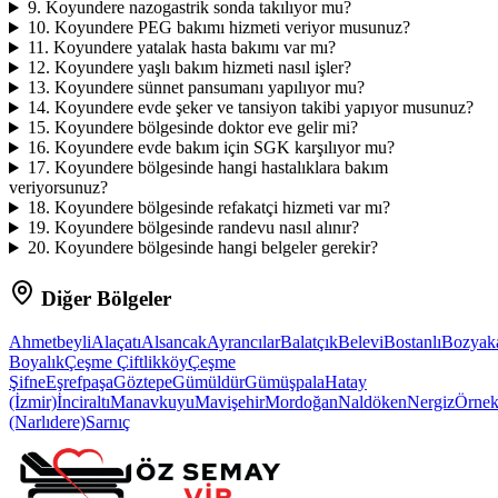
9
.
Koyundere nazogastrik sonda takılıyor mu?
10
.
Koyundere PEG bakımı hizmeti veriyor musunuz?
11
.
Koyundere yatalak hasta bakımı var mı?
12
.
Koyundere yaşlı bakım hizmeti nasıl işler?
13
.
Koyundere sünnet pansumanı yapılıyor mu?
14
.
Koyundere evde şeker ve tansiyon takibi yapıyor musunuz?
15
.
Koyundere bölgesinde doktor eve gelir mi?
16
.
Koyundere evde bakım için SGK karşılıyor mu?
17
.
Koyundere bölgesinde hangi hastalıklara bakım
veriyorsunuz?
18
.
Koyundere bölgesinde refakatçi hizmeti var mı?
19
.
Koyundere bölgesinde randevu nasıl alınır?
20
.
Koyundere bölgesinde hangi belgeler gerekir?
Diğer Bölgeler
Ahmetbeyli
Alaçatı
Alsancak
Ayrancılar
Balatçık
Belevi
Bostanlı
Bozyak
Boyalık
Çeşme Çiftlikköy
Çeşme
Şifne
Eşrefpaşa
Göztepe
Gümüldür
Gümüşpala
Hatay
(İzmir)
İnciraltı
Manavkuyu
Mavişehir
Mordoğan
Naldöken
Nergiz
Örne
(Narlıdere)
Sarnıç