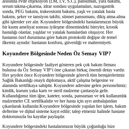
arasında evde enjeksiyon (İ.M, İ.V, S.C), pansuman, yara bakımı,
serum takma-çıkarma, idrar sondası uygulamaları, nazogastrik
sonda, PEG bakımı, trakeostomi bakımı, yaşlı ve yatalak hasta
bakımı, şeker ve tansiyon takibi, sünnet pansumanı, dikiş atma-alma
gibi işlemler yer alır.
Koyundere
bölgesindeki hastalarımızın büyük
bir kısmı ameliyat sonrası iyileşme dönemindeki bireyler, kronik
hastalığı olanlar, yaşlılar ve yatalak hastalardan oluşuyor. Her
hastanın özel durumuna göre bakım protokolü değişse de temel
ilkemiz aynıdır: hastanın konforu, güvenliği ve mahremiyeti.
Koyundere
Bölgesinde Neden Öz Semay VIP?
Koyundere
bölgesinde faaliyet gösteren pek çok bakım firması
bulunsa da Öz Semay VIP’i öne çıkaran birkaç önemli detay vardır.
Her şeyden önce
Koyundere
bölgesinde görevli tüm hemşirelerimiz
Sağlık Bakanlığı onaylı diplomaya, aktif çalışma belgesine ve
alanında sertifikaya sahiptir.
Koyundere
adresine gelen personelimiz;
kimlik, kurum yaka kartı ve steril malzeme çantasıyla gelir.
Kullandığımız tüm iğne, kateter, sonda, pansuman ve tek kullanımlık
malzemeler CE sertifikalıdır ve her hasta için ayrı ambalajından
çıkarılarak kullanılır.
Koyundere
bölgesinde yapılan her işlem, bakım
defterine ve dijital sisteme kayıt edilir; talep etmeniz halinde hastane
doktorunuzla bu kayıtlar paylaşılır.
Koyundere
bölgesindeki hastalarımızın büyük çoğunluğu bize