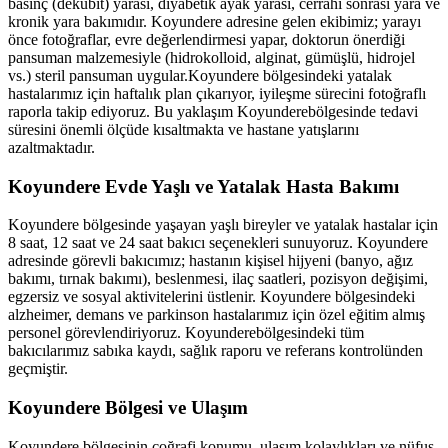
basınç (dekübit) yarası, diyabetik ayak yarası, cerrahi sonrası yara ve
kronik yara bakımıdır.
Koyundere
adresine gelen ekibimiz; yarayı
önce fotoğraflar, evre değerlendirmesi yapar, doktorun önerdiği
pansuman malzemesiyle (hidrokolloid, alginat, gümüşlü, hidrojel
vs.) steril pansuman uygular.
Koyundere
bölgesindeki yatalak
hastalarımız için haftalık plan çıkarıyor, iyileşme sürecini fotoğraflı
raporla takip ediyoruz. Bu yaklaşım
Koyundere
bölgesinde tedavi
süresini önemli ölçüde kısaltmakta ve hastane yatışlarını
azaltmaktadır.
Koyundere
Evde Yaşlı ve Yatalak Hasta Bakımı
Koyundere
bölgesinde yaşayan yaşlı bireyler ve yatalak hastalar için
8 saat, 12 saat ve 24 saat bakıcı seçenekleri sunuyoruz.
Koyundere
adresinde görevli bakıcımız; hastanın kişisel hijyeni (banyo, ağız
bakımı, tırnak bakımı), beslenmesi, ilaç saatleri, pozisyon değişimi,
egzersiz ve sosyal aktivitelerini üstlenir.
Koyundere
bölgesindeki
alzheimer, demans ve parkinson hastalarımız için özel eğitim almış
personel görevlendiriyoruz.
Koyundere
bölgesindeki tüm
bakıcılarımız sabıka kaydı, sağlık raporu ve referans kontrolünden
geçmiştir.
Koyundere
Bölgesi ve Ulaşım
Koyundere
bölgesinin coğrafi konumu, ulaşım kolaylıkları ve nüfus