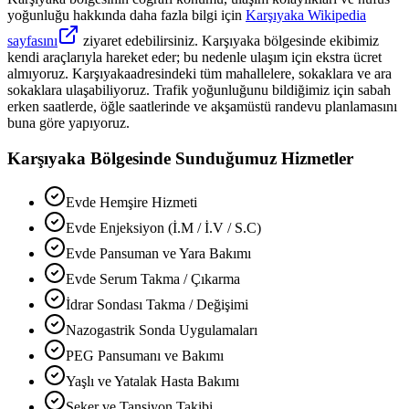
yoğunluğu hakkında daha fazla bilgi için
Karşıyaka
Wikipedia
sayfasını
ziyaret edebilirsiniz.
Karşıyaka
bölgesinde ekibimiz
kendi araçlarıyla hareket eder; bu nedenle ulaşım için ekstra ücret
almıyoruz.
Karşıyaka
adresindeki tüm mahallelere, sokaklara ve ara
sokaklara ulaşabiliyoruz. Trafik yoğunluğunu bildiğimiz için sabah
erken saatlerde, öğle saatlerinde ve akşamüstü randevu planlamasını
buna göre yapıyoruz.
Karşıyaka
Bölgesinde Sunduğumuz Hizmetler
Evde Hemşire Hizmeti
Evde Enjeksiyon (İ.M / İ.V / S.C)
Evde Pansuman ve Yara Bakımı
Evde Serum Takma / Çıkarma
İdrar Sondası Takma / Değişimi
Nazogastrik Sonda Uygulamaları
PEG Pansumanı ve Bakımı
Yaşlı ve Yatalak Hasta Bakımı
Şeker ve Tansiyon Takibi