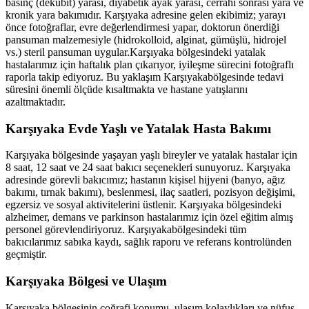
basınç (dekübit) yarası, diyabetik ayak yarası, cerrahi sonrası yara ve
kronik yara bakımıdır.
Karşıyaka
adresine gelen ekibimiz; yarayı
önce fotoğraflar, evre değerlendirmesi yapar, doktorun önerdiği
pansuman malzemesiyle (hidrokolloid, alginat, gümüşlü, hidrojel
vs.) steril pansuman uygular.
Karşıyaka
bölgesindeki yatalak
hastalarımız için haftalık plan çıkarıyor, iyileşme sürecini fotoğraflı
raporla takip ediyoruz. Bu yaklaşım
Karşıyaka
bölgesinde tedavi
süresini önemli ölçüde kısaltmakta ve hastane yatışlarını
azaltmaktadır.
Karşıyaka
Evde Yaşlı ve Yatalak Hasta Bakımı
Karşıyaka
bölgesinde yaşayan yaşlı bireyler ve yatalak hastalar için
8 saat, 12 saat ve 24 saat bakıcı seçenekleri sunuyoruz.
Karşıyaka
adresinde görevli bakıcımız; hastanın kişisel hijyeni (banyo, ağız
bakımı, tırnak bakımı), beslenmesi, ilaç saatleri, pozisyon değişimi,
egzersiz ve sosyal aktivitelerini üstlenir.
Karşıyaka
bölgesindeki
alzheimer, demans ve parkinson hastalarımız için özel eğitim almış
personel görevlendiriyoruz.
Karşıyaka
bölgesindeki tüm
bakıcılarımız sabıka kaydı, sağlık raporu ve referans kontrolünden
geçmiştir.
Karşıyaka
Bölgesi ve Ulaşım
Karşıyaka
bölgesinin coğrafi konumu, ulaşım kolaylıkları ve nüfus