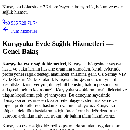
Karşıyaka bölgesinde 7/24 profesyonel hemşirelik, bakım ve evde
sağlık hizmeti
0 535 728 71 74
Tüm hizmetler
Karşıyaka
Evde Sağlık Hizmetleri —
Genel Bakış
Karşıyaka
evde sağlık hizmetleri
,
Karşıyaka
bölgesinde yaşayan
hasta ve yakınlarının hastane ortamına gitmeden, kendi evlerinde
profesyonel sağlık desteği alabilmesi anlamına gelir. Öz Semay VIP
Evde Bakım Merkezi olarak
Karşıyaka
bölgesinde uzun yıllardır
kesintisiz hizmet veriyor; deneyimli hemşire, bakım personeli ve
anlaşmalı hekim kadromuzla
Karşıyaka
sokaklarını, mahallelerini ve
ulaşım koşullarını çok iyi tanıyoruz. Bu deneyim sayesinde
Karşıyaka
adresinize en kısa sürede ulaşıyor, steril malzeme ve
hijyen protokolleriyle hastanızın yanında oluyoruz.
Karşıyaka
bölgesindeki tüm hastalarımız için önce ücretsiz değerlendirme
yapıyor, ardından ihtiyaca uygun bir bakım planı hazırlıyoruz.
Karşıyaka
evde sağlık hizmeti kapsamında sunulan uygulamalar