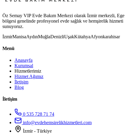
Öz Semay VIP Evde Bakım Merkezi olarak İzmir merkezli, Ege
bölgesi genelinde profesyonel evde sağlık ve hemşirelik hizmeti
sunuyoruz.
İzmir
Manisa
Aydın
Muğla
Denizli
Uşak
Kütahya
Afyonkarahisar
Menü
Anasayfa
Kurumsal
Hizmetlerimiz
Hizmet Ağımız
İletişim
Blog
İletişim
0 535 728 71 74
info@evdehemsirelikhizmetleri.com
İzmir - Türkiye