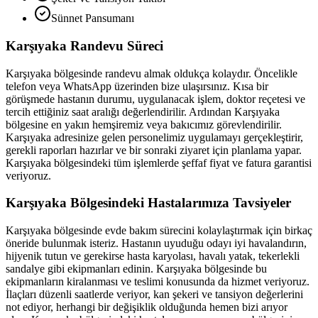
Sünnet Pansumanı
Karşıyaka
Randevu Süreci
Karşıyaka
bölgesinde randevu almak oldukça kolaydır. Öncelikle
telefon veya WhatsApp üzerinden bize ulaşırsınız. Kısa bir
görüşmede hastanın durumu, uygulanacak işlem, doktor reçetesi ve
tercih ettiğiniz saat aralığı değerlendirilir. Ardından
Karşıyaka
bölgesine en yakın hemşiremiz veya bakıcımız görevlendirilir.
Karşıyaka
adresinize gelen personelimiz uygulamayı gerçekleştirir,
gerekli raporları hazırlar ve bir sonraki ziyaret için planlama yapar.
Karşıyaka
bölgesindeki tüm işlemlerde şeffaf fiyat ve fatura garantisi
veriyoruz.
Karşıyaka
Bölgesindeki Hastalarımıza Tavsiyeler
Karşıyaka
bölgesinde evde bakım sürecini kolaylaştırmak için birkaç
öneride bulunmak isteriz. Hastanın uyuduğu odayı iyi havalandırın,
hijyenik tutun ve gerekirse hasta karyolası, havalı yatak, tekerlekli
sandalye gibi ekipmanları edinin.
Karşıyaka
bölgesinde bu
ekipmanların kiralanması ve teslimi konusunda da hizmet veriyoruz.
İlaçları düzenli saatlerde veriyor, kan şekeri ve tansiyon değerlerini
not ediyor, herhangi bir değişiklik olduğunda hemen bizi arıyor