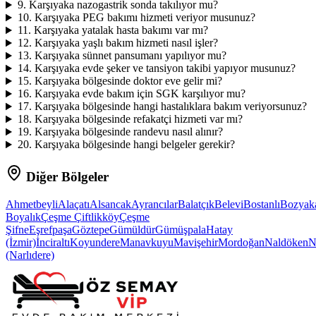
9
.
Karşıyaka nazogastrik sonda takılıyor mu?
10
.
Karşıyaka PEG bakımı hizmeti veriyor musunuz?
11
.
Karşıyaka yatalak hasta bakımı var mı?
12
.
Karşıyaka yaşlı bakım hizmeti nasıl işler?
13
.
Karşıyaka sünnet pansumanı yapılıyor mu?
14
.
Karşıyaka evde şeker ve tansiyon takibi yapıyor musunuz?
15
.
Karşıyaka bölgesinde doktor eve gelir mi?
16
.
Karşıyaka evde bakım için SGK karşılıyor mu?
17
.
Karşıyaka bölgesinde hangi hastalıklara bakım veriyorsunuz?
18
.
Karşıyaka bölgesinde refakatçi hizmeti var mı?
19
.
Karşıyaka bölgesinde randevu nasıl alınır?
20
.
Karşıyaka bölgesinde hangi belgeler gerekir?
Diğer Bölgeler
Ahmetbeyli
Alaçatı
Alsancak
Ayrancılar
Balatçık
Belevi
Bostanlı
Bozyak
Boyalık
Çeşme Çiftlikköy
Çeşme
Şifne
Eşrefpaşa
Göztepe
Gümüldür
Gümüşpala
Hatay
(İzmir)
İnciraltı
Koyundere
Manavkuyu
Mavişehir
Mordoğan
Naldöken
N
(Narlıdere)