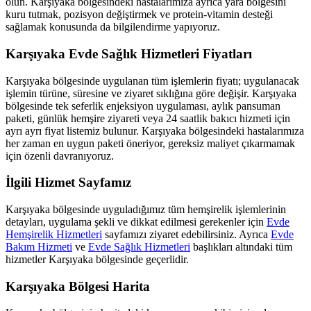
olun.
Karşıyaka
bölgesindeki hastalarımıza ayrıca yara bölgesini
kuru tutmak, pozisyon değiştirmek ve protein-vitamin desteği
sağlamak konusunda da bilgilendirme yapıyoruz.
Karşıyaka
Evde Sağlık Hizmetleri Fiyatları
Karşıyaka
bölgesinde uygulanan tüm işlemlerin fiyatı; uygulanacak
işlemin türüne, süresine ve ziyaret sıklığına göre değişir.
Karşıyaka
bölgesinde tek seferlik enjeksiyon uygulaması, aylık pansuman
paketi, günlük hemşire ziyareti veya 24 saatlik bakıcı hizmeti için
ayrı ayrı fiyat listemiz bulunur.
Karşıyaka
bölgesindeki hastalarımıza
her zaman en uygun paketi öneriyor, gereksiz maliyet çıkarmamak
için özenli davranıyoruz.
İlgili Hizmet Sayfamız
Karşıyaka
bölgesinde uyguladığımız tüm hemşirelik işlemlerinin
detayları, uygulama şekli ve dikkat edilmesi gerekenler için
Evde
Hemşirelik Hizmetleri
sayfamızı ziyaret edebilirsiniz. Ayrıca
Evde
Bakım Hizmeti
ve
Evde Sağlık Hizmetleri
başlıkları altındaki tüm
hizmetler
Karşıyaka
bölgesinde geçerlidir.
Karşıyaka
Bölgesi Harita