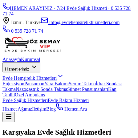
HEMEN ARAYINIZ · 7/24 Evde Sağlık Hizmeti ·
0 535 728
71 74
İzmir - Türkiye
info@evdehemsirelikhizmetleri.com
0 535 728 71 74
Anasayfa
Kurumsal
Hizmetlerimiz
Evde Hemşirelik Hizmetleri
Enjeksiyon
Pansuman
Yara Bakımı
Serum Takma
İdrar Sondası
Takma
Nazogastrik Sonda Takma
Sünnet Pansumanları
Kan
Tahlili
Özel Ambulans
Evde Sağlık Hizmetleri
Evde Bakım Hizmeti
Hizmet Ağımız
İletişim
Blog
Hemen Ara
Karşıyaka Evde Sağlık Hizmetleri