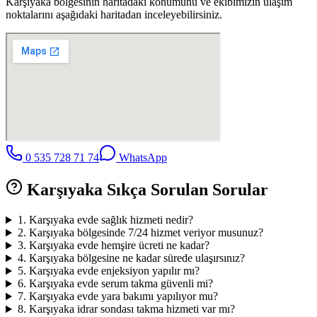
Karşıyaka
bölgesinin haritadaki konumunu ve ekibimizin ulaşım
noktalarını aşağıdaki haritadan inceleyebilirsiniz.
0 535 728 71 74
WhatsApp
Karşıyaka
Sıkça Sorulan Sorular
1
.
Karşıyaka evde sağlık hizmeti nedir?
2
.
Karşıyaka bölgesinde 7/24 hizmet veriyor musunuz?
3
.
Karşıyaka evde hemşire ücreti ne kadar?
4
.
Karşıyaka bölgesine ne kadar sürede ulaşırsınız?
5
.
Karşıyaka evde enjeksiyon yapılır mı?
6
.
Karşıyaka evde serum takma güvenli mi?
7
.
Karşıyaka evde yara bakımı yapılıyor mu?
8
.
Karşıyaka idrar sondası takma hizmeti var mı?