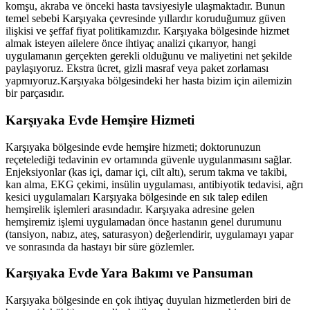
komşu, akraba ve önceki hasta tavsiyesiyle ulaşmaktadır. Bunun
temel sebebi
Karşıyaka
çevresinde yıllardır koruduğumuz güven
ilişkisi ve şeffaf fiyat politikamızdır.
Karşıyaka
bölgesinde hizmet
almak isteyen ailelere önce ihtiyaç analizi çıkarıyor, hangi
uygulamanın gerçekten gerekli olduğunu ve maliyetini net şekilde
paylaşıyoruz. Ekstra ücret, gizli masraf veya paket zorlaması
yapmıyoruz.
Karşıyaka
bölgesindeki her hasta bizim için ailemizin
bir parçasıdır.
Karşıyaka
Evde Hemşire Hizmeti
Karşıyaka
bölgesinde evde hemşire hizmeti; doktorunuzun
reçetelediği tedavinin ev ortamında güvenle uygulanmasını sağlar.
Enjeksiyonlar (kas içi, damar içi, cilt altı), serum takma ve takibi,
kan alma, EKG çekimi, insülin uygulaması, antibiyotik tedavisi, ağrı
kesici uygulamaları
Karşıyaka
bölgesinde en sık talep edilen
hemşirelik işlemleri arasındadır.
Karşıyaka
adresine gelen
hemşiremiz işlemi uygulamadan önce hastanın genel durumunu
(tansiyon, nabız, ateş, saturasyon) değerlendirir, uygulamayı yapar
ve sonrasında da hastayı bir süre gözlemler.
Karşıyaka
Evde Yara Bakımı ve Pansuman
Karşıyaka
bölgesinde en çok ihtiyaç duyulan hizmetlerden biri de