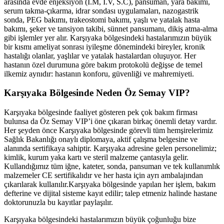
arasında evde enjeksiyon (İ.M, İ.V, S.C), pansuman, yara bakımı,
serum takma-çıkarma, idrar sondası uygulamaları, nazogastrik
sonda, PEG bakımı, trakeostomi bakımı, yaşlı ve yatalak hasta
bakımı, şeker ve tansiyon takibi, sünnet pansumanı, dikiş atma-alma
gibi işlemler yer alır.
Karşıyaka
bölgesindeki hastalarımızın büyük
bir kısmı ameliyat sonrası iyileşme dönemindeki bireyler, kronik
hastalığı olanlar, yaşlılar ve yatalak hastalardan oluşuyor. Her
hastanın özel durumuna göre bakım protokolü değişse de temel
ilkemiz aynıdır: hastanın konforu, güvenliği ve mahremiyeti.
Karşıyaka
Bölgesinde Neden Öz Semay VIP?
Karşıyaka
bölgesinde faaliyet gösteren pek çok bakım firması
bulunsa da Öz Semay VIP’i öne çıkaran birkaç önemli detay vardır.
Her şeyden önce
Karşıyaka
bölgesinde görevli tüm hemşirelerimiz
Sağlık Bakanlığı onaylı diplomaya, aktif çalışma belgesine ve
alanında sertifikaya sahiptir.
Karşıyaka
adresine gelen personelimiz;
kimlik, kurum yaka kartı ve steril malzeme çantasıyla gelir.
Kullandığımız tüm iğne, kateter, sonda, pansuman ve tek kullanımlık
malzemeler CE sertifikalıdır ve her hasta için ayrı ambalajından
çıkarılarak kullanılır.
Karşıyaka
bölgesinde yapılan her işlem, bakım
defterine ve dijital sisteme kayıt edilir; talep etmeniz halinde hastane
doktorunuzla bu kayıtlar paylaşılır.
Karşıyaka
bölgesindeki hastalarımızın büyük çoğunluğu bize