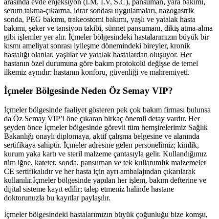
arasında evde enjeksiyon (İ.M, İ.V, S.C), pansuman, yara bakımı,
serum takma-çıkarma, idrar sondası uygulamaları, nazogastrik
sonda, PEG bakımı, trakeostomi bakımı, yaşlı ve yatalak hasta
bakımı, şeker ve tansiyon takibi, sünnet pansumanı, dikiş atma-alma
gibi işlemler yer alır.
İçmeler
bölgesindeki hastalarımızın büyük bir
kısmı ameliyat sonrası iyileşme dönemindeki bireyler, kronik
hastalığı olanlar, yaşlılar ve yatalak hastalardan oluşuyor. Her
hastanın özel durumuna göre bakım protokolü değişse de temel
ilkemiz aynıdır: hastanın konforu, güvenliği ve mahremiyeti.
İçmeler
Bölgesinde Neden Öz Semay VIP?
İçmeler
bölgesinde faaliyet gösteren pek çok bakım firması bulunsa
da Öz Semay VIP’i öne çıkaran birkaç önemli detay vardır. Her
şeyden önce
İçmeler
bölgesinde görevli tüm hemşirelerimiz Sağlık
Bakanlığı onaylı diplomaya, aktif çalışma belgesine ve alanında
sertifikaya sahiptir.
İçmeler
adresine gelen personelimiz; kimlik,
kurum yaka kartı ve steril malzeme çantasıyla gelir. Kullandığımız
tüm iğne, kateter, sonda, pansuman ve tek kullanımlık malzemeler
CE sertifikalıdır ve her hasta için ayrı ambalajından çıkarılarak
kullanılır.
İçmeler
bölgesinde yapılan her işlem, bakım defterine ve
dijital sisteme kayıt edilir; talep etmeniz halinde hastane
doktorunuzla bu kayıtlar paylaşılır.
İçmeler
bölgesindeki hastalarımızın büyük çoğunluğu bize komşu,