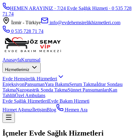
HEMEN ARAYINIZ · 7/24 Evde Sağlık Hizmeti ·
0 535 728
71 74
İzmir - Türkiye
info@evdehemsirelikhizmetleri.com
0 535 728 71 74
Anasayfa
Kurumsal
Hizmetlerimiz
Evde Hemşirelik Hizmetleri
Enjeksiyon
Pansuman
Yara Bakımı
Serum Takma
İdrar Sondası
Takma
Nazogastrik Sonda Takma
Sünnet Pansumanları
Kan
Tahlili
Özel Ambulans
Evde Sağlık Hizmetleri
Evde Bakım Hizmeti
Hizmet Ağımız
İletişim
Blog
Hemen Ara
İçmeler Evde Sağlık Hizmetleri