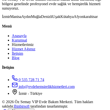
bölgesi genelinde profesyonel evde sağlık ve hemşirelik hizmeti
sunuyoruz.
İzmir
Manisa
Aydın
Muğla
Denizli
Uşak
Kütahya
Afyonkarahisar
Menü
Anasayfa
Kurumsal
Hizmetlerimiz
Hizmet Ağımız
İletişim
Blog
İletişim
0 535 728 71 74
info@evdehemsirelikhizmetleri.com
İzmir - Türkiye
©
2026
Öz Semay VIP Evde Bakım Merkezi. Tüm hakları
saklıdır.
Binbirsoft
tarafından tasarlanmıştır.