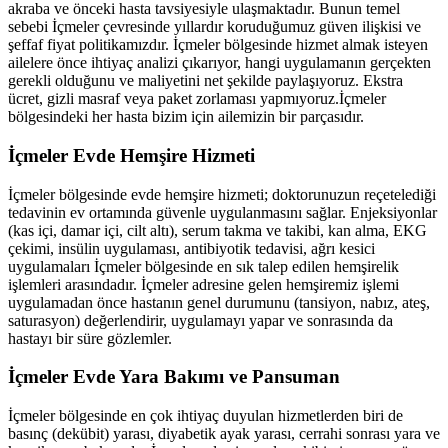
akraba ve önceki hasta tavsiyesiyle ulaşmaktadır. Bunun temel
sebebi
İçmeler
çevresinde yıllardır koruduğumuz güven ilişkisi ve
şeffaf fiyat politikamızdır.
İçmeler
bölgesinde hizmet almak isteyen
ailelere önce ihtiyaç analizi çıkarıyor, hangi uygulamanın gerçekten
gerekli olduğunu ve maliyetini net şekilde paylaşıyoruz. Ekstra
ücret, gizli masraf veya paket zorlaması yapmıyoruz.
İçmeler
bölgesindeki her hasta bizim için ailemizin bir parçasıdır.
İçmeler
Evde Hemşire Hizmeti
İçmeler
bölgesinde evde hemşire hizmeti; doktorunuzun reçetelediği
tedavinin ev ortamında güvenle uygulanmasını sağlar. Enjeksiyonlar
(kas içi, damar içi, cilt altı), serum takma ve takibi, kan alma, EKG
çekimi, insülin uygulaması, antibiyotik tedavisi, ağrı kesici
uygulamaları
İçmeler
bölgesinde en sık talep edilen hemşirelik
işlemleri arasındadır.
İçmeler
adresine gelen hemşiremiz işlemi
uygulamadan önce hastanın genel durumunu (tansiyon, nabız, ateş,
saturasyon) değerlendirir, uygulamayı yapar ve sonrasında da
hastayı bir süre gözlemler.
İçmeler
Evde Yara Bakımı ve Pansuman
İçmeler
bölgesinde en çok ihtiyaç duyulan hizmetlerden biri de
basınç (dekübit) yarası, diyabetik ayak yarası, cerrahi sonrası yara ve