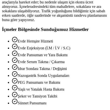
araçlarıyla hareket eder; bu nedenle ulaşım için ekstra ücret
almıyoruz.
İçmeler
adresindeki tüm mahallelere, sokaklara ve ara
sokaklara ulaşabiliyoruz. Trafik yoğunluğunu bildiğimiz için sabah
erken saatlerde, öğle saatlerinde ve akşamüstü randevu planlamasını
buna göre yapıyoruz.
İçmeler
Bölgesinde Sunduğumuz Hizmetler
Evde Hemşire Hizmeti
Evde Enjeksiyon (İ.M / İ.V / S.C)
Evde Pansuman ve Yara Bakımı
Evde Serum Takma / Çıkarma
İdrar Sondası Takma / Değişimi
Nazogastrik Sonda Uygulamaları
PEG Pansumanı ve Bakımı
Yaşlı ve Yatalak Hasta Bakımı
Şeker ve Tansiyon Takibi
Sünnet Pansumanı