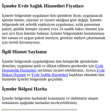
İçmeler
Evde Sağlık Hizmetleri Fiyatları
İçmeler
bölgesinde uygulanan tüm işlemlerin fiyatı; uygulanacak
işlemin türüne, süresine ve ziyaret sıklığına göre değişir.
İçmeler
bölgesinde tek seferlik enjeksiyon uygulaması, aylık pansuman
paketi, günlük hemşire ziyareti veya 24 saatlik bakıcı hizmeti için
ayrı ayrı fiyat listemiz bulunur.
İçmeler
bölgesindeki hastalarımıza
her zaman en uygun paketi öneriyor, gereksiz maliyet çıkarmamak
için özenli davranıyoruz.
İlgili Hizmet Sayfamız
İçmeler
bölgesinde uyguladığımız tüm hemşirelik işlemlerinin
detayları, uygulama şekli ve dikkat edilmesi gerekenler için
Evde
Hemşirelik Hizmetleri
sayfamızı ziyaret edebilirsiniz. Ayrıca
Evde
Bakım Hizmeti
ve
Evde Sağlık Hizmetleri
başlıkları altındaki tüm
hizmetler
İçmeler
bölgesinde geçerlidir.
İçmeler
Bölgesi Harita
İçmeler
bölgesinin haritadaki konumunu ve ekibimizin ulaşım
noktalarını aşağıdaki haritadan inceleyebilirsiniz.