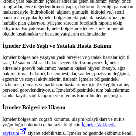
kronik yara bakımıdır.
İçmeler
adresine gelen ekibimiz; yarayı önce
fotoğraflar, evre değerlendirmesi yapar, doktorun önerdiği pansuman
malzemesiyle (hidrokolloid, alginat, gümüşlü, hidrojel vs.) steril
pansuman uygular.
İçmeler
bölgesindeki yatalak hastalarımız için
haftalık plan çıkarıyor, iyileşme sürecini fotoğraflı raporla takip
ediyoruz. Bu yaklaşım
İçmeler
bölgesinde tedavi süresini önemli
ölçüde kısaltmakta ve hastane yatışlarını azaltmaktadır.
İçmeler
Evde Yaşlı ve Yatalak Hasta Bakımı
İçmeler
bölgesinde yaşayan yaşlı bireyler ve yatalak hastalar için 8
saat, 12 saat ve 24 saat bakıcı seçenekleri sunuyoruz.
İçmeler
adresinde görevli bakıcımız; hastanın kişisel hijyeni (banyo, ağız
bakımı, tırnak bakımı), beslenmesi, ilaç saatleri, pozisyon değişimi,
egzersiz ve sosyal aktivitelerini üstlenir.
İçmeler
bölgesindeki
alzheimer, demans ve parkinson hastalarımız için özel eğitim almış
personel görevlendiriyoruz.
İçmeler
bölgesindeki tüm bakıcılarımız
sabıka kaydı, sağlık raporu ve referans kontrolünden geçmiştir.
İçmeler
Bölgesi ve Ulaşım
İçmeler
bölgesinin coğrafi konumu, ulaşım kolaylıkları ve nüfus
yoğunluğu hakkında daha fazla bilgi için
İçmeler
Wikipedia
sayfasını
ziyaret edebilirsiniz.
İçmeler
bölgesinde ekibimiz kendi