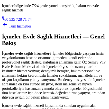
İçmeler bölgesinde 7/24 profesyonel hemşirelik, bakım ve evde
sağlık hizmeti
0 535 728 71 74
Tüm hizmetler
İçmeler
Evde Sağlık Hizmetleri — Genel
Bakış
İçmeler
evde sağlık hizmetleri
,
İçmeler
bölgesinde yaşayan hasta
ve yakınlarının hastane ortamına gitmeden, kendi evlerinde
profesyonel sağlık desteği alabilmesi anlamına gelir. Öz Semay VIP
Evde Bakım Merkezi olarak
İçmeler
bölgesinde uzun yıllardır
kesintisiz hizmet veriyor; deneyimli hemşire, bakım personeli ve
anlaşmalı hekim kadromuzla
İçmeler
sokaklarını, mahallelerini ve
ulaşım koşullarını çok iyi tanıyoruz. Bu deneyim sayesinde
İçmeler
adresinize en kısa sürede ulaşıyor, steril malzeme ve hijyen
protokolleriyle hastanızın yanında oluyoruz.
İçmeler
bölgesindeki
tüm hastalarımız için önce ücretsiz değerlendirme yapıyor, ardından
ihtiyaca uygun bir bakım planı hazırlıyoruz.
İçmeler
evde sağlık hizmeti kapsamında sunulan uygulamalar