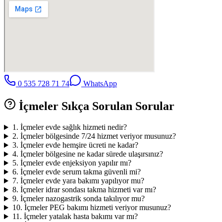
0 535 728 71 74
WhatsApp
İçmeler
Sıkça Sorulan Sorular
1
.
İçmeler evde sağlık hizmeti nedir?
2
.
İçmeler bölgesinde 7/24 hizmet veriyor musunuz?
3
.
İçmeler evde hemşire ücreti ne kadar?
4
.
İçmeler bölgesine ne kadar sürede ulaşırsınız?
5
.
İçmeler evde enjeksiyon yapılır mı?
6
.
İçmeler evde serum takma güvenli mi?
7
.
İçmeler evde yara bakımı yapılıyor mu?
8
.
İçmeler idrar sondası takma hizmeti var mı?
9
.
İçmeler nazogastrik sonda takılıyor mu?
10
.
İçmeler PEG bakımı hizmeti veriyor musunuz?
11
.
İçmeler yatalak hasta bakımı var mı?