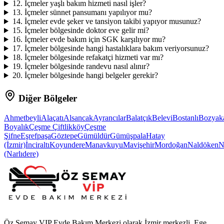
12
.
İçmeler yaşlı bakım hizmeti nasıl işler?
13
.
İçmeler sünnet pansumanı yapılıyor mu?
14
.
İçmeler evde şeker ve tansiyon takibi yapıyor musunuz?
15
.
İçmeler bölgesinde doktor eve gelir mi?
16
.
İçmeler evde bakım için SGK karşılıyor mu?
17
.
İçmeler bölgesinde hangi hastalıklara bakım veriyorsunuz?
18
.
İçmeler bölgesinde refakatçi hizmeti var mı?
19
.
İçmeler bölgesinde randevu nasıl alınır?
20
.
İçmeler bölgesinde hangi belgeler gerekir?
Diğer Bölgeler
Ahmetbeyli
Alaçatı
Alsancak
Ayrancılar
Balatçık
Belevi
Bostanlı
Bozyak
Boyalık
Çeşme Çiftlikköy
Çeşme
Şifne
Eşrefpaşa
Göztepe
Gümüldür
Gümüşpala
Hatay
(İzmir)
İnciraltı
Koyundere
Manavkuyu
Mavişehir
Mordoğan
Naldöken
N
(Narlıdere)
Öz Semay VIP Evde Bakım Merkezi olarak İzmir merkezli, Ege