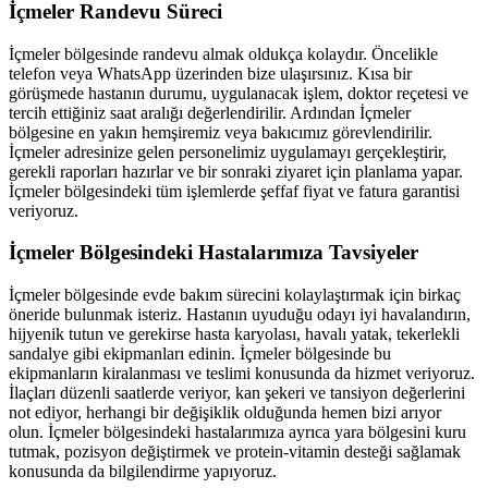
İçmeler
Randevu Süreci
İçmeler
bölgesinde randevu almak oldukça kolaydır. Öncelikle
telefon veya WhatsApp üzerinden bize ulaşırsınız. Kısa bir
görüşmede hastanın durumu, uygulanacak işlem, doktor reçetesi ve
tercih ettiğiniz saat aralığı değerlendirilir. Ardından
İçmeler
bölgesine en yakın hemşiremiz veya bakıcımız görevlendirilir.
İçmeler
adresinize gelen personelimiz uygulamayı gerçekleştirir,
gerekli raporları hazırlar ve bir sonraki ziyaret için planlama yapar.
İçmeler
bölgesindeki tüm işlemlerde şeffaf fiyat ve fatura garantisi
veriyoruz.
İçmeler
Bölgesindeki Hastalarımıza Tavsiyeler
İçmeler
bölgesinde evde bakım sürecini kolaylaştırmak için birkaç
öneride bulunmak isteriz. Hastanın uyuduğu odayı iyi havalandırın,
hijyenik tutun ve gerekirse hasta karyolası, havalı yatak, tekerlekli
sandalye gibi ekipmanları edinin.
İçmeler
bölgesinde bu
ekipmanların kiralanması ve teslimi konusunda da hizmet veriyoruz.
İlaçları düzenli saatlerde veriyor, kan şekeri ve tansiyon değerlerini
not ediyor, herhangi bir değişiklik olduğunda hemen bizi arıyor
olun.
İçmeler
bölgesindeki hastalarımıza ayrıca yara bölgesini kuru
tutmak, pozisyon değiştirmek ve protein-vitamin desteği sağlamak
konusunda da bilgilendirme yapıyoruz.