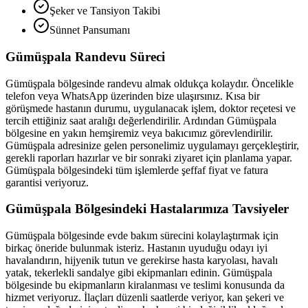
Şeker ve Tansiyon Takibi
Sünnet Pansumanı
Gümüşpala
Randevu Süreci
Gümüşpala
bölgesinde randevu almak oldukça kolaydır. Öncelikle
telefon veya WhatsApp üzerinden bize ulaşırsınız. Kısa bir
görüşmede hastanın durumu, uygulanacak işlem, doktor reçetesi ve
tercih ettiğiniz saat aralığı değerlendirilir. Ardından
Gümüşpala
bölgesine en yakın hemşiremiz veya bakıcımız görevlendirilir.
Gümüşpala
adresinize gelen personelimiz uygulamayı gerçekleştirir,
gerekli raporları hazırlar ve bir sonraki ziyaret için planlama yapar.
Gümüşpala
bölgesindeki tüm işlemlerde şeffaf fiyat ve fatura
garantisi veriyoruz.
Gümüşpala
Bölgesindeki Hastalarımıza Tavsiyeler
Gümüşpala
bölgesinde evde bakım sürecini kolaylaştırmak için
birkaç öneride bulunmak isteriz. Hastanın uyuduğu odayı iyi
havalandırın, hijyenik tutun ve gerekirse hasta karyolası, havalı
yatak, tekerlekli sandalye gibi ekipmanları edinin.
Gümüşpala
bölgesinde bu ekipmanların kiralanması ve teslimi konusunda da
hizmet veriyoruz. İlaçları düzenli saatlerde veriyor, kan şekeri ve