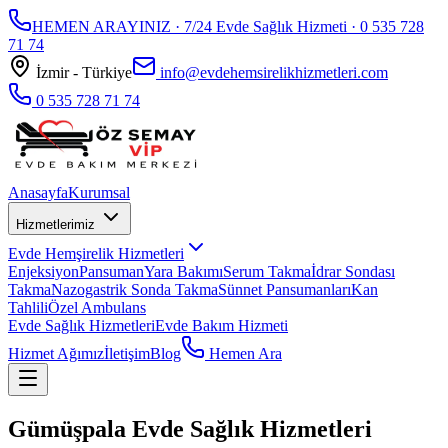
HEMEN ARAYINIZ · 7/24 Evde Sağlık Hizmeti ·
0 535 728
71 74
İzmir - Türkiye
info@evdehemsirelikhizmetleri.com
0 535 728 71 74
Anasayfa
Kurumsal
Hizmetlerimiz
Evde Hemşirelik Hizmetleri
Enjeksiyon
Pansuman
Yara Bakımı
Serum Takma
İdrar Sondası
Takma
Nazogastrik Sonda Takma
Sünnet Pansumanları
Kan
Tahlili
Özel Ambulans
Evde Sağlık Hizmetleri
Evde Bakım Hizmeti
Hizmet Ağımız
İletişim
Blog
Hemen Ara
Gümüşpala Evde Sağlık Hizmetleri