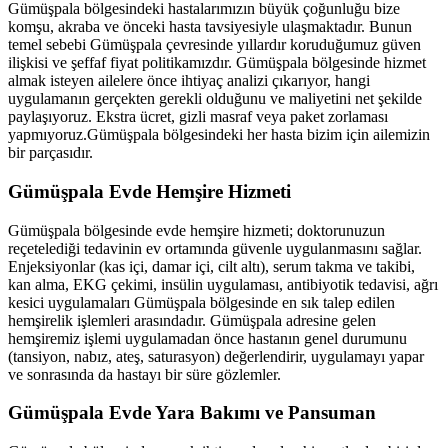
Gümüşpala
bölgesindeki hastalarımızın büyük çoğunluğu bize
komşu, akraba ve önceki hasta tavsiyesiyle ulaşmaktadır. Bunun
temel sebebi
Gümüşpala
çevresinde yıllardır koruduğumuz güven
ilişkisi ve şeffaf fiyat politikamızdır.
Gümüşpala
bölgesinde hizmet
almak isteyen ailelere önce ihtiyaç analizi çıkarıyor, hangi
uygulamanın gerçekten gerekli olduğunu ve maliyetini net şekilde
paylaşıyoruz. Ekstra ücret, gizli masraf veya paket zorlaması
yapmıyoruz.
Gümüşpala
bölgesindeki her hasta bizim için ailemizin
bir parçasıdır.
Gümüşpala
Evde Hemşire Hizmeti
Gümüşpala
bölgesinde evde hemşire hizmeti; doktorunuzun
reçetelediği tedavinin ev ortamında güvenle uygulanmasını sağlar.
Enjeksiyonlar (kas içi, damar içi, cilt altı), serum takma ve takibi,
kan alma, EKG çekimi, insülin uygulaması, antibiyotik tedavisi, ağrı
kesici uygulamaları
Gümüşpala
bölgesinde en sık talep edilen
hemşirelik işlemleri arasındadır.
Gümüşpala
adresine gelen
hemşiremiz işlemi uygulamadan önce hastanın genel durumunu
(tansiyon, nabız, ateş, saturasyon) değerlendirir, uygulamayı yapar
ve sonrasında da hastayı bir süre gözlemler.
Gümüşpala
Evde Yara Bakımı ve Pansuman