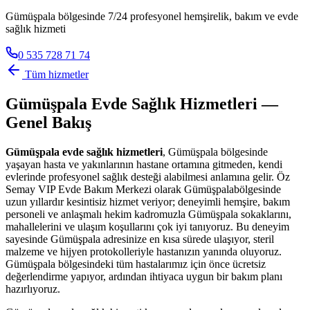
Gümüşpala bölgesinde 7/24 profesyonel hemşirelik, bakım ve evde
sağlık hizmeti
0 535 728 71 74
Tüm hizmetler
Gümüşpala
Evde Sağlık Hizmetleri —
Genel Bakış
Gümüşpala
evde sağlık hizmetleri
,
Gümüşpala
bölgesinde
yaşayan hasta ve yakınlarının hastane ortamına gitmeden, kendi
evlerinde profesyonel sağlık desteği alabilmesi anlamına gelir. Öz
Semay VIP Evde Bakım Merkezi olarak
Gümüşpala
bölgesinde
uzun yıllardır kesintisiz hizmet veriyor; deneyimli hemşire, bakım
personeli ve anlaşmalı hekim kadromuzla
Gümüşpala
sokaklarını,
mahallelerini ve ulaşım koşullarını çok iyi tanıyoruz. Bu deneyim
sayesinde
Gümüşpala
adresinize en kısa sürede ulaşıyor, steril
malzeme ve hijyen protokolleriyle hastanızın yanında oluyoruz.
Gümüşpala
bölgesindeki tüm hastalarımız için önce ücretsiz
değerlendirme yapıyor, ardından ihtiyaca uygun bir bakım planı
hazırlıyoruz.