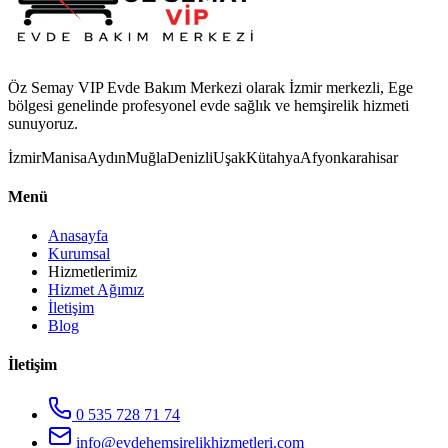
Öz Semay VIP Evde Bakım Merkezi olarak İzmir merkezli, Ege
bölgesi genelinde profesyonel evde sağlık ve hemşirelik hizmeti
sunuyoruz.
İzmir
Manisa
Aydın
Muğla
Denizli
Uşak
Kütahya
Afyonkarahisar
Menü
Anasayfa
Kurumsal
Hizmetlerimiz
Hizmet Ağımız
İletişim
Blog
İletişim
0 535 728 71 74
info@evdehemsirelikhizmetleri.com