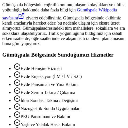
Gümüşpala
bölgesinin coğrafi konumu, ulaşım kolaylıkları ve nüfus
yoğunluğu hakkında daha fazla bilgi için
Gümüşpala
Wikipedia
sayfasını
ziyaret edebilirsiniz.
Gümüşpala
bölgesinde ekibimiz
kendi araçlarıyla hareket eder; bu nedenle ulaşım için ekstra ücret
almıyoruz.
Gümüşpala
adresindeki tüm mahallelere, sokaklara ve ara
sokaklara ulaşabiliyoruz. Trafik yoğunluğunu bildiğimiz için sabah
erken saatlerde, öğle saatlerinde ve akşamüstü randevu planlamasını
buna göre yapıyoruz.
Gümüşpala
Bölgesinde Sunduğumuz Hizmetler
Evde Hemşire Hizmeti
Evde Enjeksiyon (İ.M / İ.V / S.C)
Evde Pansuman ve Yara Bakımı
Evde Serum Takma / Çıkarma
İdrar Sondası Takma / Değişimi
Nazogastrik Sonda Uygulamaları
PEG Pansumanı ve Bakımı
Yaşlı ve Yatalak Hasta Bakımı