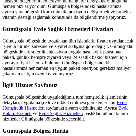
tansiyon değerlerini not ediyor, herhangi bir değişiklik olduğunda
hemen bizi arıyor olun.
Gümüşpala
bölgesindeki hastalarımıza
ayrıca yara bölgesini kuru tutmak, pozisyon değiştirmek ve protein-
vitamin desteği sağlamak konusunda da bilgilendirme yapıyoruz.
Gümüşpala
Evde Sağlık Hizmetleri Fiyatları
Gümüşpala
bölgesinde uygulanan tüm işlemlerin fiyatı; uygulanacak
işlemin türüne, süresine ve ziyaret sıklığına göre değişir.
Gümüşpala
bölgesinde tek seferlik enjeksiyon uygulaması, aylık pansuman
paketi, günlük hemşire ziyareti veya 24 saatlik bakıcı hizmeti için
ayrı ayrı fiyat listemiz bulunur.
Gümüşpala
bölgesindeki
hastalarımıza her zaman en uygun paketi öneriyor, gereksiz maliyet
çıkarmamak için özenli davranıyoruz.
İlgili Hizmet Sayfamız
Gümüşpala
bölgesinde uyguladığımız tüm hemşirelik işlemlerinin
detayları, uygulama şekli ve dikkat edilmesi gerekenler için
Evde
Hemşirelik Hizmetleri
sayfamızı ziyaret edebilirsiniz. Ayrıca
Evde
Bakım Hizmeti
ve
Evde Sağlık Hizmetleri
başlıkları altındaki tüm
hizmetler
Gümüşpala
bölgesinde geçerlidir.
Gümüşpala
Bölgesi Harita