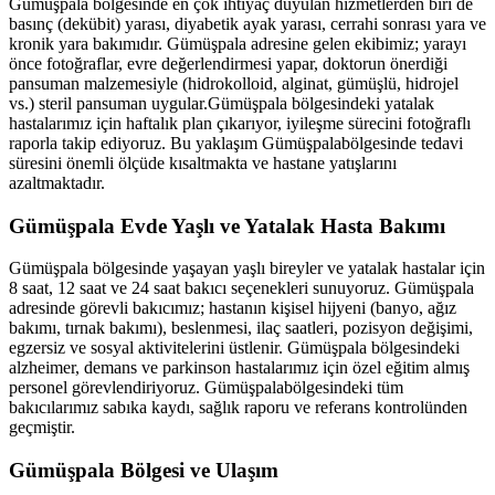
Gümüşpala
bölgesinde en çok ihtiyaç duyulan hizmetlerden biri de
basınç (dekübit) yarası, diyabetik ayak yarası, cerrahi sonrası yara ve
kronik yara bakımıdır.
Gümüşpala
adresine gelen ekibimiz; yarayı
önce fotoğraflar, evre değerlendirmesi yapar, doktorun önerdiği
pansuman malzemesiyle (hidrokolloid, alginat, gümüşlü, hidrojel
vs.) steril pansuman uygular.
Gümüşpala
bölgesindeki yatalak
hastalarımız için haftalık plan çıkarıyor, iyileşme sürecini fotoğraflı
raporla takip ediyoruz. Bu yaklaşım
Gümüşpala
bölgesinde tedavi
süresini önemli ölçüde kısaltmakta ve hastane yatışlarını
azaltmaktadır.
Gümüşpala
Evde Yaşlı ve Yatalak Hasta Bakımı
Gümüşpala
bölgesinde yaşayan yaşlı bireyler ve yatalak hastalar için
8 saat, 12 saat ve 24 saat bakıcı seçenekleri sunuyoruz.
Gümüşpala
adresinde görevli bakıcımız; hastanın kişisel hijyeni (banyo, ağız
bakımı, tırnak bakımı), beslenmesi, ilaç saatleri, pozisyon değişimi,
egzersiz ve sosyal aktivitelerini üstlenir.
Gümüşpala
bölgesindeki
alzheimer, demans ve parkinson hastalarımız için özel eğitim almış
personel görevlendiriyoruz.
Gümüşpala
bölgesindeki tüm
bakıcılarımız sabıka kaydı, sağlık raporu ve referans kontrolünden
geçmiştir.
Gümüşpala
Bölgesi ve Ulaşım