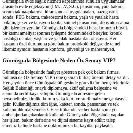
Gümüşpala
evde sağlık hizmeti kapsamında sunulan uygulamalar
arasında evde enjeksiyon (İ.M, İ.V, S.C), pansuman, yara bakımı,
serum takma-çıkarma, idrar sondası uygulamaları, nazogastrik
sonda, PEG bakımı, trakeostomi bakımı, yaşlı ve yatalak hasta
bakımı, şeker ve tansiyon takibi, sünnet pansumanı, dikiş atma-alma
gibi işlemler yer alır.
Gümüşpala
bölgesindeki hastalarımızın büyük
bir kısmı ameliyat sonrası iyileşme dönemindeki bireyler, kronik
hastalığı olanlar, yaşlılar ve yatalak hastalardan oluşuyor. Her
hastanın özel durumuna göre bakım protokolü değişse de temel
ilkemiz aynıdır: hastanın konforu, güvenliği ve mahremiyeti.
Gümüşpala
Bölgesinde Neden Öz Semay VIP?
Gümüşpala
bölgesinde faaliyet gösteren pek çok bakım firması
bulunsa da Öz Semay VIP’i öne çıkaran birkaç önemli detay vardır.
Her şeyden önce
Gümüşpala
bölgesinde görevli tüm hemşirelerimiz
Sağlık Bakanlığı onaylı diplomaya, aktif çalışma belgesine ve
alanında sertifikaya sahiptir.
Gümüşpala
adresine gelen
personelimiz; kimlik, kurum yaka kartı ve steril malzeme çantasıyla
gelir. Kullandığımız tüm iğne, kateter, sonda, pansuman ve tek
kullanımlık malzemeler CE sertifikalıdır ve her hasta için ayrı
ambalajından çıkarılarak kullanılır.
Gümüşpala
bölgesinde yapılan
her işlem, bakım defterine ve dijital sisteme kayıt edilir; talep
etmeniz halinde hastane doktorunuzla bu kayıtlar paylaşılır.