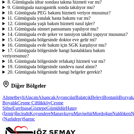
8
.
Gümüşpala idrar sondası takma hizmeti var mı?
9
.
Gümüşpala nazogastrik sonda takılıyor mu?
10
.
Gümüşpala PEG bakımı hizmeti veriyor musunuz?
11
.
Gümüşpala yatalak hasta bakımı var mı?
12
.
Gümüşpala yaşlı bakım hizmeti nasıl işler?
13
.
Gümüşpala sünnet pansumanı yapılıyor mu?
14
.
Gümüşpala evde şeker ve tansiyon takibi yapıyor musunuz?
15
.
Gümüşpala bölgesinde doktor eve gelir mi?
16
.
Gümüşpala evde bakım için SGK karşılıyor mu?
17
.
Gümüşpala bölgesinde hangi hastalıklara bakım
veriyorsunuz?
18
.
Gümüşpala bölgesinde refakatçi hizmeti var mı?
19
.
Gümüşpala bölgesinde randevu nasıl alınır?
20
.
Gümüşpala bölgesinde hangi belgeler gerekir?
Diğer Bölgeler
Ahmetbeyli
Alaçatı
Alsancak
Ayrancılar
Balatçık
Belevi
Bostanlı
Bozyak
Boyalık
Çeşme Çiftlikköy
Çeşme
Şifne
Eşrefpaşa
Göztepe
Gümüldür
Hatay
(İzmir)
İnciraltı
Koyundere
Manavkuyu
Mavişehir
Mordoğan
Naldöken
N
(Narlıdere)
Sarnıç