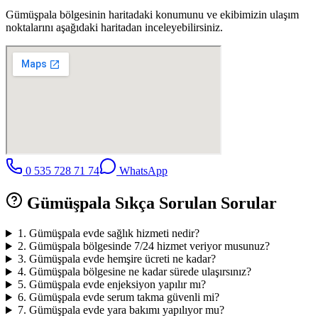
Gümüşpala
bölgesinin haritadaki konumunu ve ekibimizin ulaşım
noktalarını aşağıdaki haritadan inceleyebilirsiniz.
0 535 728 71 74
WhatsApp
Gümüşpala
Sıkça Sorulan Sorular
1
.
Gümüşpala evde sağlık hizmeti nedir?
2
.
Gümüşpala bölgesinde 7/24 hizmet veriyor musunuz?
3
.
Gümüşpala evde hemşire ücreti ne kadar?
4
.
Gümüşpala bölgesine ne kadar sürede ulaşırsınız?
5
.
Gümüşpala evde enjeksiyon yapılır mı?
6
.
Gümüşpala evde serum takma güvenli mi?
7
.
Gümüşpala evde yara bakımı yapılıyor mu?