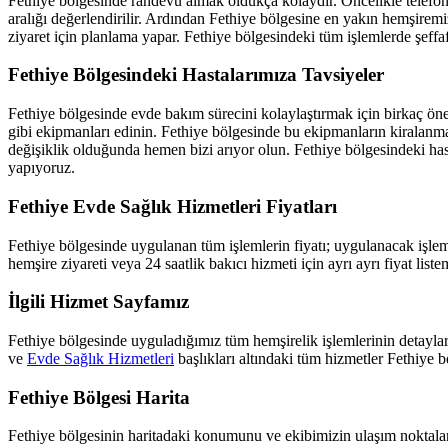
Fethiye
bölgesinde randevu almak oldukça kolaydır. Öncelikle telefon 
aralığı değerlendirilir. Ardından
Fethiye
bölgesine en yakın hemşiremiz
ziyaret için planlama yapar.
Fethiye
bölgesindeki tüm işlemlerde şeffaf 
Fethiye
Bölgesindeki Hastalarımıza Tavsiyeler
Fethiye
bölgesinde evde bakım sürecini kolaylaştırmak için birkaç öner
gibi ekipmanları edinin.
Fethiye
bölgesinde bu ekipmanların kiralanması
değişiklik olduğunda hemen bizi arıyor olun.
Fethiye
bölgesindeki has
yapıyoruz.
Fethiye
Evde Sağlık Hizmetleri Fiyatları
Fethiye
bölgesinde uygulanan tüm işlemlerin fiyatı; uygulanacak işlemi
hemşire ziyareti veya 24 saatlik bakıcı hizmeti için ayrı ayrı fiyat list
İlgili Hizmet Sayfamız
Fethiye
bölgesinde uyguladığımız tüm hemşirelik işlemlerinin detayları
ve
Evde Sağlık Hizmetleri
başlıkları altındaki tüm hizmetler
Fethiye
bö
Fethiye
Bölgesi Harita
Fethiye
bölgesinin haritadaki konumunu ve ekibimizin ulaşım noktaların