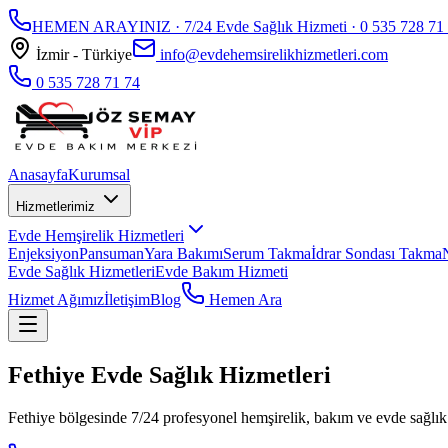
HEMEN ARAYINIZ · 7/24 Evde Sağlık Hizmeti ·
0 535 728 71
İzmir - Türkiye
info@evdehemsirelikhizmetleri.com
0 535 728 71 74
Anasayfa
Kurumsal
Hizmetlerimiz
Evde Hemşirelik Hizmetleri
Enjeksiyon
Pansuman
Yara Bakımı
Serum Takma
İdrar Sondası Takma
Evde Sağlık Hizmetleri
Evde Bakım Hizmeti
Hizmet Ağımız
İletişim
Blog
Hemen Ara
Fethiye Evde Sağlık Hizmetleri
Fethiye bölgesinde 7/24 profesyonel hemşirelik, bakım ve evde sağlık