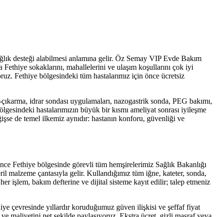
ağlık desteği alabilmesi anlamına gelir. Öz Semay VIP Evde Bakım
la
Fethiye
sokaklarını, mahallelerini ve ulaşım koşullarını çok iyi
oruz.
Fethiye
bölgesindeki tüm hastalarımız için önce ücretsiz
çıkarma, idrar sondası uygulamaları, nazogastrik sonda, PEG bakımı,
lgesindeki hastalarımızın büyük bir kısmı ameliyat sonrası iyileşme
işse de temel ilkemiz aynıdır: hastanın konforu, güvenliği ve
önce
Fethiye
bölgesinde görevli tüm hemşirelerimiz Sağlık Bakanlığı
ril malzeme çantasıyla gelir. Kullandığımız tüm iğne, kateter, sonda,
er işlem, bakım defterine ve dijital sisteme kayıt edilir; talep etmeniz
iye
çevresinde yıllardır koruduğumuz güven ilişkisi ve şeffaf fiyat
e maliyetini net şekilde paylaşıyoruz. Ekstra ücret, gizli masraf veya