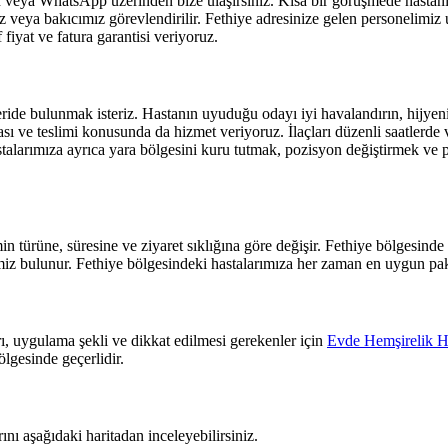
veya WhatsApp üzerinden bize ulaşırsınız. Kısa bir görüşmede hastanın 
 veya bakıcımız görevlendirilir.
Fethiye
adresinize gelen personelimiz uy
fiyat ve fatura garantisi veriyoruz.
ide bulunmak isteriz. Hastanın uyuduğu odayı iyi havalandırın, hijyenik 
 ve teslimi konusunda da hizmet veriyoruz. İlaçları düzenli saatlerde ve
talarımıza ayrıca yara bölgesini kuru tutmak, pozisyon değiştirmek ve 
n türüne, süresine ve ziyaret sıklığına göre değişir.
Fethiye
bölgesinde 
emiz bulunur.
Fethiye
bölgesindeki hastalarımıza her zaman en uygun pake
, uygulama şekli ve dikkat edilmesi gerekenler için
Evde Hemşirelik H
lgesinde geçerlidir.
ı aşağıdaki haritadan inceleyebilirsiniz.