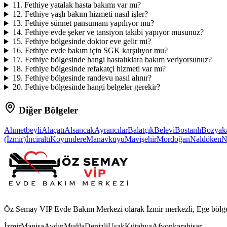
11
.
Fethiye yatalak hasta bakımı var mı?
12
.
Fethiye yaşlı bakım hizmeti nasıl işler?
13
.
Fethiye sünnet pansumanı yapılıyor mu?
14
.
Fethiye evde şeker ve tansiyon takibi yapıyor musunuz?
15
.
Fethiye bölgesinde doktor eve gelir mi?
16
.
Fethiye evde bakım için SGK karşılıyor mu?
17
.
Fethiye bölgesinde hangi hastalıklara bakım veriyorsunuz?
18
.
Fethiye bölgesinde refakatçi hizmeti var mı?
19
.
Fethiye bölgesinde randevu nasıl alınır?
20
.
Fethiye bölgesinde hangi belgeler gerekir?
Diğer Bölgeler
Ahmetbeyli
Alaçatı
Alsancak
Ayrancılar
Balatçık
Belevi
Bostanlı
Bozyak
(İzmir)
İnciraltı
Koyundere
Manavkuyu
Mavişehir
Mordoğan
Naldöken
N
Öz Semay VIP Evde Bakım Merkezi olarak İzmir merkezli, Ege bölgesi
İzmir
Manisa
Aydın
Muğla
Denizli
Uşak
Kütahya
Afyonkarahisar