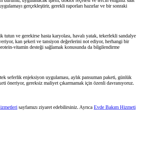
durumu, uygulanacak işlem, doktor reçetesi ve tercih ettiğiniz saat
gulamayı gerçekleştirir, gerekli raporları hazırlar ve bir sonraki
tutun ve gerekirse hasta karyolası, havalı yatak, tekerlekli sandalye
riyor, kan şekeri ve tansiyon değerlerini not ediyor, herhangi bir
protein-vitamin desteği sağlamak konusunda da bilgilendirme
tek seferlik enjeksiyon uygulaması, aylık pansuman paketi, günlük
ti öneriyor, gereksiz maliyet çıkarmamak için özenli davranıyoruz.
izmetleri
sayfamızı ziyaret edebilirsiniz. Ayrıca
Evde Bakım Hizmeti