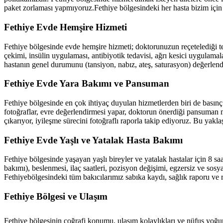
paket zorlaması yapmıyoruz.
Fethiye
bölgesindeki her hasta bizim için 
Fethiye
Evde Hemşire Hizmeti
Fethiye
bölgesinde evde hemşire hizmeti; doktorunuzun reçetelediği te
çekimi, insülin uygulaması, antibiyotik tedavisi, ağrı kesici uygulamal
hastanın genel durumunu (tansiyon, nabız, ateş, saturasyon) değerlend
Fethiye
Evde Yara Bakımı ve Pansuman
Fethiye
bölgesinde en çok ihtiyaç duyulan hizmetlerden biri de basınç 
fotoğraflar, evre değerlendirmesi yapar, doktorun önerdiği pansuman m
çıkarıyor, iyileşme sürecini fotoğraflı raporla takip ediyoruz. Bu yakl
Fethiye
Evde Yaşlı ve Yatalak Hasta Bakımı
Fethiye
bölgesinde yaşayan yaşlı bireyler ve yatalak hastalar için 8 sa
bakımı), beslenmesi, ilaç saatleri, pozisyon değişimi, egzersiz ve sosyal
Fethiye
bölgesindeki tüm bakıcılarımız sabıka kaydı, sağlık raporu ve 
Fethiye
Bölgesi ve Ulaşım
Fethiye
bölgesinin coğrafi konumu, ulaşım kolaylıkları ve nüfus yoğun