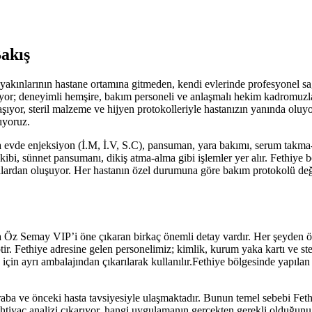
akış
yakınlarının hastane ortamına gitmeden, kendi evlerinde profesyonel s
eriyor; deneyimli hemşire, bakım personeli ve anlaşmalı hekim kadromuz
aşıyor, steril malzeme ve hijyen protokolleriyle hastanızın yanında oluy
ıyoruz.
 evde enjeksiyon (İ.M, İ.V, S.C), pansuman, yara bakımı, serum takma-
kibi, sünnet pansumanı, dikiş atma-alma gibi işlemler yer alır.
Fethiye
bö
stalardan oluşuyor. Her hastanın özel durumuna göre bakım protokolü değ
da Öz Semay VIP’i öne çıkaran birkaç önemli detay vardır. Her şeyden 
tir.
Fethiye
adresine gelen personelimiz; kimlik, kurum yaka kartı ve ste
çin ayrı ambalajından çıkarılarak kullanılır.
Fethiye
bölgesinde yapılan h
aba ve önceki hasta tavsiyesiyle ulaşmaktadır. Bunun temel sebebi
Feth
htiyaç analizi çıkarıyor, hangi uygulamanın gerçekten gerekli olduğunu v