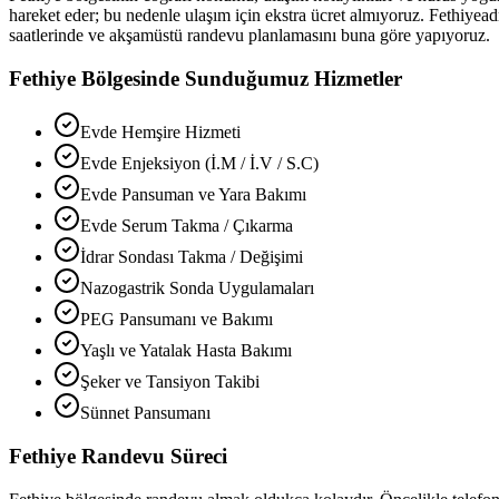
hareket eder; bu nedenle ulaşım için ekstra ücret almıyoruz.
Fethiye
ad
saatlerinde ve akşamüstü randevu planlamasını buna göre yapıyoruz.
Fethiye
Bölgesinde Sunduğumuz Hizmetler
Evde Hemşire Hizmeti
Evde Enjeksiyon (İ.M / İ.V / S.C)
Evde Pansuman ve Yara Bakımı
Evde Serum Takma / Çıkarma
İdrar Sondası Takma / Değişimi
Nazogastrik Sonda Uygulamaları
PEG Pansumanı ve Bakımı
Yaşlı ve Yatalak Hasta Bakımı
Şeker ve Tansiyon Takibi
Sünnet Pansumanı
Fethiye
Randevu Süreci