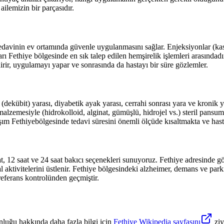
ailemizin bir parçasıdır.
davinin ev ortamında güvenle uygulanmasını sağlar. Enjeksiyonlar (kas i
arı
Fethiye
bölgesinde en sık talep edilen hemşirelik işlemleri arasındadı
irir, uygulamayı yapar ve sonrasında da hastayı bir süre gözlemler.
(dekübit) yarası, diyabetik ayak yarası, cerrahi sonrası yara ve kronik 
alzemesiyle (hidrokolloid, alginat, gümüşlü, hidrojel vs.) steril pansu
aşım
Fethiye
bölgesinde tedavi süresini önemli ölçüde kısaltmakta ve hasta
at, 12 saat ve 24 saat bakıcı seçenekleri sunuyoruz.
Fethiye
adresinde gör
 aktivitelerini üstlenir.
Fethiye
bölgesindeki alzheimer, demans ve parkin
referans kontrolünden geçmiştir.
luğu hakkında daha fazla bilgi için
Fethiye
Wikipedia sayfasını
ziy