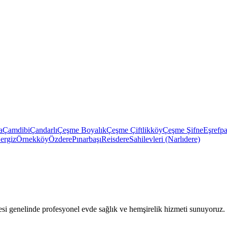
a
Çamdibi
Çandarlı
Çeşme Boyalık
Çeşme Çiftlikköy
Çeşme Şifne
Eşrefp
ergiz
Örnekköy
Özdere
Pınarbaşı
Reisdere
Sahilevleri (Narlıdere)
 genelinde profesyonel evde sağlık ve hemşirelik hizmeti sunuyoruz.