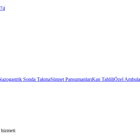
 74
Nazogastrik Sonda Takma
Sünnet Pansumanları
Kan Tahlili
Özel Ambula
 hizmeti