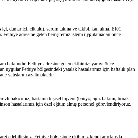
çi, damar içi, cilt altı), serum takma ve takibi, kan alma, EKG
r.
Fethiye
adresine gelen hemşiremiz işlemi uygulamadan önce
yara bakımıdır.
Fethiye
adresine gelen ekibimiz; yarayı önce
man uygular.
Fethiye
bölgesindeki yatalak hastalarımız için haftalık plan
ne yatışlarını azaltmaktadır.
evli bakıcımız; hastanın kişisel hijyeni (banyo, ağız bakımı, tırnak
son hastalarımız için özel eğitim almış personel görevlendiriyoruz.
aret edebilirsiniz.
Fethiye
bölgesinde ekibimiz kendi araçlarıyla