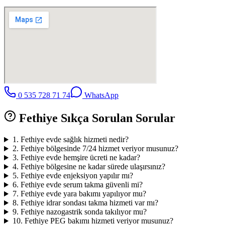
0 535 728 71 74
WhatsApp
Fethiye
Sıkça Sorulan Sorular
1
.
Fethiye evde sağlık hizmeti nedir?
2
.
Fethiye bölgesinde 7/24 hizmet veriyor musunuz?
3
.
Fethiye evde hemşire ücreti ne kadar?
4
.
Fethiye bölgesine ne kadar sürede ulaşırsınız?
5
.
Fethiye evde enjeksiyon yapılır mı?
6
.
Fethiye evde serum takma güvenli mi?
7
.
Fethiye evde yara bakımı yapılıyor mu?
8
.
Fethiye idrar sondası takma hizmeti var mı?
9
.
Fethiye nazogastrik sonda takılıyor mu?
10
.
Fethiye PEG bakımı hizmeti veriyor musunuz?