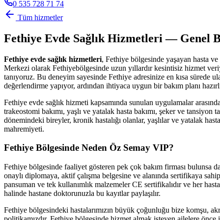
0 535 728 71 74
Tüm hizmetler
Fethiye
Evde Sağlık Hizmetleri — Genel B
Fethiye
evde sağlık hizmetleri
,
Fethiye
bölgesinde yaşayan hasta ve 
Merkezi olarak
Fethiye
bölgesinde uzun yıllardır kesintisiz hizmet v
tanıyoruz. Bu deneyim sayesinde
Fethiye
adresinize en kısa sürede ul
değerlendirme yapıyor, ardından ihtiyaca uygun bir bakım planı hazırl
Fethiye
evde sağlık hizmeti kapsamında sunulan uygulamalar arasında
trakeostomi bakımı, yaşlı ve yatalak hasta bakımı, şeker ve tansiyon ta
dönemindeki bireyler, kronik hastalığı olanlar, yaşlılar ve yatalak ha
mahremiyeti.
Fethiye
Bölgesinde Neden Öz Semay VIP?
Fethiye
bölgesinde faaliyet gösteren pek çok bakım firması bulunsa 
onaylı diplomaya, aktif çalışma belgesine ve alanında sertifikaya sahip
pansuman ve tek kullanımlık malzemeler CE sertifikalıdır ve her hasta i
halinde hastane doktorunuzla bu kayıtlar paylaşılır.
Fethiye
bölgesindeki hastalarımızın büyük çoğunluğu bize komşu, akr
politikamızdır.
Fethiye
bölgesinde hizmet almak isteyen ailelere önce i