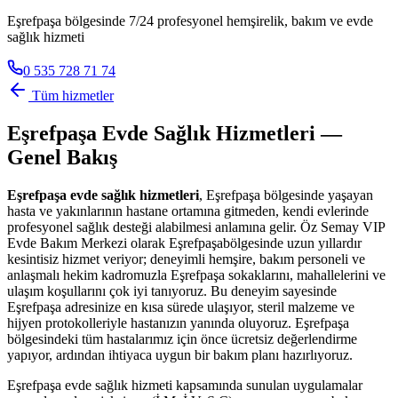
Eşrefpaşa bölgesinde 7/24 profesyonel hemşirelik, bakım ve evde
sağlık hizmeti
0 535 728 71 74
Tüm hizmetler
Eşrefpaşa
Evde Sağlık Hizmetleri —
Genel Bakış
Eşrefpaşa
evde sağlık hizmetleri
,
Eşrefpaşa
bölgesinde yaşayan
hasta ve yakınlarının hastane ortamına gitmeden, kendi evlerinde
profesyonel sağlık desteği alabilmesi anlamına gelir. Öz Semay VIP
Evde Bakım Merkezi olarak
Eşrefpaşa
bölgesinde uzun yıllardır
kesintisiz hizmet veriyor; deneyimli hemşire, bakım personeli ve
anlaşmalı hekim kadromuzla
Eşrefpaşa
sokaklarını, mahallelerini ve
ulaşım koşullarını çok iyi tanıyoruz. Bu deneyim sayesinde
Eşrefpaşa
adresinize en kısa sürede ulaşıyor, steril malzeme ve
hijyen protokolleriyle hastanızın yanında oluyoruz.
Eşrefpaşa
bölgesindeki tüm hastalarımız için önce ücretsiz değerlendirme
yapıyor, ardından ihtiyaca uygun bir bakım planı hazırlıyoruz.
Eşrefpaşa
evde sağlık hizmeti kapsamında sunulan uygulamalar