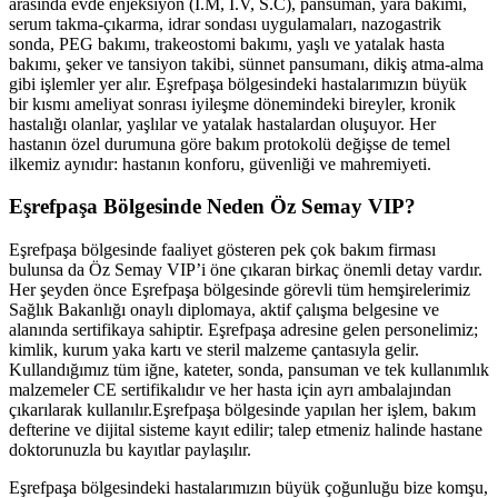
arasında evde enjeksiyon (İ.M, İ.V, S.C), pansuman, yara bakımı,
serum takma-çıkarma, idrar sondası uygulamaları, nazogastrik
sonda, PEG bakımı, trakeostomi bakımı, yaşlı ve yatalak hasta
bakımı, şeker ve tansiyon takibi, sünnet pansumanı, dikiş atma-alma
gibi işlemler yer alır.
Eşrefpaşa
bölgesindeki hastalarımızın büyük
bir kısmı ameliyat sonrası iyileşme dönemindeki bireyler, kronik
hastalığı olanlar, yaşlılar ve yatalak hastalardan oluşuyor. Her
hastanın özel durumuna göre bakım protokolü değişse de temel
ilkemiz aynıdır: hastanın konforu, güvenliği ve mahremiyeti.
Eşrefpaşa
Bölgesinde Neden Öz Semay VIP?
Eşrefpaşa
bölgesinde faaliyet gösteren pek çok bakım firması
bulunsa da Öz Semay VIP’i öne çıkaran birkaç önemli detay vardır.
Her şeyden önce
Eşrefpaşa
bölgesinde görevli tüm hemşirelerimiz
Sağlık Bakanlığı onaylı diplomaya, aktif çalışma belgesine ve
alanında sertifikaya sahiptir.
Eşrefpaşa
adresine gelen personelimiz;
kimlik, kurum yaka kartı ve steril malzeme çantasıyla gelir.
Kullandığımız tüm iğne, kateter, sonda, pansuman ve tek kullanımlık
malzemeler CE sertifikalıdır ve her hasta için ayrı ambalajından
çıkarılarak kullanılır.
Eşrefpaşa
bölgesinde yapılan her işlem, bakım
defterine ve dijital sisteme kayıt edilir; talep etmeniz halinde hastane
doktorunuzla bu kayıtlar paylaşılır.
Eşrefpaşa
bölgesindeki hastalarımızın büyük çoğunluğu bize komşu,