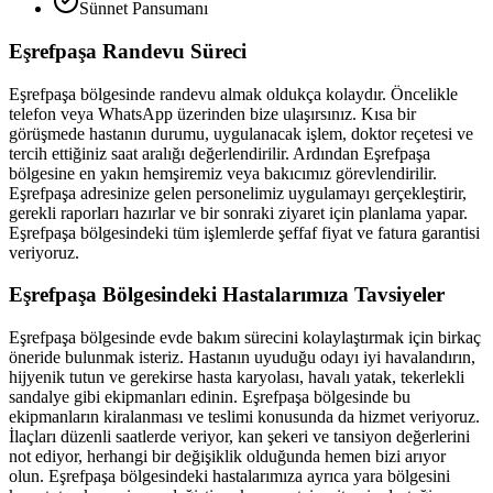
Sünnet Pansumanı
Eşrefpaşa
Randevu Süreci
Eşrefpaşa
bölgesinde randevu almak oldukça kolaydır. Öncelikle
telefon veya WhatsApp üzerinden bize ulaşırsınız. Kısa bir
görüşmede hastanın durumu, uygulanacak işlem, doktor reçetesi ve
tercih ettiğiniz saat aralığı değerlendirilir. Ardından
Eşrefpaşa
bölgesine en yakın hemşiremiz veya bakıcımız görevlendirilir.
Eşrefpaşa
adresinize gelen personelimiz uygulamayı gerçekleştirir,
gerekli raporları hazırlar ve bir sonraki ziyaret için planlama yapar.
Eşrefpaşa
bölgesindeki tüm işlemlerde şeffaf fiyat ve fatura garantisi
veriyoruz.
Eşrefpaşa
Bölgesindeki Hastalarımıza Tavsiyeler
Eşrefpaşa
bölgesinde evde bakım sürecini kolaylaştırmak için birkaç
öneride bulunmak isteriz. Hastanın uyuduğu odayı iyi havalandırın,
hijyenik tutun ve gerekirse hasta karyolası, havalı yatak, tekerlekli
sandalye gibi ekipmanları edinin.
Eşrefpaşa
bölgesinde bu
ekipmanların kiralanması ve teslimi konusunda da hizmet veriyoruz.
İlaçları düzenli saatlerde veriyor, kan şekeri ve tansiyon değerlerini
not ediyor, herhangi bir değişiklik olduğunda hemen bizi arıyor
olun.
Eşrefpaşa
bölgesindeki hastalarımıza ayrıca yara bölgesini