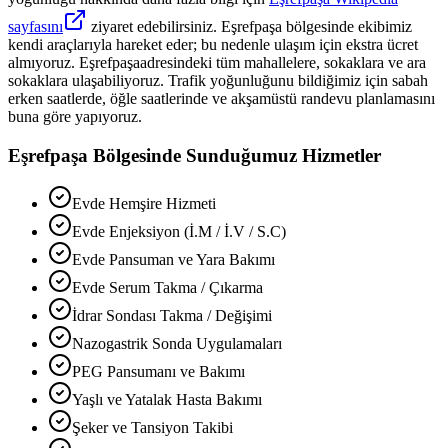
sayfasını
ziyaret edebilirsiniz.
Eşrefpaşa
bölgesinde ekibimiz
kendi araçlarıyla hareket eder; bu nedenle ulaşım için ekstra ücret
almıyoruz.
Eşrefpaşa
adresindeki tüm mahallelere, sokaklara ve ara
sokaklara ulaşabiliyoruz. Trafik yoğunluğunu bildiğimiz için sabah
erken saatlerde, öğle saatlerinde ve akşamüstü randevu planlamasını
buna göre yapıyoruz.
Eşrefpaşa
Bölgesinde Sunduğumuz Hizmetler
Evde Hemşire Hizmeti
Evde Enjeksiyon (İ.M / İ.V / S.C)
Evde Pansuman ve Yara Bakımı
Evde Serum Takma / Çıkarma
İdrar Sondası Takma / Değişimi
Nazogastrik Sonda Uygulamaları
PEG Pansumanı ve Bakımı
Yaşlı ve Yatalak Hasta Bakımı
Şeker ve Tansiyon Takibi