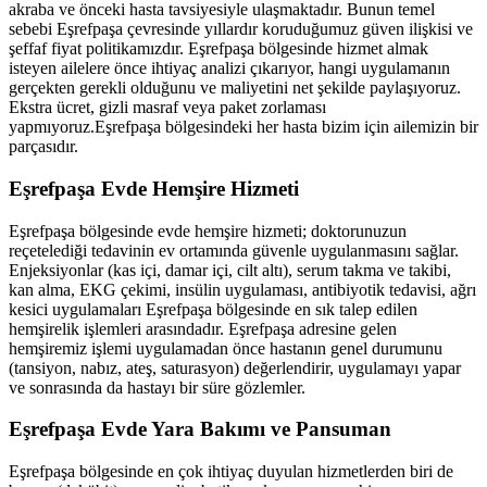
akraba ve önceki hasta tavsiyesiyle ulaşmaktadır. Bunun temel
sebebi
Eşrefpaşa
çevresinde yıllardır koruduğumuz güven ilişkisi ve
şeffaf fiyat politikamızdır.
Eşrefpaşa
bölgesinde hizmet almak
isteyen ailelere önce ihtiyaç analizi çıkarıyor, hangi uygulamanın
gerçekten gerekli olduğunu ve maliyetini net şekilde paylaşıyoruz.
Ekstra ücret, gizli masraf veya paket zorlaması
yapmıyoruz.
Eşrefpaşa
bölgesindeki her hasta bizim için ailemizin bir
parçasıdır.
Eşrefpaşa
Evde Hemşire Hizmeti
Eşrefpaşa
bölgesinde evde hemşire hizmeti; doktorunuzun
reçetelediği tedavinin ev ortamında güvenle uygulanmasını sağlar.
Enjeksiyonlar (kas içi, damar içi, cilt altı), serum takma ve takibi,
kan alma, EKG çekimi, insülin uygulaması, antibiyotik tedavisi, ağrı
kesici uygulamaları
Eşrefpaşa
bölgesinde en sık talep edilen
hemşirelik işlemleri arasındadır.
Eşrefpaşa
adresine gelen
hemşiremiz işlemi uygulamadan önce hastanın genel durumunu
(tansiyon, nabız, ateş, saturasyon) değerlendirir, uygulamayı yapar
ve sonrasında da hastayı bir süre gözlemler.
Eşrefpaşa
Evde Yara Bakımı ve Pansuman
Eşrefpaşa
bölgesinde en çok ihtiyaç duyulan hizmetlerden biri de