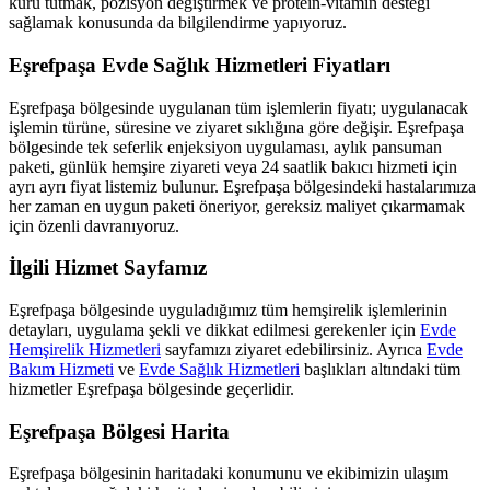
kuru tutmak, pozisyon değiştirmek ve protein-vitamin desteği
sağlamak konusunda da bilgilendirme yapıyoruz.
Eşrefpaşa
Evde Sağlık Hizmetleri Fiyatları
Eşrefpaşa
bölgesinde uygulanan tüm işlemlerin fiyatı; uygulanacak
işlemin türüne, süresine ve ziyaret sıklığına göre değişir.
Eşrefpaşa
bölgesinde tek seferlik enjeksiyon uygulaması, aylık pansuman
paketi, günlük hemşire ziyareti veya 24 saatlik bakıcı hizmeti için
ayrı ayrı fiyat listemiz bulunur.
Eşrefpaşa
bölgesindeki hastalarımıza
her zaman en uygun paketi öneriyor, gereksiz maliyet çıkarmamak
için özenli davranıyoruz.
İlgili Hizmet Sayfamız
Eşrefpaşa
bölgesinde uyguladığımız tüm hemşirelik işlemlerinin
detayları, uygulama şekli ve dikkat edilmesi gerekenler için
Evde
Hemşirelik Hizmetleri
sayfamızı ziyaret edebilirsiniz. Ayrıca
Evde
Bakım Hizmeti
ve
Evde Sağlık Hizmetleri
başlıkları altındaki tüm
hizmetler
Eşrefpaşa
bölgesinde geçerlidir.
Eşrefpaşa
Bölgesi Harita
Eşrefpaşa
bölgesinin haritadaki konumunu ve ekibimizin ulaşım