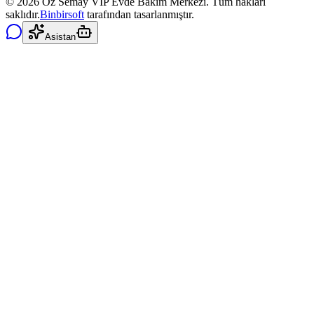
©
2026
Öz Semay VIP Evde Bakım Merkezi. Tüm hakları
saklıdır.
Binbirsoft
tarafından tasarlanmıştır.
Asistan