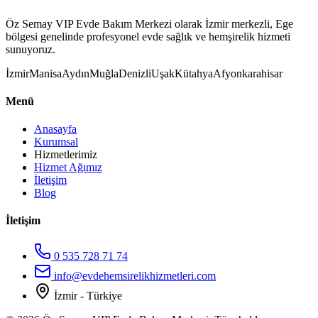
Öz Semay VIP Evde Bakım Merkezi olarak İzmir merkezli, Ege
bölgesi genelinde profesyonel evde sağlık ve hemşirelik hizmeti
sunuyoruz.
İzmir
Manisa
Aydın
Muğla
Denizli
Uşak
Kütahya
Afyonkarahisar
Menü
Anasayfa
Kurumsal
Hizmetlerimiz
Hizmet Ağımız
İletişim
Blog
İletişim
0 535 728 71 74
info@evdehemsirelikhizmetleri.com
İzmir - Türkiye