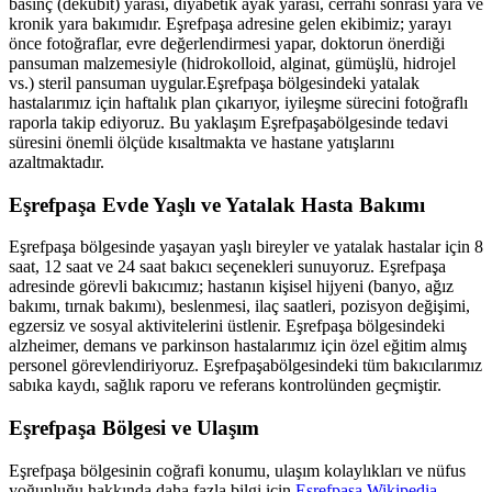
basınç (dekübit) yarası, diyabetik ayak yarası, cerrahi sonrası yara ve
kronik yara bakımıdır.
Eşrefpaşa
adresine gelen ekibimiz; yarayı
önce fotoğraflar, evre değerlendirmesi yapar, doktorun önerdiği
pansuman malzemesiyle (hidrokolloid, alginat, gümüşlü, hidrojel
vs.) steril pansuman uygular.
Eşrefpaşa
bölgesindeki yatalak
hastalarımız için haftalık plan çıkarıyor, iyileşme sürecini fotoğraflı
raporla takip ediyoruz. Bu yaklaşım
Eşrefpaşa
bölgesinde tedavi
süresini önemli ölçüde kısaltmakta ve hastane yatışlarını
azaltmaktadır.
Eşrefpaşa
Evde Yaşlı ve Yatalak Hasta Bakımı
Eşrefpaşa
bölgesinde yaşayan yaşlı bireyler ve yatalak hastalar için 8
saat, 12 saat ve 24 saat bakıcı seçenekleri sunuyoruz.
Eşrefpaşa
adresinde görevli bakıcımız; hastanın kişisel hijyeni (banyo, ağız
bakımı, tırnak bakımı), beslenmesi, ilaç saatleri, pozisyon değişimi,
egzersiz ve sosyal aktivitelerini üstlenir.
Eşrefpaşa
bölgesindeki
alzheimer, demans ve parkinson hastalarımız için özel eğitim almış
personel görevlendiriyoruz.
Eşrefpaşa
bölgesindeki tüm bakıcılarımız
sabıka kaydı, sağlık raporu ve referans kontrolünden geçmiştir.
Eşrefpaşa
Bölgesi ve Ulaşım
Eşrefpaşa
bölgesinin coğrafi konumu, ulaşım kolaylıkları ve nüfus
yoğunluğu hakkında daha fazla bilgi için
Eşrefpaşa
Wikipedia