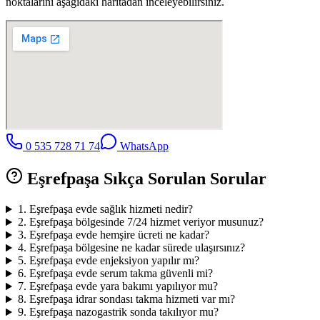
noktalarını aşağıdaki haritadan inceleyebilirsiniz.
0 535 728 71 74
WhatsApp
Eşrefpaşa
Sıkça Sorulan Sorular
1
.
Eşrefpaşa evde sağlık hizmeti nedir?
2
.
Eşrefpaşa bölgesinde 7/24 hizmet veriyor musunuz?
3
.
Eşrefpaşa evde hemşire ücreti ne kadar?
4
.
Eşrefpaşa bölgesine ne kadar sürede ulaşırsınız?
5
.
Eşrefpaşa evde enjeksiyon yapılır mı?
6
.
Eşrefpaşa evde serum takma güvenli mi?
7
.
Eşrefpaşa evde yara bakımı yapılıyor mu?
8
.
Eşrefpaşa idrar sondası takma hizmeti var mı?
9
.
Eşrefpaşa nazogastrik sonda takılıyor mu?