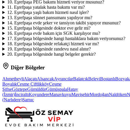
10
.
Eşrefpaşa PEG bakımı hizmeti veriyor musunuz?
11
.
Eşrefpaşa yatalak hasta bakımı var mı?
12
.
Eşrefpaşa yaşlı bakım hizmeti nasıl işler?
13
.
Eşrefpaşa sünnet pansumanı yapılıyor mu?
14
.
Eşrefpaşa evde şeker ve tansiyon takibi yapıyor musunuz?
15
.
Eşrefpaşa bölgesinde doktor eve gelir mi?
16
.
Eşrefpaşa evde bakım için SGK karşılıyor mu?
17
.
Eşrefpaşa bölgesinde hangi hastalıklara bakım veriyorsunuz?
18
.
Eşrefpaşa bölgesinde refakatçi hizmeti var mı?
19
.
Eşrefpaşa bölgesinde randevu nasıl alınır?
20
.
Eşrefpaşa bölgesinde hangi belgeler gerekir?
Diğer Bölgeler
Ahmetbeyli
Alaçatı
Alsancak
Ayrancılar
Balatçık
Belevi
Bostanlı
Bozyak
Boyalık
Çeşme Çiftlikköy
Çeşme
Şifne
Göztepe
Gümüldür
Gümüşpala
Hatay
(İzmir)
İnciraltı
Koyundere
Manavkuyu
Mavişehir
Mordoğan
Naldöken
N
(Narlıdere)
Sarnıç