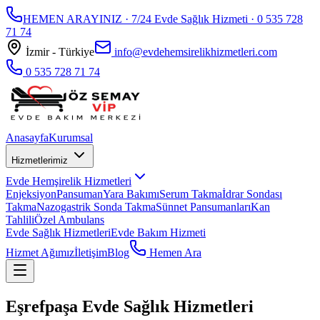
HEMEN ARAYINIZ · 7/24 Evde Sağlık Hizmeti ·
0 535 728
71 74
İzmir - Türkiye
info@evdehemsirelikhizmetleri.com
0 535 728 71 74
Anasayfa
Kurumsal
Hizmetlerimiz
Evde Hemşirelik Hizmetleri
Enjeksiyon
Pansuman
Yara Bakımı
Serum Takma
İdrar Sondası
Takma
Nazogastrik Sonda Takma
Sünnet Pansumanları
Kan
Tahlili
Özel Ambulans
Evde Sağlık Hizmetleri
Evde Bakım Hizmeti
Hizmet Ağımız
İletişim
Blog
Hemen Ara
Eşrefpaşa Evde Sağlık Hizmetleri