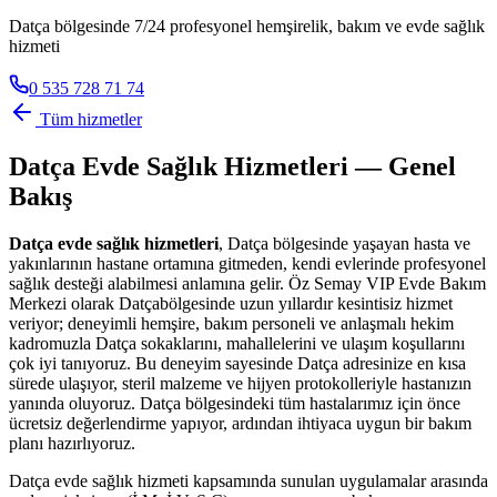
Datça bölgesinde 7/24 profesyonel hemşirelik, bakım ve evde sağlık
hizmeti
0 535 728 71 74
Tüm hizmetler
Datça
Evde Sağlık Hizmetleri — Genel
Bakış
Datça
evde sağlık hizmetleri
,
Datça
bölgesinde yaşayan hasta ve
yakınlarının hastane ortamına gitmeden, kendi evlerinde profesyonel
sağlık desteği alabilmesi anlamına gelir. Öz Semay VIP Evde Bakım
Merkezi olarak
Datça
bölgesinde uzun yıllardır kesintisiz hizmet
veriyor; deneyimli hemşire, bakım personeli ve anlaşmalı hekim
kadromuzla
Datça
sokaklarını, mahallelerini ve ulaşım koşullarını
çok iyi tanıyoruz. Bu deneyim sayesinde
Datça
adresinize en kısa
sürede ulaşıyor, steril malzeme ve hijyen protokolleriyle hastanızın
yanında oluyoruz.
Datça
bölgesindeki tüm hastalarımız için önce
ücretsiz değerlendirme yapıyor, ardından ihtiyaca uygun bir bakım
planı hazırlıyoruz.
Datça
evde sağlık hizmeti kapsamında sunulan uygulamalar arasında