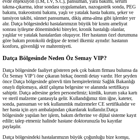
evde enjeksiyon (İ.M, İ.V, S.C), pansuman, yara bakımı, serum
takma-çıkarma, idrar sondası uygulamaları, nazogastrik sonda, PEG
bakımı, trakeostomi bakımı, yaşlı ve yatalak hasta bakımı, şeker ve
tansiyon takibi, sünnet pansumanı, dikiş atma-alma gibi işlemler yer
alır.
Datça
bölgesindeki hastalarımızın büyük bir kısmı ameliyat
sonrası iyileşme dönemindeki bireyler, kronik hastalığı olanlar,
yaşlılar ve yatalak hastalardan oluşuyor. Her hastanın özel durumuna
göre bakım protokolü değişse de temel ilkemiz aynıdır: hastanın
konforu, güvenliği ve mahremiyeti.
Datça
Bölgesinde Neden Öz Semay VIP?
Datça
bölgesinde faaliyet gösteren pek çok bakım firması bulunsa da
Öz Semay VIP’i öne çıkaran birkaç önemli detay vardır. Her şeyden
önce
Datça
bölgesinde görevli tüm hemşirelerimiz Sağlık Bakanlığı
onaylı diplomaya, aktif çalışma belgesine ve alanında sertifikaya
sahiptir.
Datça
adresine gelen personelimiz; kimlik, kurum yaka kartı
ve steril malzeme çantasıyla gelir. Kullandığımız tüm iğne, kateter,
sonda, pansuman ve tek kullanımlık malzemeler CE sertifikalıdır ve
her hasta için ayrı ambalajından çıkarılarak kullanılır.
Datça
bölgesinde yapılan her işlem, bakım defterine ve dijital sisteme kayıt
edilir; talep etmeniz halinde hastane doktorunuzla bu kayıtlar
paylaşılır.
Datça
bölgesindeki hastalarımızın büyük çoğunluğu bize komşu,