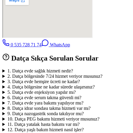
0 535 728 71 74
WhatsApp
Datça
Sıkça Sorulan Sorular
1
.
Datça evde sağlık hizmeti nedir?
2
.
Datça bölgesinde 7/24 hizmet veriyor musunuz?
3
.
Datça evde hemşire ücreti ne kadar?
4
.
Datça bölgesine ne kadar sürede ulaşırsınız?
5
.
Datça evde enjeksiyon yapılır mı?
6
.
Datça evde serum takma güvenli mi?
7
.
Datça evde yara bakımı yapılıyor mu?
8
.
Datça idrar sondası takma hizmeti var mı?
9
.
Datça nazogastrik sonda takılıyor mu?
10
.
Datça PEG bakımı hizmeti veriyor musunuz?
11
.
Datça yatalak hasta bakımı var mı?
12
.
Datça yaşlı bakım hizmeti nasıl işler?