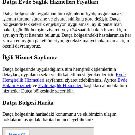
Datça
Evde Sağlık Hizmetleri Fiyatları
Datça
bölgesinde uygulanan tüm işlemlerin fiyatı; uygulanacak
işlemin türüne, süresine ve ziyaret sıklığına göre değişir.
Datça
bölgesinde tek seferlik enjeksiyon uygulaması, aylık pansuman
paketi, günlük hemşire ziyareti veya 24 saatlik bakıcı hizmeti için
ayrı ayrı fiyat listemiz bulunur.
Datça
bölgesindeki hastalarımıza her
zaman en uygun paketi öneriyor, gereksiz maliyet çıkarmamak için
özenli davranıyoruz.
İlgili Hizmet Sayfamız
Datça
bölgesinde uyguladığımız tüm hemşirelik işlemlerinin
detayları, uygulama şekli ve dikkat edilmesi gerekenler için
Evde
Hemşirelik Hizmetleri
sayfamızı ziyaret edebilirsiniz. Ayrıca
Evde
Bakım Hizmeti
ve
Evde Sağlık Hizmetleri
başlıkları altındaki tüm
hizmetler
Datça
bölgesinde geçerlidir.
Datça
Bölgesi Harita
Datça
bölgesinin haritadaki konumunu ve ekibimizin ulaşım
noktalarını aşağıdaki haritadan inceleyebilirsiniz.