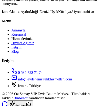
sunuyoruz.
İzmir
Manisa
Aydın
Muğla
Denizli
Uşak
Kütahya
Afyonkarahisar
Menü
Anasayfa
Kurumsal
Hizmetlerimiz
Hizmet Ağımız
İletişim
Blog
İletişim
0 535 728 71 74
info@evdehemsirelikhizmetleri.com
İzmir - Türkiye
©
2026
Öz Semay VIP Evde Bakım Merkezi. Tüm hakları
saklıdır.
Binbirsoft
tarafından tasarlanmıştır.
Asistan