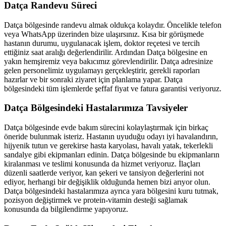
Datça
Randevu Süreci
Datça
bölgesinde randevu almak oldukça kolaydır. Öncelikle telefon
veya WhatsApp üzerinden bize ulaşırsınız. Kısa bir görüşmede
hastanın durumu, uygulanacak işlem, doktor reçetesi ve tercih
ettiğiniz saat aralığı değerlendirilir. Ardından
Datça
bölgesine en
yakın hemşiremiz veya bakıcımız görevlendirilir.
Datça
adresinize
gelen personelimiz uygulamayı gerçekleştirir, gerekli raporları
hazırlar ve bir sonraki ziyaret için planlama yapar.
Datça
bölgesindeki tüm işlemlerde şeffaf fiyat ve fatura garantisi veriyoruz.
Datça
Bölgesindeki Hastalarımıza Tavsiyeler
Datça
bölgesinde evde bakım sürecini kolaylaştırmak için birkaç
öneride bulunmak isteriz. Hastanın uyuduğu odayı iyi havalandırın,
hijyenik tutun ve gerekirse hasta karyolası, havalı yatak, tekerlekli
sandalye gibi ekipmanları edinin.
Datça
bölgesinde bu ekipmanların
kiralanması ve teslimi konusunda da hizmet veriyoruz. İlaçları
düzenli saatlerde veriyor, kan şekeri ve tansiyon değerlerini not
ediyor, herhangi bir değişiklik olduğunda hemen bizi arıyor olun.
Datça
bölgesindeki hastalarımıza ayrıca yara bölgesini kuru tutmak,
pozisyon değiştirmek ve protein-vitamin desteği sağlamak
konusunda da bilgilendirme yapıyoruz.