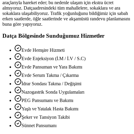
araçlarıyla hareket eder; bu nedenle ulaşım için ekstra ücret
almıyoruz.
Datça
adresindeki tüm mahallelere, sokaklara ve ara
sokaklara ulaşabiliyoruz. Trafik yoğunluğunu bildiğimiz için sabah
erken saatlerde, öğle saatlerinde ve akşamüstü randevu planlamasını
buna göre yapıyoruz.
Datça
Bölgesinde Sunduğumuz Hizmetler
Evde Hemşire Hizmeti
Evde Enjeksiyon (İ.M / İ.V / S.C)
Evde Pansuman ve Yara Bakımı
Evde Serum Takma / Çıkarma
İdrar Sondası Takma / Değişimi
Nazogastrik Sonda Uygulamaları
PEG Pansumanı ve Bakımı
Yaşlı ve Yatalak Hasta Bakımı
Şeker ve Tansiyon Takibi
Sünnet Pansumanı