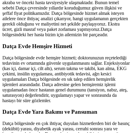
akraba ve önceki hasta tavsiyesiyle ulaşmaktadır. Bunun temel
sebebi
Datça
çevresinde yıllardır koruduğumuz güven ilişkisi ve
şeffaf fiyat politikamızdır.
Datça
bölgesinde hizmet almak isteyen
ailelere önce ihtiyaç analizi çıkarıyor, hangi uygulamanın gerçekten
gerekli olduğunu ve maliyetini net şekilde paylaşıyoruz. Ekstra
ücret, gizli masraf veya paket zorlaması yapmıyoruz.
Datça
bölgesindeki her hasta bizim için ailemizin bir parçasıdır.
Datça
Evde Hemşire Hizmeti
Datça
bölgesinde evde hemşire hizmeti; doktorunuzun reçetelediği
tedavinin ev ortamında güvenle uygulanmasını sağlar. Enjeksiyonlar
(kas içi, damar içi, cilt altı), serum takma ve takibi, kan alma, EKG
çekimi, insülin uygulaması, antibiyotik tedavisi, ağrı kesici
uygulamaları
Datça
bölgesinde en sık talep edilen hemşirelik
işlemleri arasındadır.
Datça
adresine gelen hemşiremiz işlemi
uygulamadan önce hastanın genel durumunu (tansiyon, nabız, ateş,
saturasyon) değerlendirir, uygulamayı yapar ve sonrasında da
hastayı bir süre gözlemler.
Datça
Evde Yara Bakımı ve Pansuman
Datça
bölgesinde en çok ihtiyaç duyulan hizmetlerden biri de basınç
(dekübit) yarası, diyabetik ayak yarası, cerrahi sonrası yara ve