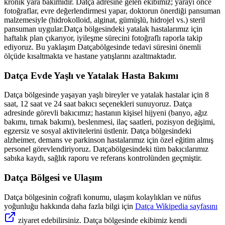
kronik yara bakımıdır.
Datça
adresine gelen ekibimiz; yarayı önce
fotoğraflar, evre değerlendirmesi yapar, doktorun önerdiği pansuman
malzemesiyle (hidrokolloid, alginat, gümüşlü, hidrojel vs.) steril
pansuman uygular.
Datça
bölgesindeki yatalak hastalarımız için
haftalık plan çıkarıyor, iyileşme sürecini fotoğraflı raporla takip
ediyoruz. Bu yaklaşım
Datça
bölgesinde tedavi süresini önemli
ölçüde kısaltmakta ve hastane yatışlarını azaltmaktadır.
Datça
Evde Yaşlı ve Yatalak Hasta Bakımı
Datça
bölgesinde yaşayan yaşlı bireyler ve yatalak hastalar için 8
saat, 12 saat ve 24 saat bakıcı seçenekleri sunuyoruz.
Datça
adresinde görevli bakıcımız; hastanın kişisel hijyeni (banyo, ağız
bakımı, tırnak bakımı), beslenmesi, ilaç saatleri, pozisyon değişimi,
egzersiz ve sosyal aktivitelerini üstlenir.
Datça
bölgesindeki
alzheimer, demans ve parkinson hastalarımız için özel eğitim almış
personel görevlendiriyoruz.
Datça
bölgesindeki tüm bakıcılarımız
sabıka kaydı, sağlık raporu ve referans kontrolünden geçmiştir.
Datça
Bölgesi ve Ulaşım
Datça
bölgesinin coğrafi konumu, ulaşım kolaylıkları ve nüfus
yoğunluğu hakkında daha fazla bilgi için
Datça
Wikipedia sayfasını
ziyaret edebilirsiniz.
Datça
bölgesinde ekibimiz kendi