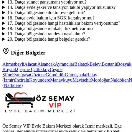
13
.
Datça sünnet pansumanı yapılıyor mu?
14
.
Datça evde şeker ve tansiyon takibi yapıyor musunuz?
15
.
Datça bölgesinde doktor eve gelir mi?
16
.
Datça evde bakım için SGK karşılıyor mu?
17
.
Datça bölgesinde hangi hastalıklara bakım veriyorsunuz?
18
.
Datça bölgesinde refakatçi hizmeti var mı?
19
.
Datça bölgesinde randevu nasıl alınır?
20
.
Datça bölgesinde hangi belgeler gerekir?
Diğer Bölgeler
Ahmetbeyli
Alaçatı
Alsancak
Ayrancılar
Balatçık
Belevi
Bostanlı
Bozyak
Boyalık
Çeşme Çiftlikköy
Çeşme
Şifne
Eşrefpaşa
Göztepe
Gümüldür
Gümüşpala
Hatay
(İzmir)
İnciraltı
Koyundere
Manavkuyu
Mavişehir
Mordoğan
Naldöken
N
(Narlıdere)
Öz Semay VIP Evde Bakım Merkezi olarak İzmir merkezli, Ege
bölgesi genelinde profesyonel evde sağlık ve hemşirelik hizmeti