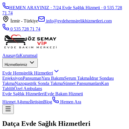
HEMEN ARAYINIZ · 7/24 Evde Sağlık Hizmeti ·
0 535 728
71 74
İzmir - Türkiye
info@evdehemsirelikhizmetleri.com
0 535 728 71 74
Anasayfa
Kurumsal
Hizmetlerimiz
Evde Hemşirelik Hizmetleri
Enjeksiyon
Pansuman
Yara Bakımı
Serum Takma
İdrar Sondası
Takma
Nazogastrik Sonda Takma
Sünnet Pansumanları
Kan
Tahlili
Özel Ambulans
Evde Sağlık Hizmetleri
Evde Bakım Hizmeti
Hizmet Ağımız
İletişim
Blog
Hemen Ara
Datça Evde Sağlık Hizmetleri