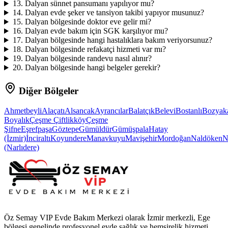
13
.
Dalyan sünnet pansumanı yapılıyor mu?
14
.
Dalyan evde şeker ve tansiyon takibi yapıyor musunuz?
15
.
Dalyan bölgesinde doktor eve gelir mi?
16
.
Dalyan evde bakım için SGK karşılıyor mu?
17
.
Dalyan bölgesinde hangi hastalıklara bakım veriyorsunuz?
18
.
Dalyan bölgesinde refakatçi hizmeti var mı?
19
.
Dalyan bölgesinde randevu nasıl alınır?
20
.
Dalyan bölgesinde hangi belgeler gerekir?
Diğer Bölgeler
Ahmetbeyli
Alaçatı
Alsancak
Ayrancılar
Balatçık
Belevi
Bostanlı
Bozyak
Boyalık
Çeşme Çiftlikköy
Çeşme
Şifne
Eşrefpaşa
Göztepe
Gümüldür
Gümüşpala
Hatay
(İzmir)
İnciraltı
Koyundere
Manavkuyu
Mavişehir
Mordoğan
Naldöken
N
(Narlıdere)
Öz Semay VIP Evde Bakım Merkezi olarak İzmir merkezli, Ege
bölgesi genelinde profesyonel evde sağlık ve hemşirelik hizmeti