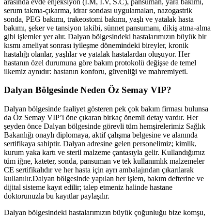
arasında evde enjeksiyon (İ.M, İ.V, S.C), pansuman, yara bakımı,
serum takma-çıkarma, idrar sondası uygulamaları, nazogastrik
sonda, PEG bakımı, trakeostomi bakımı, yaşlı ve yatalak hasta
bakımı, şeker ve tansiyon takibi, sünnet pansumanı, dikiş atma-alma
gibi işlemler yer alır.
Dalyan
bölgesindeki hastalarımızın büyük bir
kısmı ameliyat sonrası iyileşme dönemindeki bireyler, kronik
hastalığı olanlar, yaşlılar ve yatalak hastalardan oluşuyor. Her
hastanın özel durumuna göre bakım protokolü değişse de temel
ilkemiz aynıdır: hastanın konforu, güvenliği ve mahremiyeti.
Dalyan
Bölgesinde Neden Öz Semay VIP?
Dalyan
bölgesinde faaliyet gösteren pek çok bakım firması bulunsa
da Öz Semay VIP’i öne çıkaran birkaç önemli detay vardır. Her
şeyden önce
Dalyan
bölgesinde görevli tüm hemşirelerimiz Sağlık
Bakanlığı onaylı diplomaya, aktif çalışma belgesine ve alanında
sertifikaya sahiptir.
Dalyan
adresine gelen personelimiz; kimlik,
kurum yaka kartı ve steril malzeme çantasıyla gelir. Kullandığımız
tüm iğne, kateter, sonda, pansuman ve tek kullanımlık malzemeler
CE sertifikalıdır ve her hasta için ayrı ambalajından çıkarılarak
kullanılır.
Dalyan
bölgesinde yapılan her işlem, bakım defterine ve
dijital sisteme kayıt edilir; talep etmeniz halinde hastane
doktorunuzla bu kayıtlar paylaşılır.
Dalyan
bölgesindeki hastalarımızın büyük çoğunluğu bize komşu,