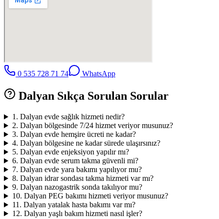
0 535 728 71 74
WhatsApp
Dalyan
Sıkça Sorulan Sorular
1
.
Dalyan evde sağlık hizmeti nedir?
2
.
Dalyan bölgesinde 7/24 hizmet veriyor musunuz?
3
.
Dalyan evde hemşire ücreti ne kadar?
4
.
Dalyan bölgesine ne kadar sürede ulaşırsınız?
5
.
Dalyan evde enjeksiyon yapılır mı?
6
.
Dalyan evde serum takma güvenli mi?
7
.
Dalyan evde yara bakımı yapılıyor mu?
8
.
Dalyan idrar sondası takma hizmeti var mı?
9
.
Dalyan nazogastrik sonda takılıyor mu?
10
.
Dalyan PEG bakımı hizmeti veriyor musunuz?
11
.
Dalyan yatalak hasta bakımı var mı?
12
.
Dalyan yaşlı bakım hizmeti nasıl işler?