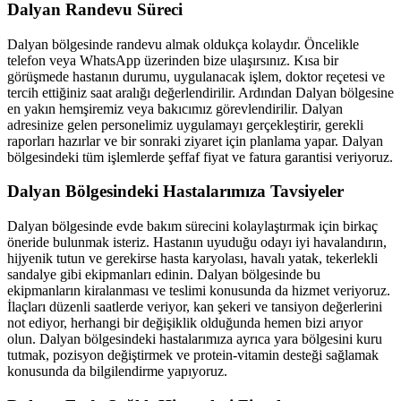
Dalyan
Randevu Süreci
Dalyan
bölgesinde randevu almak oldukça kolaydır. Öncelikle
telefon veya WhatsApp üzerinden bize ulaşırsınız. Kısa bir
görüşmede hastanın durumu, uygulanacak işlem, doktor reçetesi ve
tercih ettiğiniz saat aralığı değerlendirilir. Ardından
Dalyan
bölgesine
en yakın hemşiremiz veya bakıcımız görevlendirilir.
Dalyan
adresinize gelen personelimiz uygulamayı gerçekleştirir, gerekli
raporları hazırlar ve bir sonraki ziyaret için planlama yapar.
Dalyan
bölgesindeki tüm işlemlerde şeffaf fiyat ve fatura garantisi veriyoruz.
Dalyan
Bölgesindeki Hastalarımıza Tavsiyeler
Dalyan
bölgesinde evde bakım sürecini kolaylaştırmak için birkaç
öneride bulunmak isteriz. Hastanın uyuduğu odayı iyi havalandırın,
hijyenik tutun ve gerekirse hasta karyolası, havalı yatak, tekerlekli
sandalye gibi ekipmanları edinin.
Dalyan
bölgesinde bu
ekipmanların kiralanması ve teslimi konusunda da hizmet veriyoruz.
İlaçları düzenli saatlerde veriyor, kan şekeri ve tansiyon değerlerini
not ediyor, herhangi bir değişiklik olduğunda hemen bizi arıyor
olun.
Dalyan
bölgesindeki hastalarımıza ayrıca yara bölgesini kuru
tutmak, pozisyon değiştirmek ve protein-vitamin desteği sağlamak
konusunda da bilgilendirme yapıyoruz.