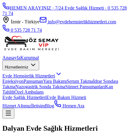
HEMEN ARAYINIZ · 7/24 Evde Sağlık Hizmeti ·
0 535 728
71 74
İzmir - Türkiye
info@evdehemsirelikhizmetleri.com
0 535 728 71 74
Anasayfa
Kurumsal
Hizmetlerimiz
Evde Hemşirelik Hizmetleri
Enjeksiyon
Pansuman
Yara Bakımı
Serum Takma
İdrar Sondası
Takma
Nazogastrik Sonda Takma
Sünnet Pansumanları
Kan
Tahlili
Özel Ambulans
Evde Sağlık Hizmetleri
Evde Bakım Hizmeti
Hizmet Ağımız
İletişim
Blog
Hemen Ara
Dalyan Evde Sağlık Hizmetleri