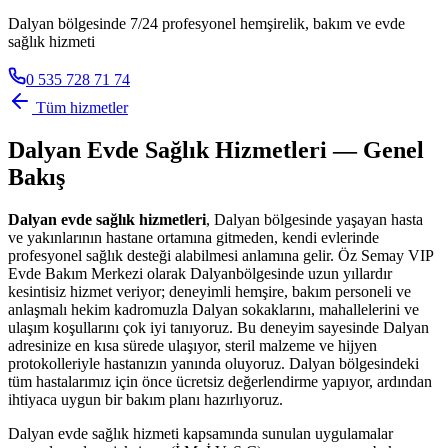
Dalyan bölgesinde 7/24 profesyonel hemşirelik, bakım ve evde
sağlık hizmeti
0 535 728 71 74
Tüm hizmetler
Dalyan
Evde Sağlık Hizmetleri — Genel
Bakış
Dalyan
evde sağlık hizmetleri
,
Dalyan
bölgesinde yaşayan hasta
ve yakınlarının hastane ortamına gitmeden, kendi evlerinde
profesyonel sağlık desteği alabilmesi anlamına gelir. Öz Semay VIP
Evde Bakım Merkezi olarak
Dalyan
bölgesinde uzun yıllardır
kesintisiz hizmet veriyor; deneyimli hemşire, bakım personeli ve
anlaşmalı hekim kadromuzla
Dalyan
sokaklarını, mahallelerini ve
ulaşım koşullarını çok iyi tanıyoruz. Bu deneyim sayesinde
Dalyan
adresinize en kısa sürede ulaşıyor, steril malzeme ve hijyen
protokolleriyle hastanızın yanında oluyoruz.
Dalyan
bölgesindeki
tüm hastalarımız için önce ücretsiz değerlendirme yapıyor, ardından
ihtiyaca uygun bir bakım planı hazırlıyoruz.
Dalyan
evde sağlık hizmeti kapsamında sunulan uygulamalar