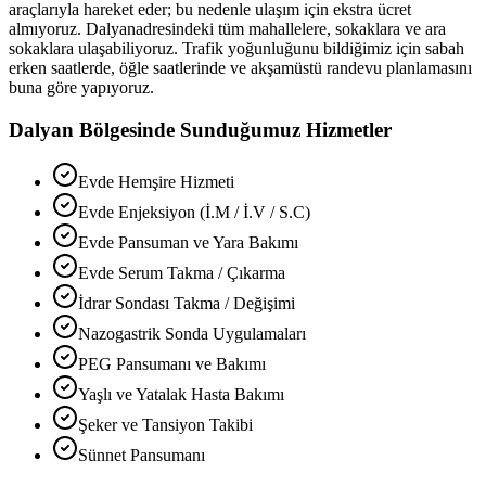
araçlarıyla hareket eder; bu nedenle ulaşım için ekstra ücret
almıyoruz.
Dalyan
adresindeki tüm mahallelere, sokaklara ve ara
sokaklara ulaşabiliyoruz. Trafik yoğunluğunu bildiğimiz için sabah
erken saatlerde, öğle saatlerinde ve akşamüstü randevu planlamasını
buna göre yapıyoruz.
Dalyan
Bölgesinde Sunduğumuz Hizmetler
Evde Hemşire Hizmeti
Evde Enjeksiyon (İ.M / İ.V / S.C)
Evde Pansuman ve Yara Bakımı
Evde Serum Takma / Çıkarma
İdrar Sondası Takma / Değişimi
Nazogastrik Sonda Uygulamaları
PEG Pansumanı ve Bakımı
Yaşlı ve Yatalak Hasta Bakımı
Şeker ve Tansiyon Takibi
Sünnet Pansumanı