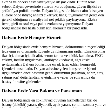
akraba ve önceki hasta tavsiyesiyle ulaşmaktadır. Bunun temel
sebebi
Dalyan
çevresinde yıllardır koruduğumuz güven ilişkisi ve
şeffaf fiyat politikamızdır.
Dalyan
bölgesinde hizmet almak isteyen
ailelere önce ihtiyaç analizi çıkarıyor, hangi uygulamanın gerçekten
gerekli olduğunu ve maliyetini net şekilde paylaşıyoruz. Ekstra
ücret, gizli masraf veya paket zorlaması yapmıyoruz.
Dalyan
bölgesindeki her hasta bizim için ailemizin bir parçasıdır.
Dalyan
Evde Hemşire Hizmeti
Dalyan
bölgesinde evde hemşire hizmeti; doktorunuzun reçetelediği
tedavinin ev ortamında güvenle uygulanmasını sağlar. Enjeksiyonlar
(kas içi, damar içi, cilt altı), serum takma ve takibi, kan alma, EKG
çekimi, insülin uygulaması, antibiyotik tedavisi, ağrı kesici
uygulamaları
Dalyan
bölgesinde en sık talep edilen hemşirelik
işlemleri arasındadır.
Dalyan
adresine gelen hemşiremiz işlemi
uygulamadan önce hastanın genel durumunu (tansiyon, nabız, ateş,
saturasyon) değerlendirir, uygulamayı yapar ve sonrasında da
hastayı bir süre gözlemler.
Dalyan
Evde Yara Bakımı ve Pansuman
Dalyan
bölgesinde en çok ihtiyaç duyulan hizmetlerden biri de
basınç (dekübit) yarası, diyabetik ayak yarası, cerrahi sonrası yara ve