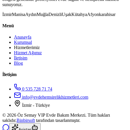
sunuyoruz.
İzmir
Manisa
Aydın
Muğla
Denizli
Uşak
Kütahya
Afyonkarahisar
Menü
Anasayfa
Kurumsal
Hizmetlerimiz
Hizmet Ağımız
İletişim
Blog
İletişim
0 535 728 71 74
info@evdehemsirelikhizmetleri.com
İzmir - Türkiye
©
2026
Öz Semay VIP Evde Bakım Merkezi. Tüm hakları
saklıdır.
Binbirsoft
tarafından tasarlanmıştır.
Asistan