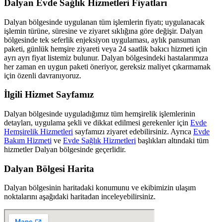
Dalyan
Evde Sağlık Hizmetleri Fiyatları
Dalyan
bölgesinde uygulanan tüm işlemlerin fiyatı; uygulanacak
işlemin türüne, süresine ve ziyaret sıklığına göre değişir.
Dalyan
bölgesinde tek seferlik enjeksiyon uygulaması, aylık pansuman
paketi, günlük hemşire ziyareti veya 24 saatlik bakıcı hizmeti için
ayrı ayrı fiyat listemiz bulunur.
Dalyan
bölgesindeki hastalarımıza
her zaman en uygun paketi öneriyor, gereksiz maliyet çıkarmamak
için özenli davranıyoruz.
İlgili Hizmet Sayfamız
Dalyan
bölgesinde uyguladığımız tüm hemşirelik işlemlerinin
detayları, uygulama şekli ve dikkat edilmesi gerekenler için
Evde
Hemşirelik Hizmetleri
sayfamızı ziyaret edebilirsiniz. Ayrıca
Evde
Bakım Hizmeti
ve
Evde Sağlık Hizmetleri
başlıkları altındaki tüm
hizmetler
Dalyan
bölgesinde geçerlidir.
Dalyan
Bölgesi Harita
Dalyan
bölgesinin haritadaki konumunu ve ekibimizin ulaşım
noktalarını aşağıdaki haritadan inceleyebilirsiniz.