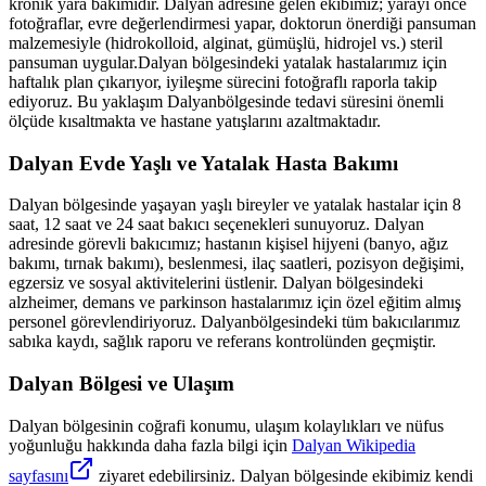
kronik yara bakımıdır.
Dalyan
adresine gelen ekibimiz; yarayı önce
fotoğraflar, evre değerlendirmesi yapar, doktorun önerdiği pansuman
malzemesiyle (hidrokolloid, alginat, gümüşlü, hidrojel vs.) steril
pansuman uygular.
Dalyan
bölgesindeki yatalak hastalarımız için
haftalık plan çıkarıyor, iyileşme sürecini fotoğraflı raporla takip
ediyoruz. Bu yaklaşım
Dalyan
bölgesinde tedavi süresini önemli
ölçüde kısaltmakta ve hastane yatışlarını azaltmaktadır.
Dalyan
Evde Yaşlı ve Yatalak Hasta Bakımı
Dalyan
bölgesinde yaşayan yaşlı bireyler ve yatalak hastalar için 8
saat, 12 saat ve 24 saat bakıcı seçenekleri sunuyoruz.
Dalyan
adresinde görevli bakıcımız; hastanın kişisel hijyeni (banyo, ağız
bakımı, tırnak bakımı), beslenmesi, ilaç saatleri, pozisyon değişimi,
egzersiz ve sosyal aktivitelerini üstlenir.
Dalyan
bölgesindeki
alzheimer, demans ve parkinson hastalarımız için özel eğitim almış
personel görevlendiriyoruz.
Dalyan
bölgesindeki tüm bakıcılarımız
sabıka kaydı, sağlık raporu ve referans kontrolünden geçmiştir.
Dalyan
Bölgesi ve Ulaşım
Dalyan
bölgesinin coğrafi konumu, ulaşım kolaylıkları ve nüfus
yoğunluğu hakkında daha fazla bilgi için
Dalyan
Wikipedia
sayfasını
ziyaret edebilirsiniz.
Dalyan
bölgesinde ekibimiz kendi