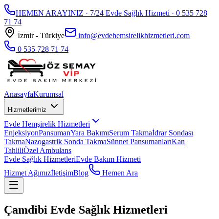
HEMEN ARAYINIZ · 7/24 Evde Sağlık Hizmeti ·
0 535 728
71 74
İzmir - Türkiye
info@evdehemsirelikhizmetleri.com
0 535 728 71 74
Anasayfa
Kurumsal
Hizmetlerimiz
Evde Hemşirelik Hizmetleri
Enjeksiyon
Pansuman
Yara Bakımı
Serum Takma
İdrar Sondası
Takma
Nazogastrik Sonda Takma
Sünnet Pansumanları
Kan
Tahlili
Özel Ambulans
Evde Sağlık Hizmetleri
Evde Bakım Hizmeti
Hizmet Ağımız
İletişim
Blog
Hemen Ara
Çamdibi Evde Sağlık Hizmetleri