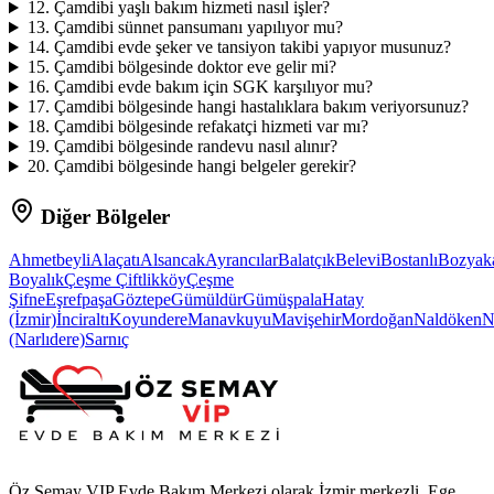
12
.
Çamdibi yaşlı bakım hizmeti nasıl işler?
13
.
Çamdibi sünnet pansumanı yapılıyor mu?
14
.
Çamdibi evde şeker ve tansiyon takibi yapıyor musunuz?
15
.
Çamdibi bölgesinde doktor eve gelir mi?
16
.
Çamdibi evde bakım için SGK karşılıyor mu?
17
.
Çamdibi bölgesinde hangi hastalıklara bakım veriyorsunuz?
18
.
Çamdibi bölgesinde refakatçi hizmeti var mı?
19
.
Çamdibi bölgesinde randevu nasıl alınır?
20
.
Çamdibi bölgesinde hangi belgeler gerekir?
Diğer Bölgeler
Ahmetbeyli
Alaçatı
Alsancak
Ayrancılar
Balatçık
Belevi
Bostanlı
Bozyak
Boyalık
Çeşme Çiftlikköy
Çeşme
Şifne
Eşrefpaşa
Göztepe
Gümüldür
Gümüşpala
Hatay
(İzmir)
İnciraltı
Koyundere
Manavkuyu
Mavişehir
Mordoğan
Naldöken
N
(Narlıdere)
Sarnıç
Öz Semay VIP Evde Bakım Merkezi olarak İzmir merkezli, Ege