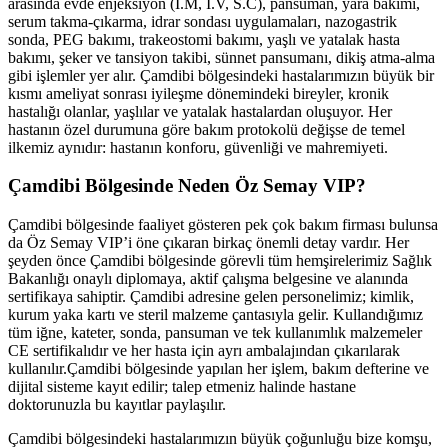
arasında evde enjeksiyon (İ.M, İ.V, S.C), pansuman, yara bakımı,
serum takma-çıkarma, idrar sondası uygulamaları, nazogastrik
sonda, PEG bakımı, trakeostomi bakımı, yaşlı ve yatalak hasta
bakımı, şeker ve tansiyon takibi, sünnet pansumanı, dikiş atma-alma
gibi işlemler yer alır.
Çamdibi
bölgesindeki hastalarımızın büyük bir
kısmı ameliyat sonrası iyileşme dönemindeki bireyler, kronik
hastalığı olanlar, yaşlılar ve yatalak hastalardan oluşuyor. Her
hastanın özel durumuna göre bakım protokolü değişse de temel
ilkemiz aynıdır: hastanın konforu, güvenliği ve mahremiyeti.
Çamdibi
Bölgesinde Neden Öz Semay VIP?
Çamdibi
bölgesinde faaliyet gösteren pek çok bakım firması bulunsa
da Öz Semay VIP’i öne çıkaran birkaç önemli detay vardır. Her
şeyden önce
Çamdibi
bölgesinde görevli tüm hemşirelerimiz Sağlık
Bakanlığı onaylı diplomaya, aktif çalışma belgesine ve alanında
sertifikaya sahiptir.
Çamdibi
adresine gelen personelimiz; kimlik,
kurum yaka kartı ve steril malzeme çantasıyla gelir. Kullandığımız
tüm iğne, kateter, sonda, pansuman ve tek kullanımlık malzemeler
CE sertifikalıdır ve her hasta için ayrı ambalajından çıkarılarak
kullanılır.
Çamdibi
bölgesinde yapılan her işlem, bakım defterine ve
dijital sisteme kayıt edilir; talep etmeniz halinde hastane
doktorunuzla bu kayıtlar paylaşılır.
Çamdibi
bölgesindeki hastalarımızın büyük çoğunluğu bize komşu,