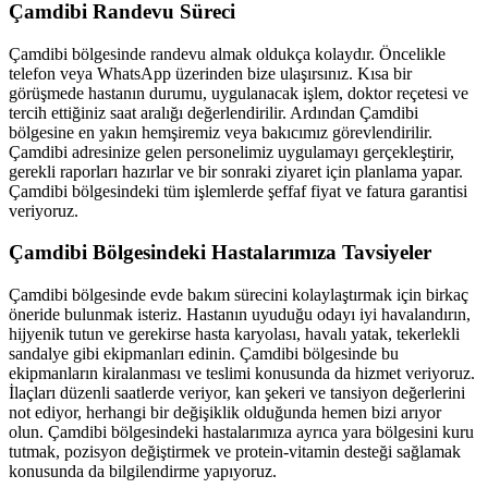
Çamdibi
Randevu Süreci
Çamdibi
bölgesinde randevu almak oldukça kolaydır. Öncelikle
telefon veya WhatsApp üzerinden bize ulaşırsınız. Kısa bir
görüşmede hastanın durumu, uygulanacak işlem, doktor reçetesi ve
tercih ettiğiniz saat aralığı değerlendirilir. Ardından
Çamdibi
bölgesine en yakın hemşiremiz veya bakıcımız görevlendirilir.
Çamdibi
adresinize gelen personelimiz uygulamayı gerçekleştirir,
gerekli raporları hazırlar ve bir sonraki ziyaret için planlama yapar.
Çamdibi
bölgesindeki tüm işlemlerde şeffaf fiyat ve fatura garantisi
veriyoruz.
Çamdibi
Bölgesindeki Hastalarımıza Tavsiyeler
Çamdibi
bölgesinde evde bakım sürecini kolaylaştırmak için birkaç
öneride bulunmak isteriz. Hastanın uyuduğu odayı iyi havalandırın,
hijyenik tutun ve gerekirse hasta karyolası, havalı yatak, tekerlekli
sandalye gibi ekipmanları edinin.
Çamdibi
bölgesinde bu
ekipmanların kiralanması ve teslimi konusunda da hizmet veriyoruz.
İlaçları düzenli saatlerde veriyor, kan şekeri ve tansiyon değerlerini
not ediyor, herhangi bir değişiklik olduğunda hemen bizi arıyor
olun.
Çamdibi
bölgesindeki hastalarımıza ayrıca yara bölgesini kuru
tutmak, pozisyon değiştirmek ve protein-vitamin desteği sağlamak
konusunda da bilgilendirme yapıyoruz.