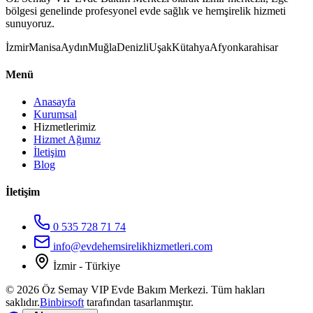
bölgesi genelinde profesyonel evde sağlık ve hemşirelik hizmeti
sunuyoruz.
İzmir
Manisa
Aydın
Muğla
Denizli
Uşak
Kütahya
Afyonkarahisar
Menü
Anasayfa
Kurumsal
Hizmetlerimiz
Hizmet Ağımız
İletişim
Blog
İletişim
0 535 728 71 74
info@evdehemsirelikhizmetleri.com
İzmir - Türkiye
©
2026
Öz Semay VIP Evde Bakım Merkezi. Tüm hakları
saklıdır.
Binbirsoft
tarafından tasarlanmıştır.