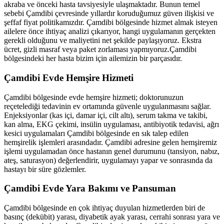
akraba ve önceki hasta tavsiyesiyle ulaşmaktadır. Bunun temel
sebebi
Çamdibi
çevresinde yıllardır koruduğumuz güven ilişkisi ve
şeffaf fiyat politikamızdır.
Çamdibi
bölgesinde hizmet almak isteyen
ailelere önce ihtiyaç analizi çıkarıyor, hangi uygulamanın gerçekten
gerekli olduğunu ve maliyetini net şekilde paylaşıyoruz. Ekstra
ücret, gizli masraf veya paket zorlaması yapmıyoruz.
Çamdibi
bölgesindeki her hasta bizim için ailemizin bir parçasıdır.
Çamdibi
Evde Hemşire Hizmeti
Çamdibi
bölgesinde evde hemşire hizmeti; doktorunuzun
reçetelediği tedavinin ev ortamında güvenle uygulanmasını sağlar.
Enjeksiyonlar (kas içi, damar içi, cilt altı), serum takma ve takibi,
kan alma, EKG çekimi, insülin uygulaması, antibiyotik tedavisi, ağrı
kesici uygulamaları
Çamdibi
bölgesinde en sık talep edilen
hemşirelik işlemleri arasındadır.
Çamdibi
adresine gelen hemşiremiz
işlemi uygulamadan önce hastanın genel durumunu (tansiyon, nabız,
ateş, saturasyon) değerlendirir, uygulamayı yapar ve sonrasında da
hastayı bir süre gözlemler.
Çamdibi
Evde Yara Bakımı ve Pansuman
Çamdibi
bölgesinde en çok ihtiyaç duyulan hizmetlerden biri de
basınç (dekübit) yarası, diyabetik ayak yarası, cerrahi sonrası yara ve