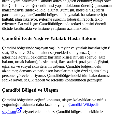
kronik yara bakımıdır.
Çamdibi
adresine gelen ekibimiz; yarayı önce
fotoğraflar, evre değerlendirmesi yapar, doktorun önerdiği pansuman
malzemesiyle (hidrokolloid, alginat, gümüşlü, hidrojel vs.) steril
pansuman uygular.
Çamdibi
bölgesindeki yatalak hastalarımız için
haftalık plan çıkarıyor, iyileşme sürecini fotoğraflı raporla takip
ediyoruz. Bu yaklaşım
Çamdibi
bölgesinde tedavi süresini önemli
ölçüde kısaltmakta ve hastane yatışlarını azaltmaktadır.
Çamdibi
Evde Yaşlı ve Yatalak Hasta Bakımı
Çamdibi
bölgesinde yaşayan yaşlı bireyler ve yatalak hastalar için 8
saat, 12 saat ve 24 saat bakıcı seçenekleri sunuyoruz.
Çamdibi
adresinde görevli bakıcımız; hastanın kişisel hijyeni (banyo, ağız
bakımı, tırnak bakımı), beslenmesi, ilaç saatleri, pozisyon değişimi,
egzersiz ve sosyal aktivitelerini üstlenir.
Çamdibi
bölgesindeki
alzheimer, demans ve parkinson hastalarımız için özel eğitim almış
personel görevlendiriyoruz.
Çamdibi
bölgesindeki tüm bakıcılarımız
sabıka kaydı, sağlık raporu ve referans kontrolünden geçmiştir.
Çamdibi
Bölgesi ve Ulaşım
Çamdibi
bölgesinin coğrafi konumu, ulaşım kolaylıkları ve nüfus
yoğunluğu hakkında daha fazla bilgi için
Çamdibi
Wikipedia
sayfasını
ziyaret edebilirsiniz.
Çamdibi
bölgesinde ekibimiz