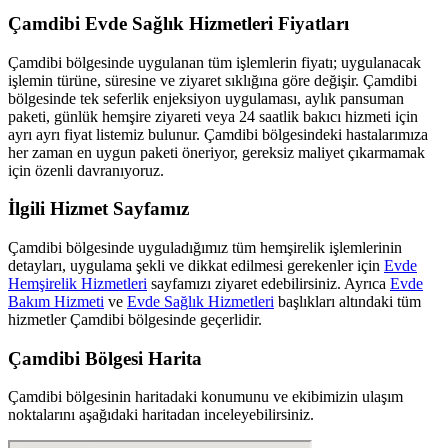
Çamdibi
Evde Sağlık Hizmetleri Fiyatları
Çamdibi
bölgesinde uygulanan tüm işlemlerin fiyatı; uygulanacak
işlemin türüne, süresine ve ziyaret sıklığına göre değişir.
Çamdibi
bölgesinde tek seferlik enjeksiyon uygulaması, aylık pansuman
paketi, günlük hemşire ziyareti veya 24 saatlik bakıcı hizmeti için
ayrı ayrı fiyat listemiz bulunur.
Çamdibi
bölgesindeki hastalarımıza
her zaman en uygun paketi öneriyor, gereksiz maliyet çıkarmamak
için özenli davranıyoruz.
İlgili Hizmet Sayfamız
Çamdibi
bölgesinde uyguladığımız tüm hemşirelik işlemlerinin
detayları, uygulama şekli ve dikkat edilmesi gerekenler için
Evde
Hemşirelik Hizmetleri
sayfamızı ziyaret edebilirsiniz. Ayrıca
Evde
Bakım Hizmeti
ve
Evde Sağlık Hizmetleri
başlıkları altındaki tüm
hizmetler
Çamdibi
bölgesinde geçerlidir.
Çamdibi
Bölgesi Harita
Çamdibi
bölgesinin haritadaki konumunu ve ekibimizin ulaşım
noktalarını aşağıdaki haritadan inceleyebilirsiniz.