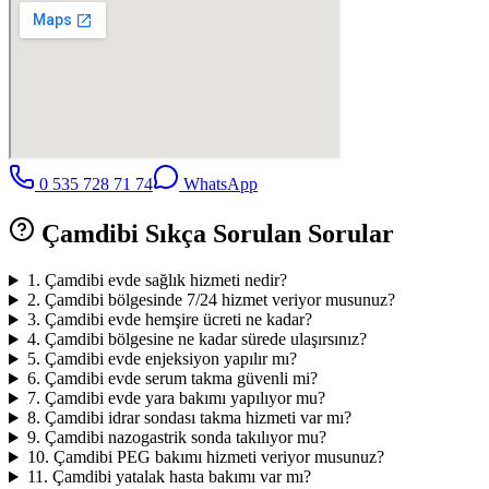
0 535 728 71 74
WhatsApp
Çamdibi
Sıkça Sorulan Sorular
1
.
Çamdibi evde sağlık hizmeti nedir?
2
.
Çamdibi bölgesinde 7/24 hizmet veriyor musunuz?
3
.
Çamdibi evde hemşire ücreti ne kadar?
4
.
Çamdibi bölgesine ne kadar sürede ulaşırsınız?
5
.
Çamdibi evde enjeksiyon yapılır mı?
6
.
Çamdibi evde serum takma güvenli mi?
7
.
Çamdibi evde yara bakımı yapılıyor mu?
8
.
Çamdibi idrar sondası takma hizmeti var mı?
9
.
Çamdibi nazogastrik sonda takılıyor mu?
10
.
Çamdibi PEG bakımı hizmeti veriyor musunuz?
11
.
Çamdibi yatalak hasta bakımı var mı?