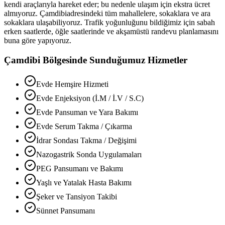
kendi araçlarıyla hareket eder; bu nedenle ulaşım için ekstra ücret
almıyoruz.
Çamdibi
adresindeki tüm mahallelere, sokaklara ve ara
sokaklara ulaşabiliyoruz. Trafik yoğunluğunu bildiğimiz için sabah
erken saatlerde, öğle saatlerinde ve akşamüstü randevu planlamasını
buna göre yapıyoruz.
Çamdibi
Bölgesinde Sunduğumuz Hizmetler
Evde Hemşire Hizmeti
Evde Enjeksiyon (İ.M / İ.V / S.C)
Evde Pansuman ve Yara Bakımı
Evde Serum Takma / Çıkarma
İdrar Sondası Takma / Değişimi
Nazogastrik Sonda Uygulamaları
PEG Pansumanı ve Bakımı
Yaşlı ve Yatalak Hasta Bakımı
Şeker ve Tansiyon Takibi
Sünnet Pansumanı