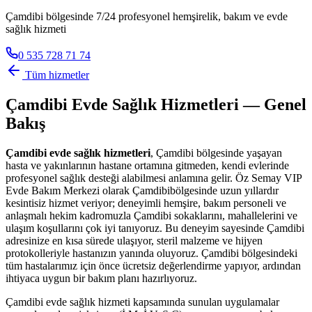
Çamdibi bölgesinde 7/24 profesyonel hemşirelik, bakım ve evde
sağlık hizmeti
0 535 728 71 74
Tüm hizmetler
Çamdibi
Evde Sağlık Hizmetleri — Genel
Bakış
Çamdibi
evde sağlık hizmetleri
,
Çamdibi
bölgesinde yaşayan
hasta ve yakınlarının hastane ortamına gitmeden, kendi evlerinde
profesyonel sağlık desteği alabilmesi anlamına gelir. Öz Semay VIP
Evde Bakım Merkezi olarak
Çamdibi
bölgesinde uzun yıllardır
kesintisiz hizmet veriyor; deneyimli hemşire, bakım personeli ve
anlaşmalı hekim kadromuzla
Çamdibi
sokaklarını, mahallelerini ve
ulaşım koşullarını çok iyi tanıyoruz. Bu deneyim sayesinde
Çamdibi
adresinize en kısa sürede ulaşıyor, steril malzeme ve hijyen
protokolleriyle hastanızın yanında oluyoruz.
Çamdibi
bölgesindeki
tüm hastalarımız için önce ücretsiz değerlendirme yapıyor, ardından
ihtiyaca uygun bir bakım planı hazırlıyoruz.
Çamdibi
evde sağlık hizmeti kapsamında sunulan uygulamalar