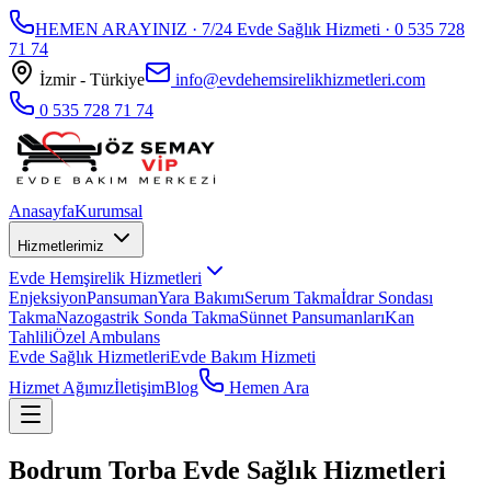
HEMEN ARAYINIZ · 7/24 Evde Sağlık Hizmeti ·
0 535 728
71 74
İzmir - Türkiye
info@evdehemsirelikhizmetleri.com
0 535 728 71 74
Anasayfa
Kurumsal
Hizmetlerimiz
Evde Hemşirelik Hizmetleri
Enjeksiyon
Pansuman
Yara Bakımı
Serum Takma
İdrar Sondası
Takma
Nazogastrik Sonda Takma
Sünnet Pansumanları
Kan
Tahlili
Özel Ambulans
Evde Sağlık Hizmetleri
Evde Bakım Hizmeti
Hizmet Ağımız
İletişim
Blog
Hemen Ara
Bodrum Torba Evde Sağlık Hizmetleri