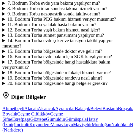
7
.
Bodrum Torba evde yara bakımı yapılıyor mu?
8
.
Bodrum Torba idrar sondası takma hizmeti var mı?
9
.
Bodrum Torba nazogastrik sonda takılıyor mu?
10
.
Bodrum Torba PEG bakımı hizmeti veriyor musunuz?
11
.
Bodrum Torba yatalak hasta bakımı var mı?
12
.
Bodrum Torba yaşlı bakım hizmeti nasıl işler?
13
.
Bodrum Torba sünnet pansumanı yapılıyor mu?
14
.
Bodrum Torba evde şeker ve tansiyon takibi yapıyor
musunuz?
15
.
Bodrum Torba bölgesinde doktor eve gelir mi?
16
.
Bodrum Torba evde bakım için SGK karşılıyor mu?
17
.
Bodrum Torba bölgesinde hangi hastalıklara bakım
veriyorsunuz?
18
.
Bodrum Torba bölgesinde refakatçi hizmeti var mı?
19
.
Bodrum Torba bölgesinde randevu nasıl alınır?
20
.
Bodrum Torba bölgesinde hangi belgeler gerekir?
Diğer Bölgeler
Ahmetbeyli
Alaçatı
Alsancak
Ayrancılar
Balatçık
Belevi
Bostanlı
Bozyak
Boyalık
Çeşme Çiftlikköy
Çeşme
Şifne
Eşrefpaşa
Göztepe
Gümüldür
Gümüşpala
Hatay
(İzmir)
İnciraltı
Koyundere
Manavkuyu
Mavişehir
Mordoğan
Naldöken
N
(Narlıdere)