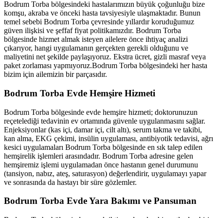
Bodrum Torba
bölgesindeki hastalarımızın büyük çoğunluğu bize
komşu, akraba ve önceki hasta tavsiyesiyle ulaşmaktadır. Bunun
temel sebebi
Bodrum Torba
çevresinde yıllardır koruduğumuz
güven ilişkisi ve şeffaf fiyat politikamızdır.
Bodrum Torba
bölgesinde hizmet almak isteyen ailelere önce ihtiyaç analizi
çıkarıyor, hangi uygulamanın gerçekten gerekli olduğunu ve
maliyetini net şekilde paylaşıyoruz. Ekstra ücret, gizli masraf veya
paket zorlaması yapmıyoruz.
Bodrum Torba
bölgesindeki her hasta
bizim için ailemizin bir parçasıdır.
Bodrum Torba
Evde Hemşire Hizmeti
Bodrum Torba
bölgesinde evde hemşire hizmeti; doktorunuzun
reçetelediği tedavinin ev ortamında güvenle uygulanmasını sağlar.
Enjeksiyonlar (kas içi, damar içi, cilt altı), serum takma ve takibi,
kan alma, EKG çekimi, insülin uygulaması, antibiyotik tedavisi, ağrı
kesici uygulamaları
Bodrum Torba
bölgesinde en sık talep edilen
hemşirelik işlemleri arasındadır.
Bodrum Torba
adresine gelen
hemşiremiz işlemi uygulamadan önce hastanın genel durumunu
(tansiyon, nabız, ateş, saturasyon) değerlendirir, uygulamayı yapar
ve sonrasında da hastayı bir süre gözlemler.
Bodrum Torba
Evde Yara Bakımı ve Pansuman