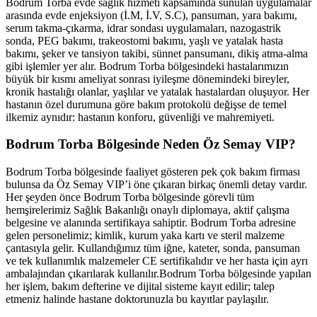
Bodrum Torba
evde sağlık hizmeti kapsamında sunulan uygulamalar
arasında evde enjeksiyon (İ.M, İ.V, S.C), pansuman, yara bakımı,
serum takma-çıkarma, idrar sondası uygulamaları, nazogastrik
sonda, PEG bakımı, trakeostomi bakımı, yaşlı ve yatalak hasta
bakımı, şeker ve tansiyon takibi, sünnet pansumanı, dikiş atma-alma
gibi işlemler yer alır.
Bodrum Torba
bölgesindeki hastalarımızın
büyük bir kısmı ameliyat sonrası iyileşme dönemindeki bireyler,
kronik hastalığı olanlar, yaşlılar ve yatalak hastalardan oluşuyor. Her
hastanın özel durumuna göre bakım protokolü değişse de temel
ilkemiz aynıdır: hastanın konforu, güvenliği ve mahremiyeti.
Bodrum Torba
Bölgesinde Neden Öz Semay VIP?
Bodrum Torba
bölgesinde faaliyet gösteren pek çok bakım firması
bulunsa da Öz Semay VIP’i öne çıkaran birkaç önemli detay vardır.
Her şeyden önce
Bodrum Torba
bölgesinde görevli tüm
hemşirelerimiz Sağlık Bakanlığı onaylı diplomaya, aktif çalışma
belgesine ve alanında sertifikaya sahiptir.
Bodrum Torba
adresine
gelen personelimiz; kimlik, kurum yaka kartı ve steril malzeme
çantasıyla gelir. Kullandığımız tüm iğne, kateter, sonda, pansuman
ve tek kullanımlık malzemeler CE sertifikalıdır ve her hasta için ayrı
ambalajından çıkarılarak kullanılır.
Bodrum Torba
bölgesinde yapılan
her işlem, bakım defterine ve dijital sisteme kayıt edilir; talep
etmeniz halinde hastane doktorunuzla bu kayıtlar paylaşılır.