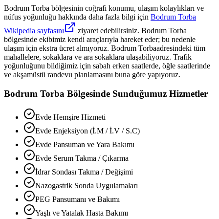
Bodrum Torba
bölgesinin coğrafi konumu, ulaşım kolaylıkları ve
nüfus yoğunluğu hakkında daha fazla bilgi için
Bodrum Torba
Wikipedia sayfasını
ziyaret edebilirsiniz.
Bodrum Torba
bölgesinde ekibimiz kendi araçlarıyla hareket eder; bu nedenle
ulaşım için ekstra ücret almıyoruz.
Bodrum Torba
adresindeki tüm
mahallelere, sokaklara ve ara sokaklara ulaşabiliyoruz. Trafik
yoğunluğunu bildiğimiz için sabah erken saatlerde, öğle saatlerinde
ve akşamüstü randevu planlamasını buna göre yapıyoruz.
Bodrum Torba
Bölgesinde Sunduğumuz Hizmetler
Evde Hemşire Hizmeti
Evde Enjeksiyon (İ.M / İ.V / S.C)
Evde Pansuman ve Yara Bakımı
Evde Serum Takma / Çıkarma
İdrar Sondası Takma / Değişimi
Nazogastrik Sonda Uygulamaları
PEG Pansumanı ve Bakımı
Yaşlı ve Yatalak Hasta Bakımı