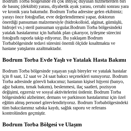
Bodrum Torba
bölgesinde en çok ihtiyaç duyulan hizmetlerden biri
de basınç (dekübit) yarası, diyabetik ayak yarası, cerrahi sonrası yara
ve kronik yara bakımıdır.
Bodrum Torba
adresine gelen ekibimiz;
yarayı önce fotoğraflar, evre değerlendirmesi yapar, doktorun
önerdiği pansuman malzemesiyle (hidrokolloid, alginat, gümüşlü,
hidrojel vs.) steril pansuman uygular.
Bodrum Torba
bölgesindeki
yatalak hastalarımız için haftalık plan çıkarıyor, iyileşme sürecini
fotoğraflı raporla takip ediyoruz. Bu yaklaşım
Bodrum
Torba
bölgesinde tedavi süresini önemli ölçüde kısaltmakta ve
hastane yatışlarını azaltmaktadır.
Bodrum Torba
Evde Yaşlı ve Yatalak Hasta Bakımı
Bodrum Torba
bölgesinde yaşayan yaşlı bireyler ve yatalak hastalar
için 8 saat, 12 saat ve 24 saat bakıcı seçenekleri sunuyoruz.
Bodrum
Torba
adresinde görevli bakıcımız; hastanın kişisel hijyeni (banyo,
ağız bakımı, tırnak bakımı), beslenmesi, ilaç saatleri, pozisyon
değişimi, egzersiz ve sosyal aktivitelerini üstlenir.
Bodrum Torba
bölgesindeki alzheimer, demans ve parkinson hastalarımız için özel
eğitim almış personel görevlendiriyoruz.
Bodrum Torba
bölgesindeki
tüm bakıcılarımız sabıka kaydı, sağlık raporu ve referans
kontrolünden geçmiştir.
Bodrum Torba
Bölgesi ve Ulaşım