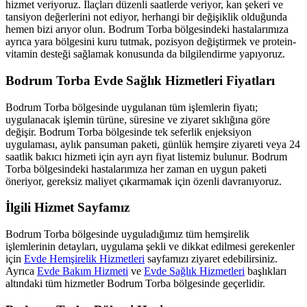
hizmet veriyoruz. İlaçları düzenli saatlerde veriyor, kan şekeri ve
tansiyon değerlerini not ediyor, herhangi bir değişiklik olduğunda
hemen bizi arıyor olun.
Bodrum Torba
bölgesindeki hastalarımıza
ayrıca yara bölgesini kuru tutmak, pozisyon değiştirmek ve protein-
vitamin desteği sağlamak konusunda da bilgilendirme yapıyoruz.
Bodrum Torba
Evde Sağlık Hizmetleri Fiyatları
Bodrum Torba
bölgesinde uygulanan tüm işlemlerin fiyatı;
uygulanacak işlemin türüne, süresine ve ziyaret sıklığına göre
değişir.
Bodrum Torba
bölgesinde tek seferlik enjeksiyon
uygulaması, aylık pansuman paketi, günlük hemşire ziyareti veya 24
saatlik bakıcı hizmeti için ayrı ayrı fiyat listemiz bulunur.
Bodrum
Torba
bölgesindeki hastalarımıza her zaman en uygun paketi
öneriyor, gereksiz maliyet çıkarmamak için özenli davranıyoruz.
İlgili Hizmet Sayfamız
Bodrum Torba
bölgesinde uyguladığımız tüm hemşirelik
işlemlerinin detayları, uygulama şekli ve dikkat edilmesi gerekenler
için
Evde Hemşirelik Hizmetleri
sayfamızı ziyaret edebilirsiniz.
Ayrıca
Evde Bakım Hizmeti
ve
Evde Sağlık Hizmetleri
başlıkları
altındaki tüm hizmetler
Bodrum Torba
bölgesinde geçerlidir.