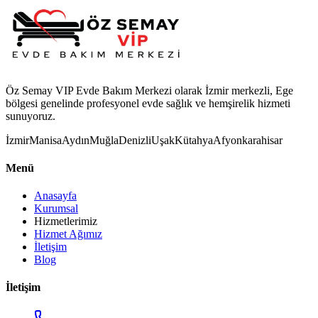
Öz Semay VIP Evde Bakım Merkezi olarak İzmir merkezli, Ege
bölgesi genelinde profesyonel evde sağlık ve hemşirelik hizmeti
sunuyoruz.
İzmir
Manisa
Aydın
Muğla
Denizli
Uşak
Kütahya
Afyonkarahisar
Menü
Anasayfa
Kurumsal
Hizmetlerimiz
Hizmet Ağımız
İletişim
Blog
İletişim