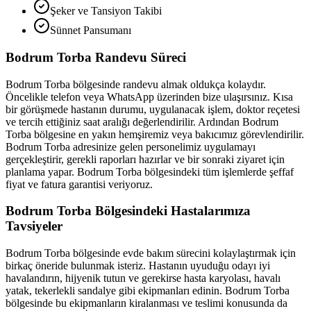
Şeker ve Tansiyon Takibi
Sünnet Pansumanı
Bodrum Torba
Randevu Süreci
Bodrum Torba
bölgesinde randevu almak oldukça kolaydır.
Öncelikle telefon veya WhatsApp üzerinden bize ulaşırsınız. Kısa
bir görüşmede hastanın durumu, uygulanacak işlem, doktor reçetesi
ve tercih ettiğiniz saat aralığı değerlendirilir. Ardından
Bodrum
Torba
bölgesine en yakın hemşiremiz veya bakıcımız görevlendirilir.
Bodrum Torba
adresinize gelen personelimiz uygulamayı
gerçekleştirir, gerekli raporları hazırlar ve bir sonraki ziyaret için
planlama yapar.
Bodrum Torba
bölgesindeki tüm işlemlerde şeffaf
fiyat ve fatura garantisi veriyoruz.
Bodrum Torba
Bölgesindeki Hastalarımıza
Tavsiyeler
Bodrum Torba
bölgesinde evde bakım sürecini kolaylaştırmak için
birkaç öneride bulunmak isteriz. Hastanın uyuduğu odayı iyi
havalandırın, hijyenik tutun ve gerekirse hasta karyolası, havalı
yatak, tekerlekli sandalye gibi ekipmanları edinin.
Bodrum Torba
bölgesinde bu ekipmanların kiralanması ve teslimi konusunda da