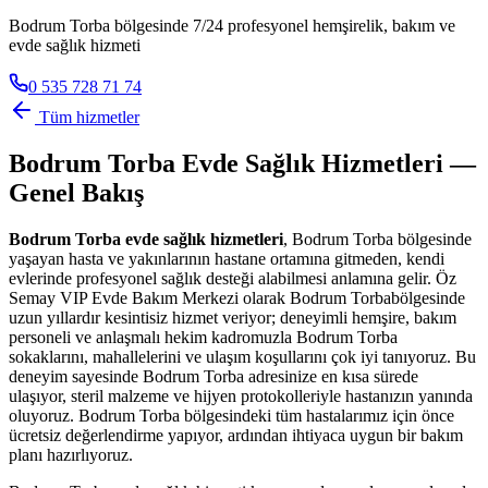
Bodrum Torba bölgesinde 7/24 profesyonel hemşirelik, bakım ve
evde sağlık hizmeti
0 535 728 71 74
Tüm hizmetler
Bodrum Torba
Evde Sağlık Hizmetleri —
Genel Bakış
Bodrum Torba
evde sağlık hizmetleri
,
Bodrum Torba
bölgesinde
yaşayan hasta ve yakınlarının hastane ortamına gitmeden, kendi
evlerinde profesyonel sağlık desteği alabilmesi anlamına gelir. Öz
Semay VIP Evde Bakım Merkezi olarak
Bodrum Torba
bölgesinde
uzun yıllardır kesintisiz hizmet veriyor; deneyimli hemşire, bakım
personeli ve anlaşmalı hekim kadromuzla
Bodrum Torba
sokaklarını, mahallelerini ve ulaşım koşullarını çok iyi tanıyoruz. Bu
deneyim sayesinde
Bodrum Torba
adresinize en kısa sürede
ulaşıyor, steril malzeme ve hijyen protokolleriyle hastanızın yanında
oluyoruz.
Bodrum Torba
bölgesindeki tüm hastalarımız için önce
ücretsiz değerlendirme yapıyor, ardından ihtiyaca uygun bir bakım
planı hazırlıyoruz.