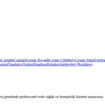
a
Çamdibi
Çandarlı
Çeşme Boyalık
Çeşme Çiftlikköy
Çeşme Şifne
Eşrefp
ergiz
Örnekköy
Özdere
Pınarbaşı
Reisdere
Sahilevleri (Narlıdere)
 genelinde profesyonel evde sağlık ve hemşirelik hizmeti sunuyoruz.