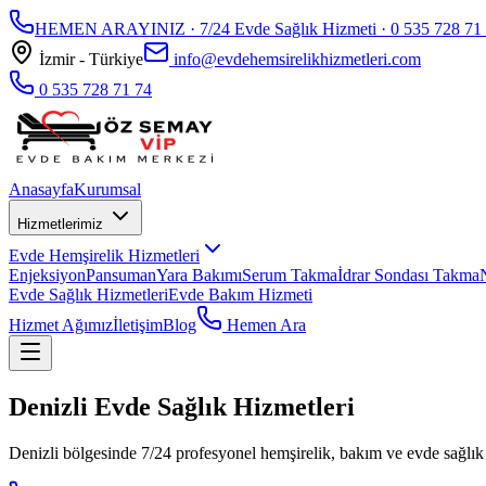
HEMEN ARAYINIZ · 7/24 Evde Sağlık Hizmeti ·
0 535 728 71
İzmir - Türkiye
info@evdehemsirelikhizmetleri.com
0 535 728 71 74
Anasayfa
Kurumsal
Hizmetlerimiz
Evde Hemşirelik Hizmetleri
Enjeksiyon
Pansuman
Yara Bakımı
Serum Takma
İdrar Sondası Takma
Evde Sağlık Hizmetleri
Evde Bakım Hizmeti
Hizmet Ağımız
İletişim
Blog
Hemen Ara
Denizli Evde Sağlık Hizmetleri
Denizli bölgesinde 7/24 profesyonel hemşirelik, bakım ve evde sağlık