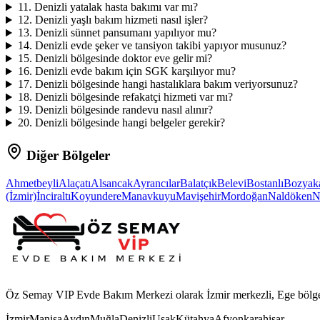
11
.
Denizli yatalak hasta bakımı var mı?
12
.
Denizli yaşlı bakım hizmeti nasıl işler?
13
.
Denizli sünnet pansumanı yapılıyor mu?
14
.
Denizli evde şeker ve tansiyon takibi yapıyor musunuz?
15
.
Denizli bölgesinde doktor eve gelir mi?
16
.
Denizli evde bakım için SGK karşılıyor mu?
17
.
Denizli bölgesinde hangi hastalıklara bakım veriyorsunuz?
18
.
Denizli bölgesinde refakatçi hizmeti var mı?
19
.
Denizli bölgesinde randevu nasıl alınır?
20
.
Denizli bölgesinde hangi belgeler gerekir?
Diğer Bölgeler
Ahmetbeyli
Alaçatı
Alsancak
Ayrancılar
Balatçık
Belevi
Bostanlı
Bozyak
(İzmir)
İnciraltı
Koyundere
Manavkuyu
Mavişehir
Mordoğan
Naldöken
N
Öz Semay VIP Evde Bakım Merkezi olarak İzmir merkezli, Ege bölgesi
İzmir
Manisa
Aydın
Muğla
Denizli
Uşak
Kütahya
Afyonkarahisar