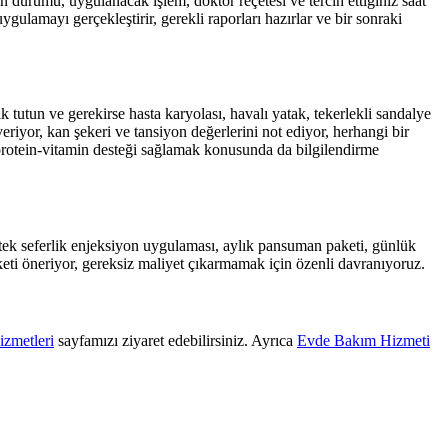
durumu, uygulanacak işlem, doktor reçetesi ve tercih ettiğiniz saat
gulamayı gerçekleştirir, gerekli raporları hazırlar ve bir sonraki
tutun ve gerekirse hasta karyolası, havalı yatak, tekerlekli sandalye
riyor, kan şekeri ve tansiyon değerlerini not ediyor, herhangi bir
protein-vitamin desteği sağlamak konusunda da bilgilendirme
ek seferlik enjeksiyon uygulaması, aylık pansuman paketi, günlük
ti öneriyor, gereksiz maliyet çıkarmamak için özenli davranıyoruz.
zmetleri
sayfamızı ziyaret edebilirsiniz. Ayrıca
Evde Bakım Hizmeti