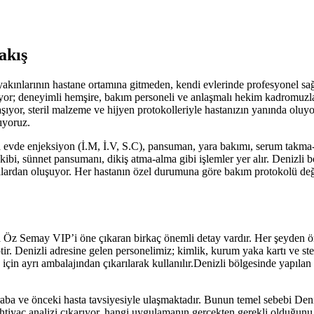
akış
akınlarının hastane ortamına gitmeden, kendi evlerinde profesyonel s
eriyor; deneyimli hemşire, bakım personeli ve anlaşmalı hekim kadromuz
aşıyor, steril malzeme ve hijyen protokolleriyle hastanızın yanında oluy
ıyoruz.
evde enjeksiyon (İ.M, İ.V, S.C), pansuman, yara bakımı, serum takma-
kibi, sünnet pansumanı, dikiş atma-alma gibi işlemler yer alır.
Denizli
bö
stalardan oluşuyor. Her hastanın özel durumuna göre bakım protokolü değ
da Öz Semay VIP’i öne çıkaran birkaç önemli detay vardır. Her şeyden 
tir.
Denizli
adresine gelen personelimiz; kimlik, kurum yaka kartı ve ste
çin ayrı ambalajından çıkarılarak kullanılır.
Denizli
bölgesinde yapılan h
ba ve önceki hasta tavsiyesiyle ulaşmaktadır. Bunun temel sebebi
Deni
htiyaç analizi çıkarıyor, hangi uygulamanın gerçekten gerekli olduğunu v