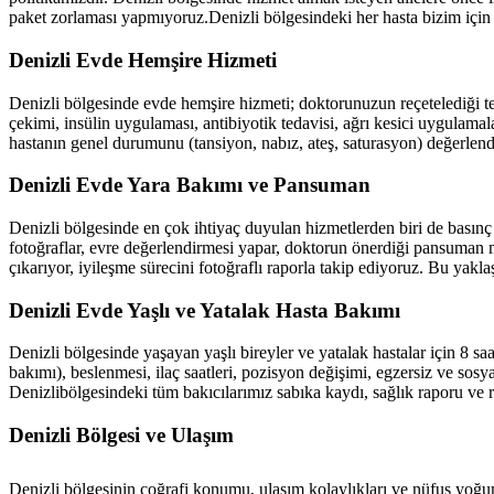
paket zorlaması yapmıyoruz.
Denizli
bölgesindeki her hasta bizim için 
Denizli
Evde Hemşire Hizmeti
Denizli
bölgesinde evde hemşire hizmeti; doktorunuzun reçetelediği ted
çekimi, insülin uygulaması, antibiyotik tedavisi, ağrı kesici uygulamal
hastanın genel durumunu (tansiyon, nabız, ateş, saturasyon) değerlend
Denizli
Evde Yara Bakımı ve Pansuman
Denizli
bölgesinde en çok ihtiyaç duyulan hizmetlerden biri de basınç (
fotoğraflar, evre değerlendirmesi yapar, doktorun önerdiği pansuman m
çıkarıyor, iyileşme sürecini fotoğraflı raporla takip ediyoruz. Bu yakl
Denizli
Evde Yaşlı ve Yatalak Hasta Bakımı
Denizli
bölgesinde yaşayan yaşlı bireyler ve yatalak hastalar için 8 sa
bakımı), beslenmesi, ilaç saatleri, pozisyon değişimi, egzersiz ve sosyal
Denizli
bölgesindeki tüm bakıcılarımız sabıka kaydı, sağlık raporu ve 
Denizli
Bölgesi ve Ulaşım
Denizli
bölgesinin coğrafi konumu, ulaşım kolaylıkları ve nüfus yoğun