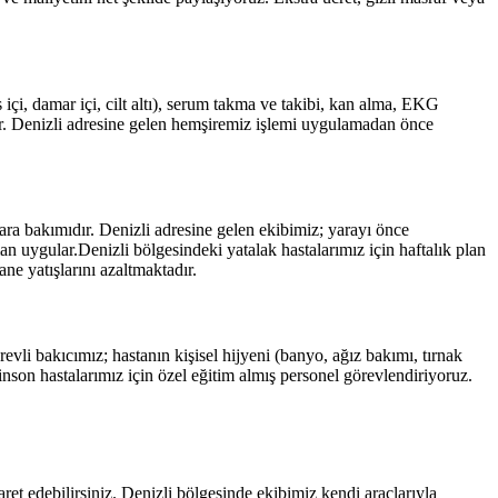
çi, damar içi, cilt altı), serum takma ve takibi, kan alma, EKG
r.
Denizli
adresine gelen hemşiremiz işlemi uygulamadan önce
yara bakımıdır.
Denizli
adresine gelen ekibimiz; yarayı önce
man uygular.
Denizli
bölgesindeki yatalak hastalarımız için haftalık plan
ne yatışlarını azaltmaktadır.
evli bakıcımız; hastanın kişisel hijyeni (banyo, ağız bakımı, tırnak
son hastalarımız için özel eğitim almış personel görevlendiriyoruz.
aret edebilirsiniz.
Denizli
bölgesinde ekibimiz kendi araçlarıyla