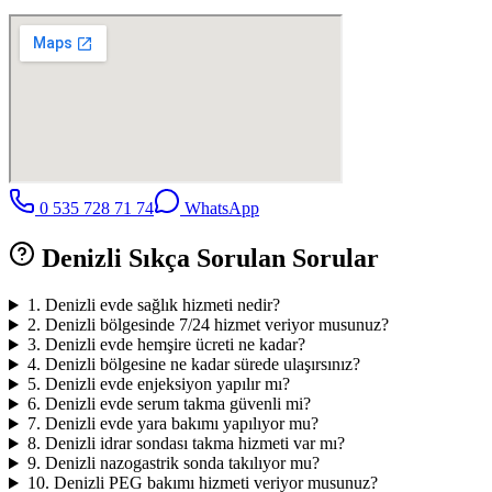
0 535 728 71 74
WhatsApp
Denizli
Sıkça Sorulan Sorular
1
.
Denizli evde sağlık hizmeti nedir?
2
.
Denizli bölgesinde 7/24 hizmet veriyor musunuz?
3
.
Denizli evde hemşire ücreti ne kadar?
4
.
Denizli bölgesine ne kadar sürede ulaşırsınız?
5
.
Denizli evde enjeksiyon yapılır mı?
6
.
Denizli evde serum takma güvenli mi?
7
.
Denizli evde yara bakımı yapılıyor mu?
8
.
Denizli idrar sondası takma hizmeti var mı?
9
.
Denizli nazogastrik sonda takılıyor mu?
10
.
Denizli PEG bakımı hizmeti veriyor musunuz?