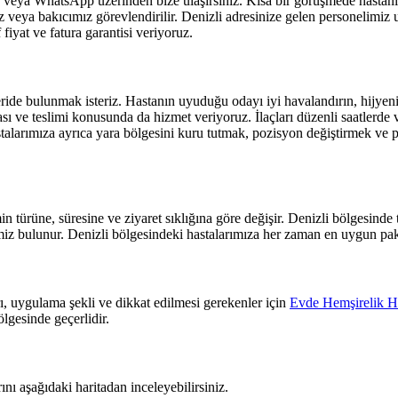
veya WhatsApp üzerinden bize ulaşırsınız. Kısa bir görüşmede hastanın 
 veya bakıcımız görevlendirilir.
Denizli
adresinize gelen personelimiz uy
fiyat ve fatura garantisi veriyoruz.
ide bulunmak isteriz. Hastanın uyuduğu odayı iyi havalandırın, hijyenik 
 ve teslimi konusunda da hizmet veriyoruz. İlaçları düzenli saatlerde ve
talarımıza ayrıca yara bölgesini kuru tutmak, pozisyon değiştirmek ve 
 türüne, süresine ve ziyaret sıklığına göre değişir.
Denizli
bölgesinde t
emiz bulunur.
Denizli
bölgesindeki hastalarımıza her zaman en uygun pake
, uygulama şekli ve dikkat edilmesi gerekenler için
Evde Hemşirelik Hi
lgesinde geçerlidir.
ı aşağıdaki haritadan inceleyebilirsiniz.