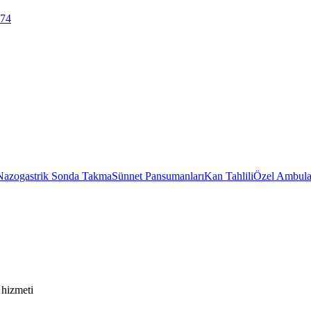
 74
Nazogastrik Sonda Takma
Sünnet Pansumanları
Kan Tahlili
Özel Ambula
 hizmeti