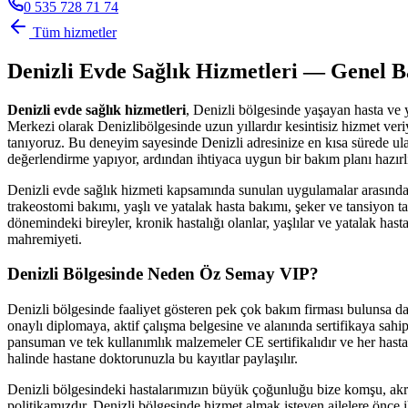
0 535 728 71 74
Tüm hizmetler
Denizli
Evde Sağlık Hizmetleri — Genel B
Denizli
evde sağlık hizmetleri
,
Denizli
bölgesinde yaşayan hasta ve y
Merkezi olarak
Denizli
bölgesinde uzun yıllardır kesintisiz hizmet v
tanıyoruz. Bu deneyim sayesinde
Denizli
adresinize en kısa sürede ul
değerlendirme yapıyor, ardından ihtiyaca uygun bir bakım planı hazırl
Denizli
evde sağlık hizmeti kapsamında sunulan uygulamalar arasında 
trakeostomi bakımı, yaşlı ve yatalak hasta bakımı, şeker ve tansiyon ta
dönemindeki bireyler, kronik hastalığı olanlar, yaşlılar ve yatalak ha
mahremiyeti.
Denizli
Bölgesinde Neden Öz Semay VIP?
Denizli
bölgesinde faaliyet gösteren pek çok bakım firması bulunsa 
onaylı diplomaya, aktif çalışma belgesine ve alanında sertifikaya sahip
pansuman ve tek kullanımlık malzemeler CE sertifikalıdır ve her hasta i
halinde hastane doktorunuzla bu kayıtlar paylaşılır.
Denizli
bölgesindeki hastalarımızın büyük çoğunluğu bize komşu, akra
politikamızdır.
Denizli
bölgesinde hizmet almak isteyen ailelere önce i