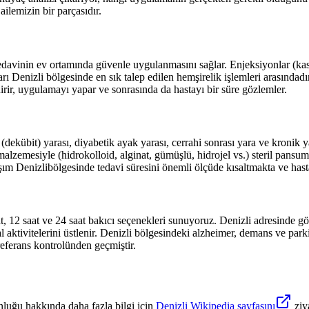
ailemizin bir parçasıdır.
avinin ev ortamında güvenle uygulanmasını sağlar. Enjeksiyonlar (kas i
arı
Denizli
bölgesinde en sık talep edilen hemşirelik işlemleri arasındadı
irir, uygulamayı yapar ve sonrasında da hastayı bir süre gözlemler.
dekübit) yarası, diyabetik ayak yarası, cerrahi sonrası yara ve kronik 
alzemesiyle (hidrokolloid, alginat, gümüşlü, hidrojel vs.) steril pansu
aşım
Denizli
bölgesinde tedavi süresini önemli ölçüde kısaltmakta ve hasta
at, 12 saat ve 24 saat bakıcı seçenekleri sunuyoruz.
Denizli
adresinde gör
 aktivitelerini üstlenir.
Denizli
bölgesindeki alzheimer, demans ve parkin
referans kontrolünden geçmiştir.
luğu hakkında daha fazla bilgi için
Denizli
Wikipedia sayfasını
ziy