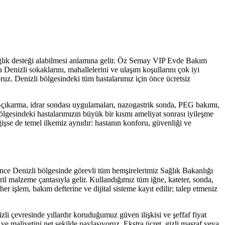
ağlık desteği alabilmesi anlamına gelir. Öz Semay VIP Evde Bakım
la
Denizli
sokaklarını, mahallelerini ve ulaşım koşullarını çok iyi
oruz.
Denizli
bölgesindeki tüm hastalarımız için önce ücretsiz
çıkarma, idrar sondası uygulamaları, nazogastrik sonda, PEG bakımı,
lgesindeki hastalarımızın büyük bir kısmı ameliyat sonrası iyileşme
işse de temel ilkemiz aynıdır: hastanın konforu, güvenliği ve
önce
Denizli
bölgesinde görevli tüm hemşirelerimiz Sağlık Bakanlığı
ril malzeme çantasıyla gelir. Kullandığımız tüm iğne, kateter, sonda,
er işlem, bakım defterine ve dijital sisteme kayıt edilir; talep etmeniz
zli
çevresinde yıllardır koruduğumuz güven ilişkisi ve şeffaf fiyat
e maliyetini net şekilde paylaşıyoruz. Ekstra ücret, gizli masraf veya