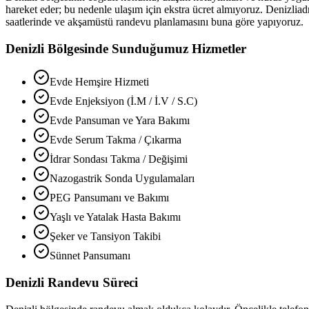
hareket eder; bu nedenle ulaşım için ekstra ücret almıyoruz.
Denizli
ad
saatlerinde ve akşamüstü randevu planlamasını buna göre yapıyoruz.
Denizli
Bölgesinde Sunduğumuz Hizmetler
Evde Hemşire Hizmeti
Evde Enjeksiyon (İ.M / İ.V / S.C)
Evde Pansuman ve Yara Bakımı
Evde Serum Takma / Çıkarma
İdrar Sondası Takma / Değişimi
Nazogastrik Sonda Uygulamaları
PEG Pansumanı ve Bakımı
Yaşlı ve Yatalak Hasta Bakımı
Şeker ve Tansiyon Takibi
Sünnet Pansumanı
Denizli
Randevu Süreci