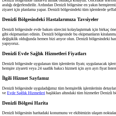
Denizli
bölgesinde randevu almak oldukça kolaydır. Öncelikle telefon 
aralığı değerlendirilir. Ardından
Denizli
bölgesine en yakın hemşiremiz
ziyaret için planlama yapar.
Denizli
bölgesindeki tüm işlemlerde şeffaf 
Denizli
Bölgesindeki Hastalarımıza Tavsiyeler
Denizli
bölgesinde evde bakım sürecini kolaylaştırmak için birkaç öner
gibi ekipmanları edinin.
Denizli
bölgesinde bu ekipmanların kiralanması
değişiklik olduğunda hemen bizi arıyor olun.
Denizli
bölgesindeki has
yapıyoruz.
Denizli
Evde Sağlık Hizmetleri Fiyatları
Denizli
bölgesinde uygulanan tüm işlemlerin fiyatı; uygulanacak işlemin
hemşire ziyareti veya 24 saatlik bakıcı hizmeti için ayrı ayrı fiyat list
İlgili Hizmet Sayfamız
Denizli
bölgesinde uyguladığımız tüm hemşirelik işlemlerinin detayları
ve
Evde Sağlık Hizmetleri
başlıkları altındaki tüm hizmetler
Denizli
bö
Denizli
Bölgesi Harita
Denizli
bölgesinin haritadaki konumunu ve ekibimizin ulaşım noktaların